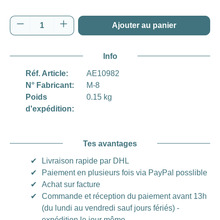
Quantité de produit : Entrez la quantité souh
Ajouter au panier
Info
Réf. Article:
AE10982
N° Fabricant:
M-8
Poids
0.15 kg
d'expédition:
Tes avantages
✔
Livraison rapide par DHL
✔
Paiement en plusieurs fois via PayPal posslible
✔
Achat sur facture
✔
Commande et réception du paiement avant 13h
(du lundi au vendredi sauf jours fériés) -
expédition le jour même