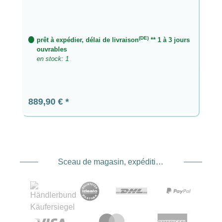
(DE)
prêt à expédier, délai de livraison
** 1 à 3 jours
ouvrables
en stock: 1
Prix régulier :
889,90 €
Sceau de magasin, expédition et expédition. Prestataire de services de paiement