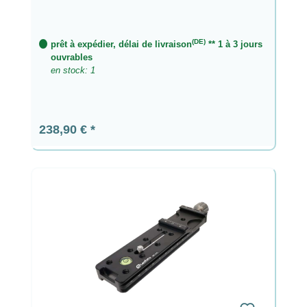
(DE)
prêt à expédier, délai de livraison
** 1 à 3 jours
ouvrables
en stock: 1
Prix régulier :
238,90 €