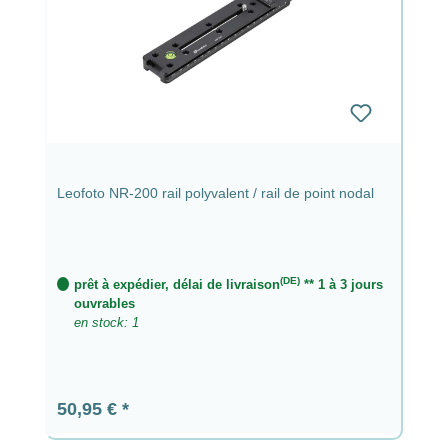
Leofoto NR-200 rail polyvalent / rail de point nodal
(DE)
prêt à expédier, délai de livraison
** 1 à 3 jours
ouvrables
en stock: 1
Prix régulier :
50,95 €