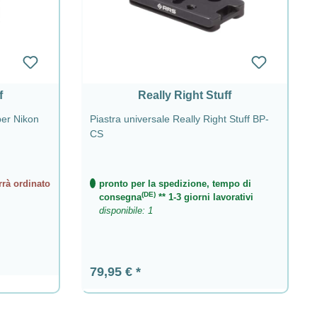
f
Really Right Stuff
per Nikon
Piastra universale Really Right Stuff BP-
CS
rrà ordinato
pronto per la spedizione, tempo di
(DE)
consegna
** 1-3 giorni lavorativi
disponibile: 1
Prezzo normale:
79,95 €