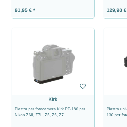
Prezzo normale:
Prezzo n
91,95 €
129,90 
Kirk
Piastra per fotocamera Kirk PZ-186 per
Piastra uni
Nikon Z6II, Z7II, Z5, Z6, Z7
130 per fo