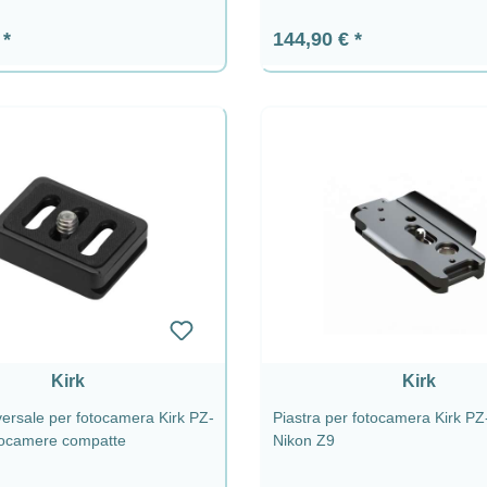
ormale:
Prezzo normale:
€
144,90 €
Kirk
Kirk
versale per fotocamera Kirk PZ-
Piastra per fotocamera Kirk PZ
tocamere compatte
Nikon Z9