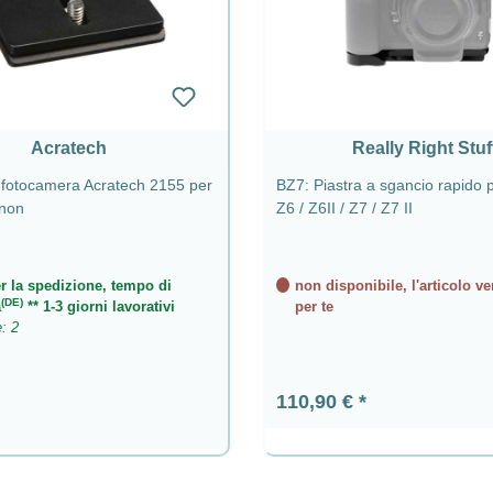
Acratech
Really Right Stuf
r fotocamera Acratech 2155 per
BZ7: Piastra a sgancio rapido 
non
Z6 / Z6II / Z7 / Z7 II
r la spedizione, tempo di
non disponibile, l'articolo ve
(DE)
a
** 1-3 giorni lavorativi
per te
e: 2
Prezzo normale:
110,90 €
ormale: