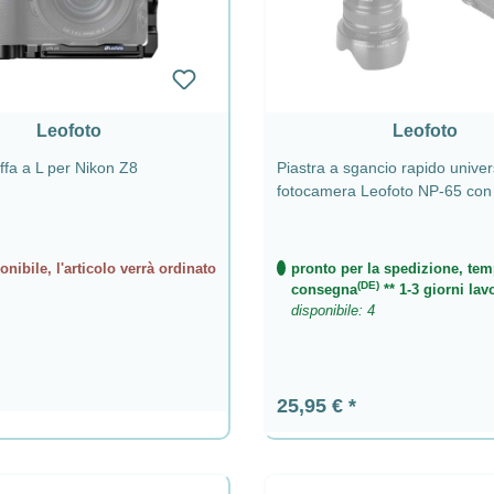
Leofoto
Leofoto
fa a L per Nikon Z8
Piastra a sgancio rapido univer
fotocamera Leofoto NP-65 con
QD
nibile, l'articolo verrà ordinato
pronto per la spedizione, tem
(DE)
consegna
** 1-3 giorni lavo
disponibile: 4
ormale:
Prezzo normale:
25,95 €