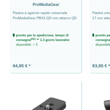
ProMediaGear
Piastra a sgancio rapido universale
Piastra uni
ProMediaGear PBX3-QD con attacco QD
17 con att
pronto per la spedizione, tempo di
pronto pe
(DE)
consegna
** 1-3 giorni lavorativi
consegn
disponibile: > 5
disponibil
Prezzo normale:
Prezzo n
64,95 €
83,95 €