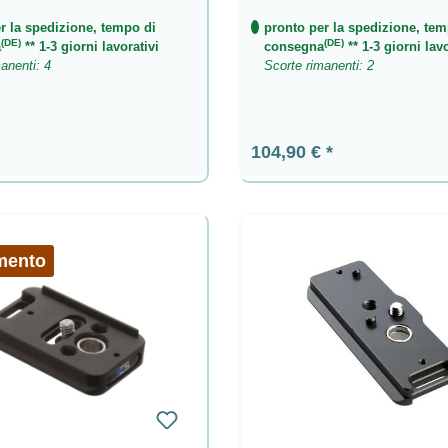
r la spedizione, tempo di
pronto per la spedizione, tem
(DE)
(DE)
a
** 1-3 giorni lavorativi
consegna
** 1-3 giorni lavo
anenti: 4
Scorte rimanenti: 2
ormale:
Prezzo normale:
104,90 €
mento