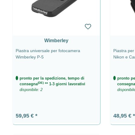
Wimberley
Piastra universale per fotocamera
Piastra pe
Wimberley P-5
Nikon e Ca
pronto per la spedizione, tempo di
pronto pe
(DE)
consegna
** 1-3 giorni lavorativi
consegn
disponibile: 2
disponibil
Prezzo normale:
Prezzo n
59,95 €
48,95 €