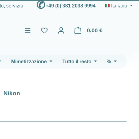
✆
to, servizio
+49 (0) 381 2038 9994
Italiano
0,00 €
Il carrello contiene 0 articoli
Mimetizzazione
Tutto il resto
%
Nikon