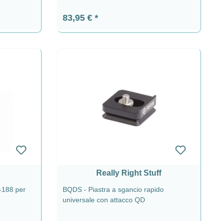
Prezzo normale:
83,95 €
Really Right Stuff
-188 per
BQDS - Piastra a sgancio rapido
universale con attacco QD