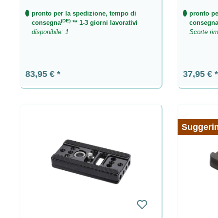
pronto per la spedizione, tempo di
pronto pe
(DE)
consegna
** 1-3 giorni lavorativi
consegn
disponibile: 1
Scorte rim
Prezzo normale:
Prezzo n
83,95 €
37,95 €
Suggeri