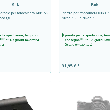
Kirk
Kirk
versale per fotocamera Kirk PZ-
Piastra per fotocamera Kirk PZ
acco QD
Nikon Z6III e Nikon Z5II
r la spedizione, tempo di
pronto per la spedizione, tem
(DE)
(DE)
a
** 1-3 giorni lavorativi
consegna
** 1-3 giorni lavo
e: 2
Scorte rimanenti: 1
ormale:
Prezzo normale:
91,95 €