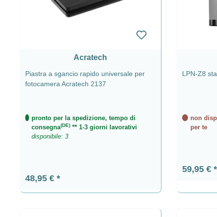
Acratech
Piastra a sgancio rapido universale per
LPN-Z8 staf
fotocamera Acratech 2137
pronto per la spedizione, tempo di
non dispo
(DE)
consegna
** 1-3 giorni lavorativi
per te
disponibile: 3
Prezzo n
59,95 €
Prezzo normale:
48,95 €