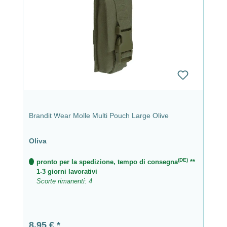
Brandit Wear Molle Multi Pouch Large Olive
Oliva
(DE)
pronto per la spedizione, tempo di consegna
**
1-3 giorni lavorativi
Scorte rimanenti: 4
Prezzo normale:
8,95 €