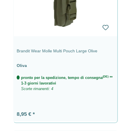
Brandit Wear Molle Multi Pouch Large Olive
Oliva
(DE)
pronto per la spedizione, tempo di consegna
**
1-3 giorni lavorativi
Scorte rimanenti: 4
Prezzo normale:
8,95 €