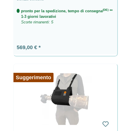
(DE)
pronto per la spedizione, tempo di consegna
**
1-3 giorni lavorativi
Scorte rimanenti: 5
Prezzo normale:
569,00 €
Suggerimento