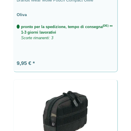
Oliva
(DE)
pronto per la spedizione, tempo di consegna
**
1-3 giorni lavorativi
Scorte rimanenti: 3
Prezzo normale:
9,95 €