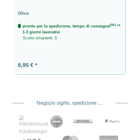
Oliva
(DE)
pronto per la spedizione, tempo di consegna
**
1-3 giorni lavorativi
Scorte rimanenti: 5
Prezzo normale:
8,95 €
Negozio sigillo, spedizione e spedizione Fornitore di servizi di pagamento