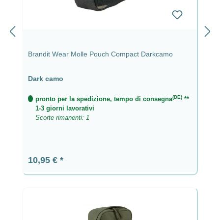
Brandit Wear Molle Pouch Compact Darkcamo
Dark camo
(DE)
pronto per la spedizione, tempo di consegna
**
1-3 giorni lavorativi
Scorte rimanenti: 1
Prezzo normale:
10,95 €