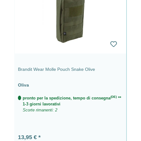
Brandit Wear Molle Pouch Snake Olive
Oliva
(DE)
pronto per la spedizione, tempo di consegna
**
1-3 giorni lavorativi
Scorte rimanenti: 2
Prezzo normale:
13,95 €