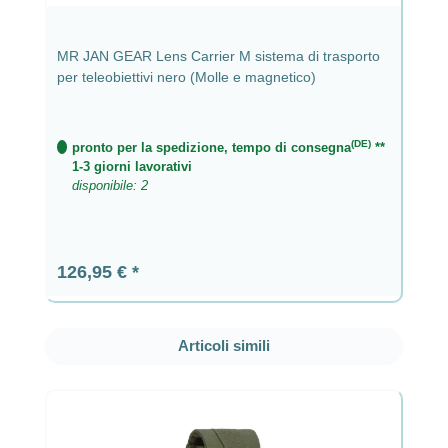
MR JAN GEAR Lens Carrier M sistema di trasporto
per teleobiettivi nero (Molle e magnetico)
(DE)
pronto per la spedizione, tempo di consegna
**
1-3 giorni lavorativi
disponibile: 2
Prezzo normale:
126,95 €
Salta la galleria dei prodotti
Articoli simili