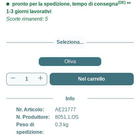
(DE)
pronto per la spedizione, tempo di consegna
**
1-3 giorni lavorativi
Scorte rimanenti: 5
Seleziona...
Oliva
Quantità del prodotto: inserisci la quantità d
Nel carrello
Info
Nr. Articolo:
AE21777
N. Produttore:
8051.1.OS
Peso di
0.3 kg
spedizione: