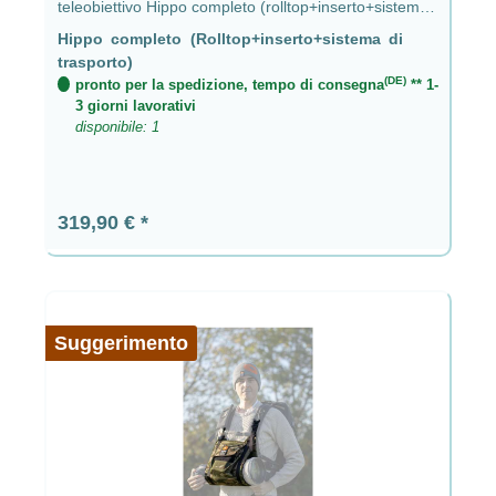
teleobiettivo Hippo completo (rolltop+inserto+sistema
di trasporto)
Gli zaini impermeabili fanno parte del suo
Hippo completo (Rolltop+inserto+sistema di
portafoglio.
trasporto)
(DE)
pronto per la spedizione, tempo di consegna
** 1-
3 giorni lavorativi
disponibile: 1
Floating Hides compatti
MR JAN GEAR è conosciuto anche per i
Prezzo normale:
Floating Hides compatti.
319,90 €
Produzione
Tutto viene prodotto in Slovacchia.
Suggerimento