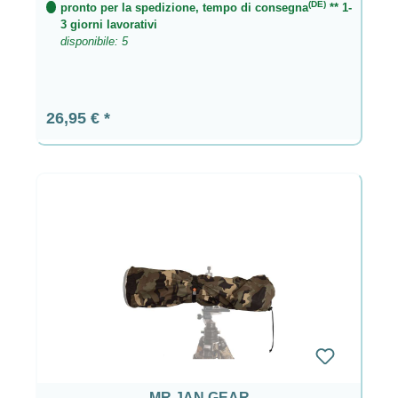
(DE)
pronto per la spedizione, tempo di consegna
** 1-
3 giorni lavorativi
disponibile: 5
Prezzo normale:
26,95 €
MR JAN GEAR