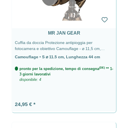
MR JAN GEAR
Cuffia da doccia Protezione antipioggia per
fotocamera e obiettivo Camouflage - ⌀ 11,5 cm,
lunghezza 44 cm
Camouflage
•
S ⌀ 11.5 cm, Lunghezza 44 cm
(DE)
pronto per la spedizione, tempo di consegna
** 1-
3 giorni lavorativi
disponibile: 4
Prezzo normale:
24,95 €