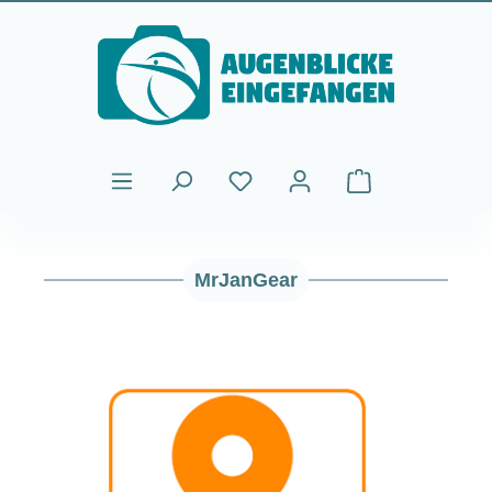
Passa al contenuto principale
Il carrello contiene
MrJanGear