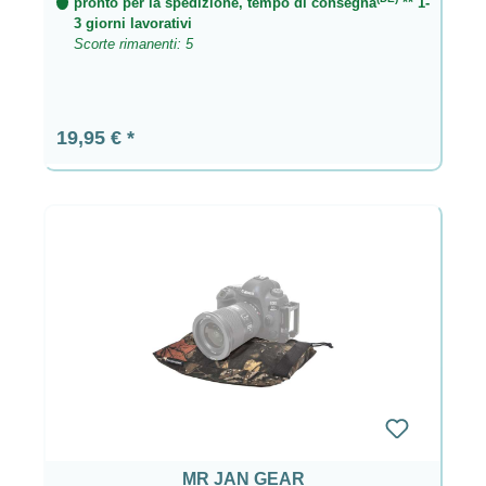
pronto per la spedizione, tempo di consegna
** 1-
3 giorni lavorativi
Scorte rimanenti: 5
Prezzo normale:
19,95 €
MR JAN GEAR