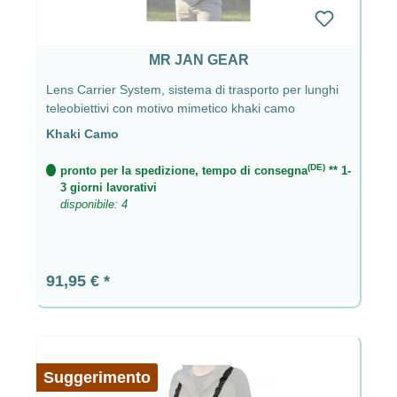
MR JAN GEAR
Lens Carrier System, sistema di trasporto per lunghi
teleobiettivi con motivo mimetico khaki camo
Khaki Camo
(DE)
pronto per la spedizione, tempo di consegna
** 1-
3 giorni lavorativi
disponibile: 4
Prezzo normale:
91,95 €
Suggerimento