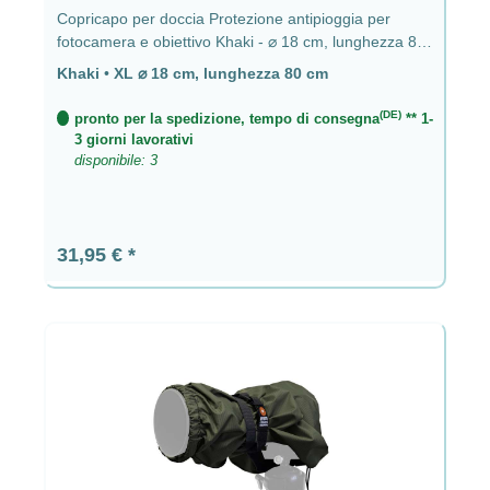
Copricapo per doccia Protezione antipioggia per
fotocamera e obiettivo Khaki - ⌀ 18 cm, lunghezza 80
cm
Khaki
•
XL ⌀ 18 cm, lunghezza 80 cm
(DE)
pronto per la spedizione, tempo di consegna
** 1-
3 giorni lavorativi
disponibile: 3
Prezzo normale:
31,95 €