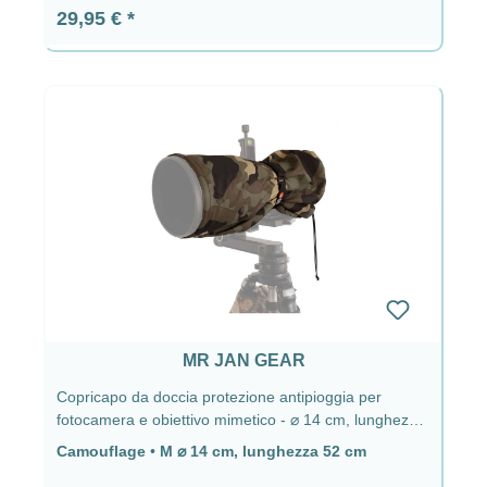
Prezzo normale:
29,95 €
MR JAN GEAR
Copricapo da doccia protezione antipioggia per
fotocamera e obiettivo mimetico - ⌀ 14 cm, lunghezza
52 cm
Camouflage
•
M ⌀ 14 cm, lunghezza 52 cm