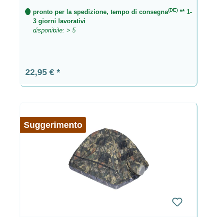
(DE)
pronto per la spedizione, tempo di consegna
** 1-
3 giorni lavorativi
disponibile: > 5
Prezzo normale:
22,95 €
Suggerimento