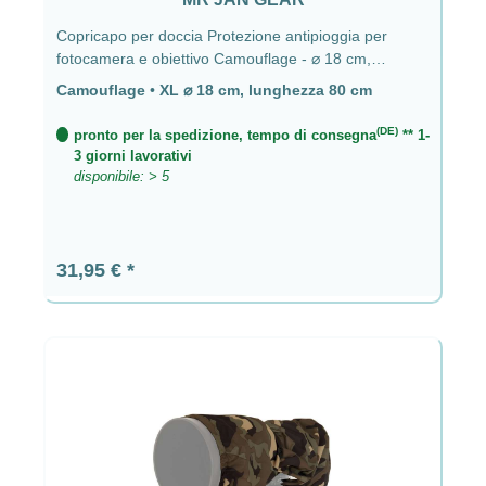
Copricapo per doccia Protezione antipioggia per
fotocamera e obiettivo Camouflage - ⌀ 18 cm,
lunghezza 80 cm
Camouflage
•
XL ⌀ 18 cm, lunghezza 80 cm
(DE)
pronto per la spedizione, tempo di consegna
** 1-
3 giorni lavorativi
disponibile: > 5
Prezzo normale:
31,95 €