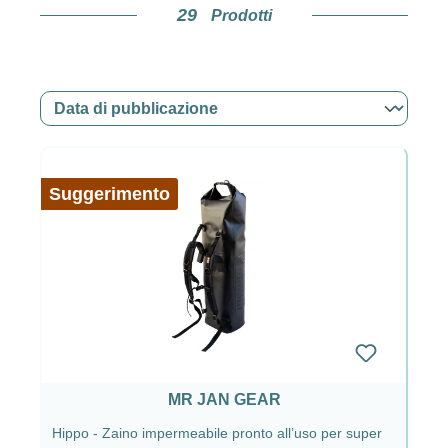
Carrier
29
Prodotti
I sistemi di trasporto Lens Carrier sono studiati
nei minimi dettagli, stabili, leggeri e flessibili
nell’impiego.
Protezione e appoggio per
Suggerimento
obiettivi
Geniali protezioni antipioggia per obiettivi, stabili
sacchetti di fagioli e robusti zaini sono apprezzati
sia dai fotografi amatori che dai professionisti.
Zaini e Floating Hides
MR JAN GEAR
Zaini impermeabili
Hippo - Zaino impermeabile pronto all’uso per super