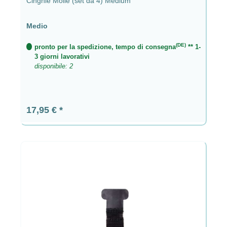
Cinghie Molle (set da 4) Medium
Medio
(DE)
pronto per la spedizione, tempo di consegna
** 1-
3 giorni lavorativi
disponibile: 2
Prezzo normale:
17,95 €