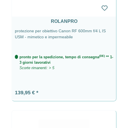
ROLANPRO
protezione per obiettivo Canon RF 600mm f/4 L IS
USM - mimetico e impermeabile
(DE)
pronto per la spedizione, tempo di consegna
** 1-
3 giorni lavorativi
Scorte rimanenti: > 5
Prezzo normale:
139,95 €