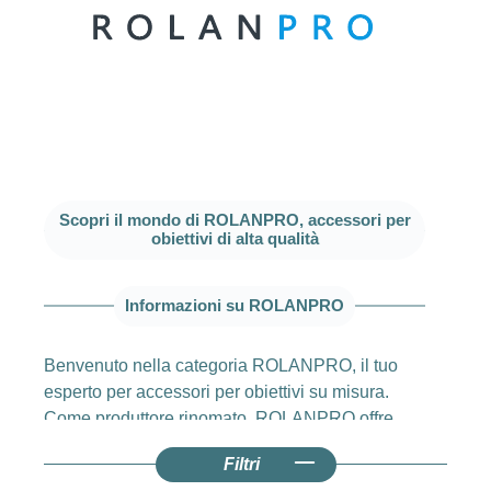
Scopri il mondo di ROLANPRO, accessori per
obiettivi di alta qualità
Informazioni su ROLANPRO
Benvenuto nella categoria ROLANPRO, il tuo
esperto per accessori per obiettivi su misura.
Come produttore rinomato, ROLANPRO offre
una vasta gamma di prodotti sviluppati
Filtri
appositamente per proteggere in modo ottimale