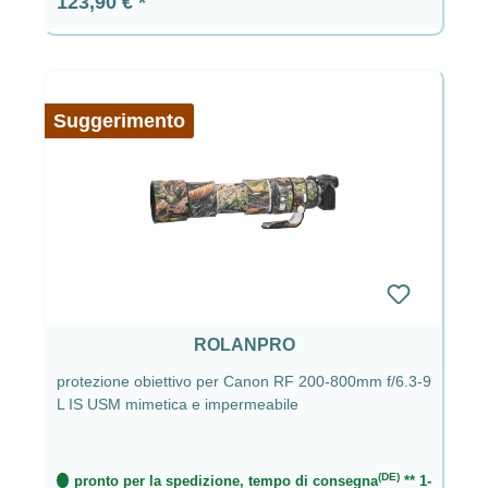
Prezzo normale:
123,90 €
Suggerimento
ROLANPRO
protezione obiettivo per Canon RF 200-800mm f/6.3-9
L IS USM mimetica e impermeabile
(DE)
pronto per la spedizione, tempo di consegna
** 1-