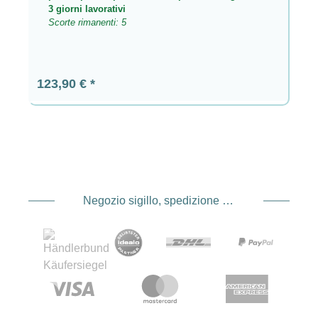
3 giorni lavorativi
Scorte rimanenti: 5
Prezzo normale:
123,90 €
Negozio sigillo, spedizione e spedizione Fornitore di servizi di pagamento