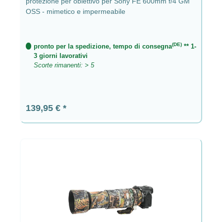
protezione per obiettivo per Sony FE 600mm f/4 GM
OSS - mimetico e impermeabile
(DE)
pronto per la spedizione, tempo di consegna
** 1-
3 giorni lavorativi
Scorte rimanenti: > 5
Prezzo normale:
139,95 €