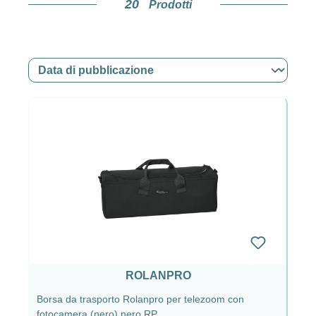
20
Prodotti
portare la tua fotografia al livello successivo.
Protezione e funzionalità
Protezione per la tua
attrezzatura
Le soluzioni di protezione per obiettivi
ROLANPRO offrono non solo un’eccellente
protezione da acqua, polvere e graffi, ma sono
anche eleganti e funzionali. Le borse protettive e
le Lens Protective Cases sono progettate in
modo tale da consentire un trasporto sicuro e
confortevole dei tuoi obiettivi. Affidati a
ROLANPRO
ROLANPRO per proteggere al meglio la tua
attrezzatura in ogni situazione.
Borsa da trasporto Rolanpro per telezoom con
fotocamera (nero) nero RP