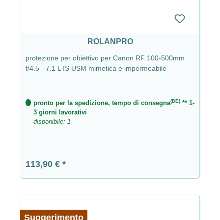
ROLANPRO
protezione per obiettivo per Canon RF 100-500mm
f/4.5 - 7.1 L IS USM mimetica e impermeabile
(DE)
pronto per la spedizione, tempo di consegna
** 1-
3 giorni lavorativi
disponibile: 1
Prezzo normale:
113,90 €
Suggerimento