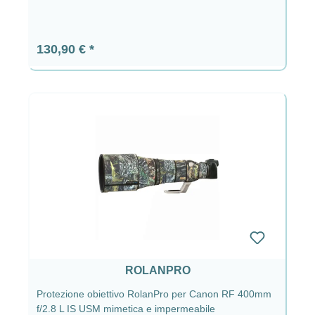
Prezzo normale:
130,90 €
ROLANPRO
Protezione obiettivo RolanPro per Canon RF 400mm
f/2.8 L IS USM mimetica e impermeabile