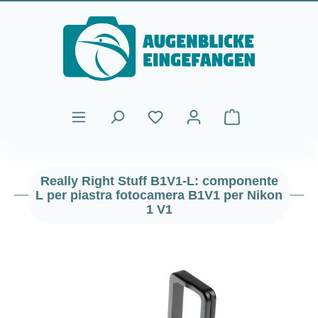
Passa al contenuto principale
Il carrello contiene
Really Right Stuff B1V1-L: componente
L per piastra fotocamera B1V1 per Nikon
1 V1