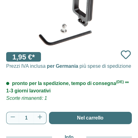
1,95 €*
Prezzi IVA inclusa
per Germania
più spese di spedizione
(DE)
pronto per la spedizione, tempo di consegna
**
1-3 giorni lavorativi
Scorte rimanenti: 1
Quantità del prodotto: inserisci la quantità d
Nel carrello
Info