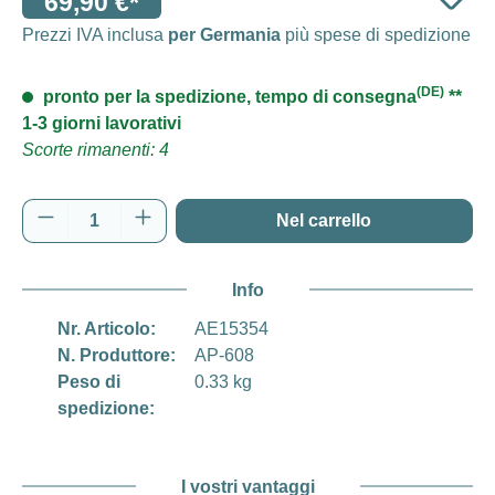
69,90 €*
Prezzi IVA inclusa
per Germania
più spese di spedizione
(DE)
pronto per la spedizione, tempo di consegna
**
1-3 giorni lavorativi
Scorte rimanenti: 4
Quantità del prodotto: inserisci la quantità d
Nel carrello
Info
Nr. Articolo:
AE15354
N. Produttore:
AP-608
Peso di
0.33 kg
spedizione:
I vostri vantaggi