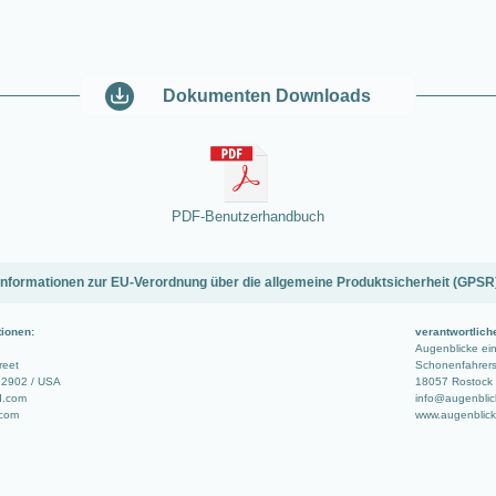
Dokumenten Downloads
PDF-Benutzerhandbuch
Informationen zur EU-Verordnung über die allgemeine Produktsicherheit (GPSR
tionen:
verantwortlich
Augenblicke e
reet
Schonenfahrerst
 22902 / USA
18057 Rostock 
d.com
info@augenblic
.com
www.augenblic