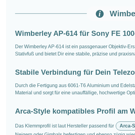
Wimber
Wimberley AP-614 für Sony FE 1
Der Wimberley AP-614 ist ein passgenauer Objektiv-Er
Stativfuß und bietet Dir eine stabile, präzise und pra
Stabile Verbindung für Dein Telez
Durch die Fertigung aus 6061-T6 Aluminium und Edelstah
Material und sorgt für eine unauffällige, hochwertige O
Arca-Style kompatibles Profil am 
Das Klemmprofil ist laut Hersteller passend für
Arca-S
Neigern oder Gimbals befestigen und ebenso zügig wied