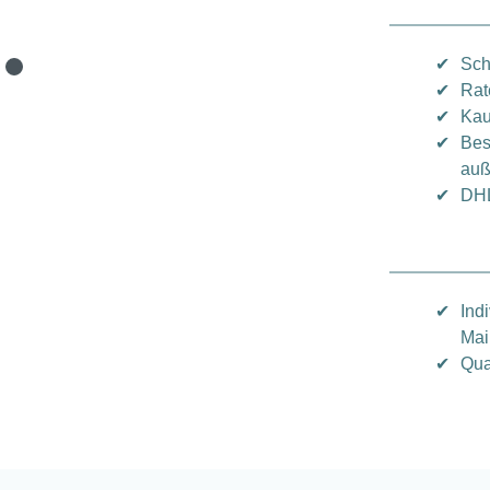
✔
Sch
✔
Rat
✔
Kau
✔
Bes
auß
✔
DHL
✔
Ind
Mai
✔
Qua