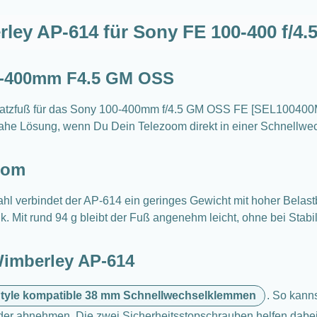
ley AP-614 für Sony FE 100-400 f/4
00-400mm F4.5 GM OSS
satzfuß für das Sony 100-400mm f/4.5 GM OSS FE [SEL100400MC
xisnahe Lösung, wenn Du Dein Telezoom direkt in einer Schnell
oom
l verbindet der AP-614 ein geringes Gewicht mit hoher Belastb
ptik. Mit rund 94 g bleibt der Fuß angenehm leicht, ohne bei St
Wimberley AP-614
tyle kompatible 38 mm Schnellwechselklemmen
. So kann
er abnehmen. Die zwei Sicherheitsstopschrauben helfen dabei