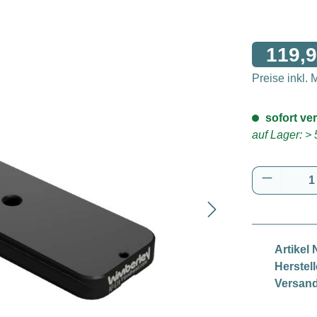
119,9
Preise inkl.
sofort ver
auf Lager: > 
Produkt 
Artikel N
Herstell
Versand