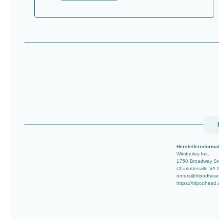
Herstellerinforma
Wimberley Inc.
1750 Broadway St
Charlottesville VA
orders@tripodhea
https://tripodhead