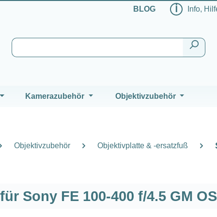
ℹ
BLOG
Info, Hil
Kamerazubehör
Objektivzubehör
Objektivzubehör
Objektivplatte & -ersatzfuß
für Sony FE 100-400 f/4.5 GM O