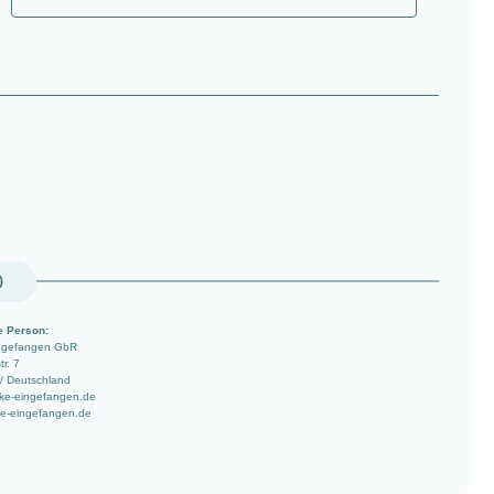
)
e Person:
ingefangen GbR
r. 7
/ Deutschland
ke-eingefangen.de
ke-eingefangen.de