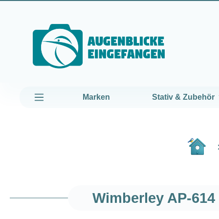
um Hauptinhalt springen
Zur Hauptnavigation springen
Marken
Stativ & Zubehör
Wimberley AP-614 