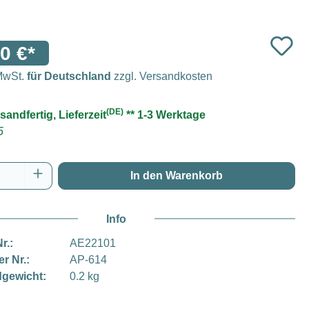
0 €*
 MwSt.
für Deutschland
zzgl. Versandkosten
(DE)
sandfertig, Lieferzeit
** 1-3 Werktage
5
Anzahl: Gib den gewünschten Wert ein oder
In den Warenkorb
Info
r.:
AE22101
er Nr.:
AP-614
gewicht:
0.2 kg