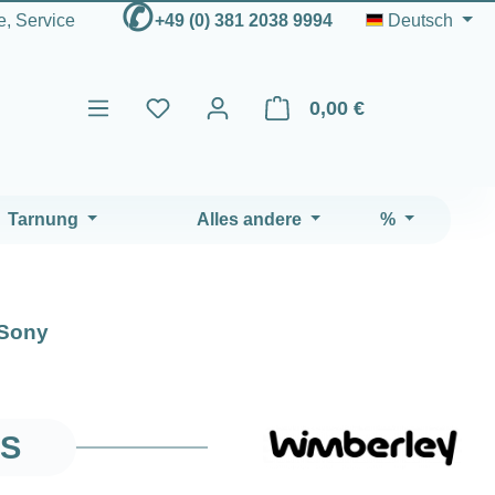
✆
fe, Service
+49 (0) 381 2038 9994
Deutsch
0,00 €
Warenkorb enthält 0 Positio
Tarnung
Alles andere
%
Sony
SS