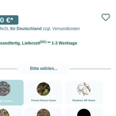
0 €*
 MwSt.
für Deutschland
zzgl. Versandkosten
(DE)
sandfertig, Lieferzeit
** 1-3 Werktage
Bitte wählen...
###Digital Camo###LensCoat
###Forest Green Camo###LensCoat
###Realtree AP Snow###
Forest Green Camo
Realtree AP Snow
ital Camo
###Realtree Edge###LensCoat
###Realtree Max5###LensCoat
###Schwarz###LensCoat