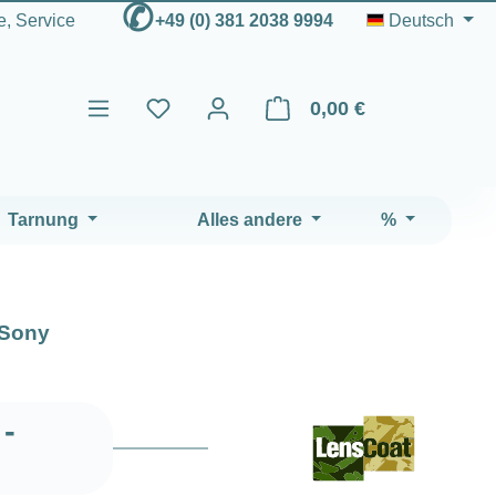
✆
fe, Service
+49 (0) 381 2038 9994
Deutsch
0,00 €
Warenkorb enthält 0 Positio
Tarnung
Alles andere
%
Sony
-