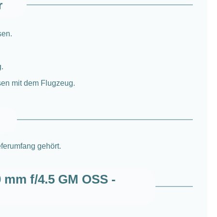
r
sen.
.
isen mit dem Flugzeug.
ferumfang gehört.
0 mm f/4.5 GM OSS -