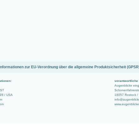
Informationen zur EU-Verordnung über die allgemeine Produktsicherheit (GPSR
ationen:
verantwortliche
Augenblicke ei
 ST
Schonenfahrerstr
728 / USA
18057 Rostock /
om
info@augenblick
com
www.augenblicke