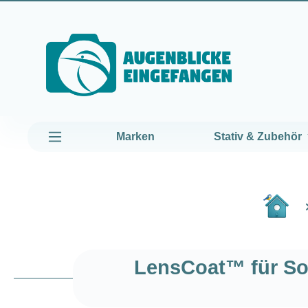
um Hauptinhalt springen
Zur Hauptnavigation springen
Marken
Stativ & Zubehör
LensCoat™ für So