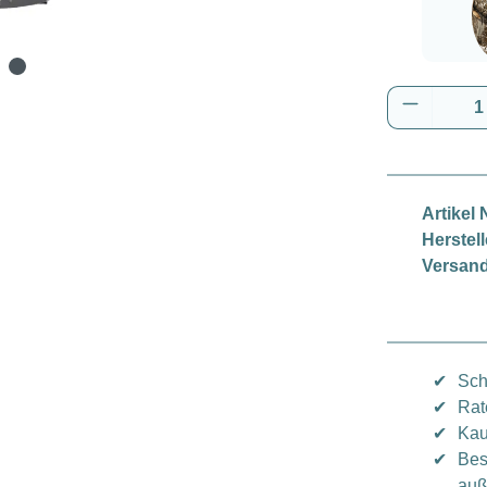
Real
Produkt 
Artikel N
Herstell
Versand
✔
Sch
✔
Rat
✔
Kau
✔
Bes
auß