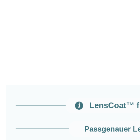
LensCoat™ fü
Passgenauer L