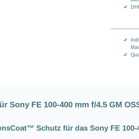
✔
DHL
✔
Ind
Mai
✔
Qua
r Sony FE 100-400 mm f/4.5 GM OSS
ensCoat™ Schutz für das Sony FE 10