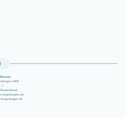
)
 Person:
ngefangen GbR
. 7
 Deutschland
e-eingefangen.de
-eingefangen.de