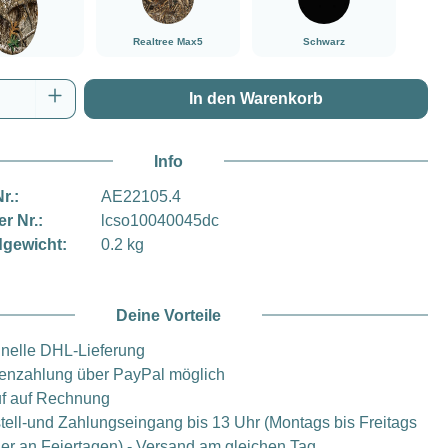
Realtree Max5
Schwarz
tree Edge
Anzahl: Gib den gewünschten Wert ein oder
In den Warenkorb
Info
r.:
AE22105.4
er Nr.:
lcso10040045dc
gewicht:
0.2 kg
Deine Vorteile
nelle DHL-Lieferung
enzahlung über PayPal möglich
f auf Rechnung
tell-und Zahlungseingang bis 13 Uhr (Montags bis Freitags
er an Feiertagen) - Versand am gleichen Tag