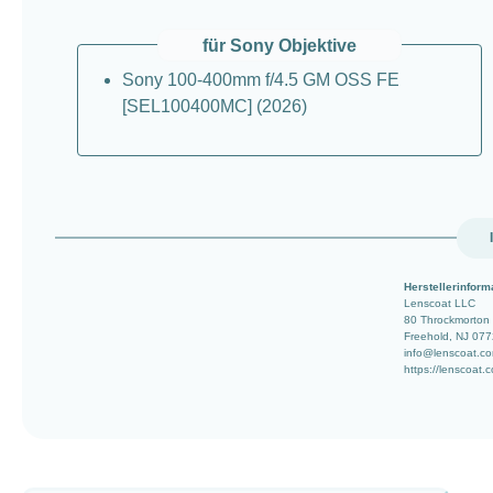
für Sony Objektive
Sony 100-400mm f/4.5 GM OSS FE
[SEL100400MC] (2026)
Herstellerinform
Lenscoat LLC
80 Throckmorton
Freehold, NJ 07
info@lenscoat.c
https://lenscoat.