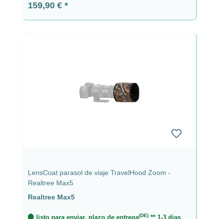
Precio normal:
159,90 €
LensCoat parasol de viaje TravelHood Zoom -
Realtree Max5
Realtree Max5
(DE)
listo para enviar, plazo de entrega
** 1-3 dias