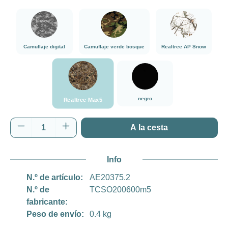
###Camuflaje digital###LensCoat
###Camuflaje verde bosque###LensCoat
###Realtree AP 
Camuflaje digital
Camuflaje verde bosque
Realtree AP Snow
###Realtree Max5###LensCoat
negro
negro
Realtree Max5
Cantidad del producto: introduce la cantida
A la cesta
Info
N.º de artículo:
AE20375.2
N.º de
TCSO200600m5
fabricante:
Peso de envío:
0.4 kg