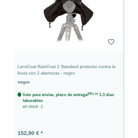
LensCoat RainCoat 2 Standard protector contra la
lluvia con 2 aberturas - negro
negro
(DE)
listo para enviar, plazo de entrega
** 1-3 dias
laborables
en stock: 1
Precio normal:
152,90 €