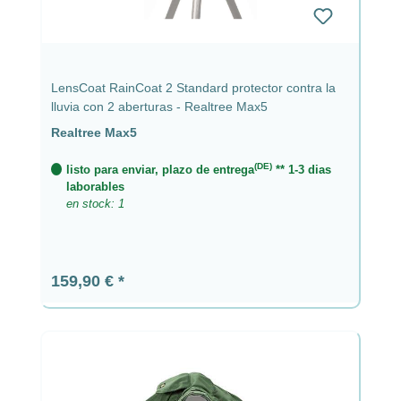
LensCoat RainCoat 2 Standard protector contra la
lluvia con 2 aberturas - Realtree Max5
Realtree Max5
(DE)
listo para enviar, plazo de entrega
** 1-3 dias
laborables
en stock: 1
Precio normal:
159,90 €