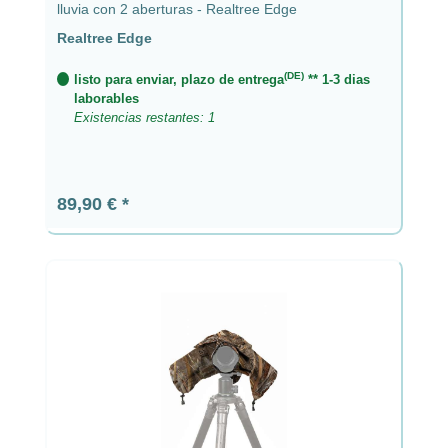
lluvia con 2 aberturas - Realtree Edge
Realtree Edge
(DE)
listo para enviar, plazo de entrega
** 1-3 dias
laborables
Existencias restantes: 1
Precio normal:
89,90 €