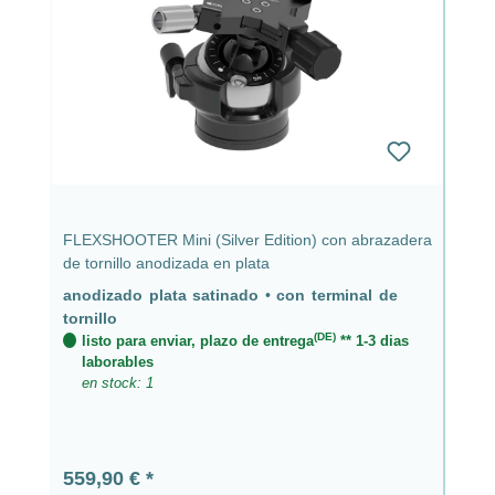
FLEXSHOOTER Mini (Silver Edition) con abrazadera
de tornillo anodizada en plata
anodizado plata satinado
•
con terminal de
tornillo
(DE)
listo para enviar, plazo de entrega
** 1-3 dias
laborables
en stock: 1
Precio normal:
559,90 €