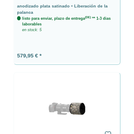
anodizado plata satinado
•
Liberación de la
palanca
(DE)
listo para enviar, plazo de entrega
** 1-3 dias
laborables
en stock: 5
Precio normal:
579,95 €