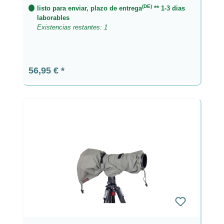
(DE)
listo para enviar, plazo de entrega
** 1-3 dias
laborables
Existencias restantes: 1
Precio normal:
56,95 €