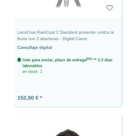
LensCoat RainCoat 2 Standard protector contra la
lluvia con 2 aberturas - Digital Camo
Camuflaje digital
(DE)
listo para enviar, plazo de entrega
** 1-3 dias
laborables
en stock: 1
Precio normal:
152,90 €