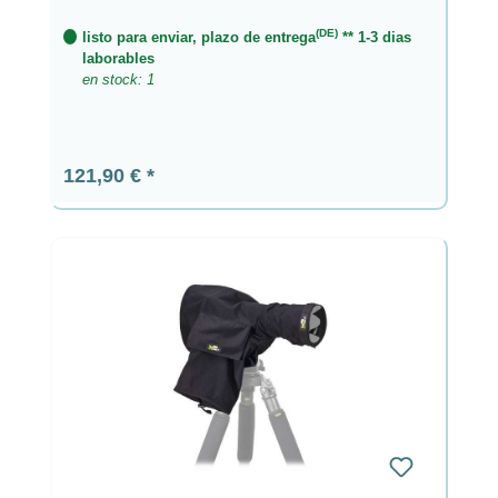
(DE)
listo para enviar, plazo de entrega
** 1-3 dias
laborables
en stock: 1
Precio normal:
121,90 €