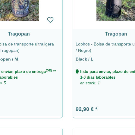
Tragopan
Tragopan
lsa de transporte ultraligera
Lophos - Bolsa de transporte ul
Tragopan)
/ Negro)
opan / M
Black / L
(DE)
a enviar, plazo de entrega
**
listo para enviar, plazo de en
laborables
1-3 dias laborables
 > 5
en stock: 1
ormal:
Precio normal:
92,90 €