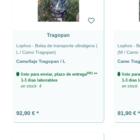
Tragopan
Lophos - Bolsa de transporte ultraligera (
Lophos - Bo
L / Camo Tragopan)
(M / Camo 
Camuflaje Tragopan / L
Camo Trag
(DE)
listo para enviar, plazo de entrega
**
listo par
1-3 dias laborables
1-3 dias 
en stock: 4
en stock:
Precio normal:
Precio n
92,90 €
81,90 €