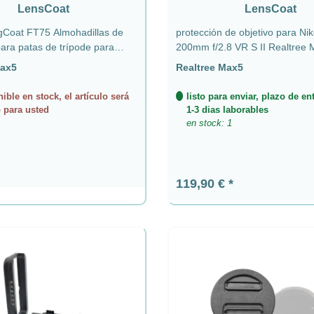
LensCoat
LensCoat
75 Almohadillas de
protección de objetivo para Ni
a patas de trípode para
200mm f/2.8 VR S II Realtree
Sachtler flowtech 75 de 3 - Realtree Max5
Max5
Realtree Max5
ible en stock, el artículo será
listo para enviar, plazo de en
 para usted
1-3 dias laborables
en stock: 1
ormal:
Precio normal:
119,90 €