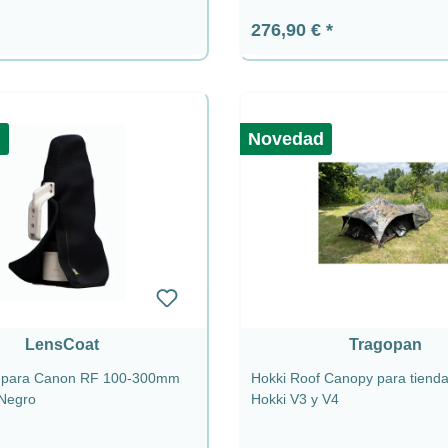
ormal:
Precio normal:
276,90 €
d
Novedad
LensCoat
Tragopan
t para Canon RF 100-300mm
Hokki Roof Canopy para tienda
 Negro
Hokki V3 y V4