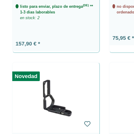
(DE)
listo para enviar, plazo de entrega
**
no dispon
1-3 dias laborables
ordenado
en stock: 2
Precio n
75,95 €
Precio normal:
157,90 €
Novedad