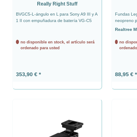
Really Right Stuff
BVGC5-L-ángulo en L para Sony A9 III y A
Fundas LegCoat FT
1 II con empuñadura de batería VG-C5
neopreno par
Realtree 
no disponible en stock, el artículo será
no dispon
ordenado para usted
ordenado
Precio normal:
Precio n
353,90 €
88,95 €