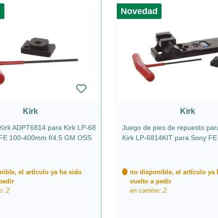
d
Novedad
Kirk
Kirk
Kirk ADPT6814 para Kirk LP-68
Juego de pies de repuesto para
 FE 100-400mm f/4.5 GM OSS
Kirk LP-6814KIT para Sony FE
400mm f/4.5 GM OSS
ible, el artículo ya ha sido
no disponible, el artículo ya
pedir
vuelto a pedir
o: 2
en camino: 2