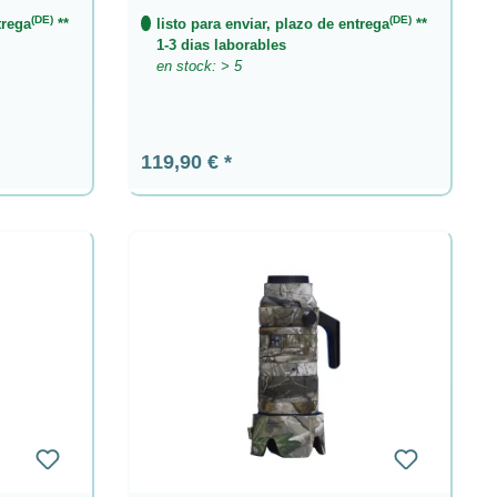
(DE)
(DE)
trega
**
listo para enviar, plazo de entrega
**
1-3 dias laborables
en stock: > 5
Precio normal:
119,90 €