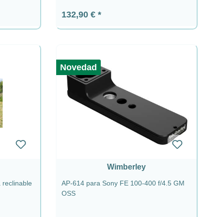
Precio normal:
132,90 €
Novedad
Wimberley
 reclinable
AP-614 para Sony FE 100-400 f/4.5 GM
OSS