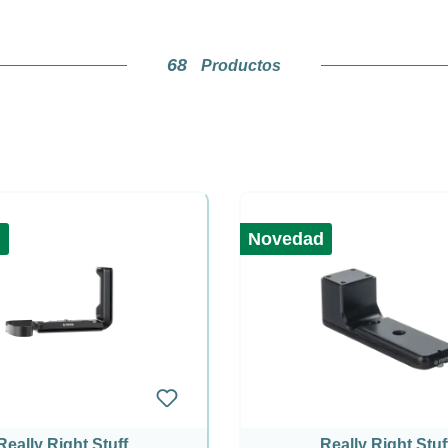
68
Productos
d
Novedad
Really Right Stuff
Really Right Stuf