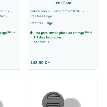
LensCoat
kon Z 70-
para Nikon Z 70-200mm f/2.8 VR S II -
 Max5
Realtree Edge
Realtree Edge
(DE)
(DE)
trega
**
listo para enviar, plazo de entrega
**
1-3 dias laborables
en stock: 1
Precio normal:
143,90 €