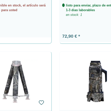
ible en stock, el artículo será
listo para enviar, plazo de en
 para usted
1-3 dias laborables
en stock: 1
ormal:
Precio normal:
72,90 €