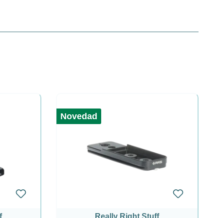
Novedad
f
Really Right Stuff