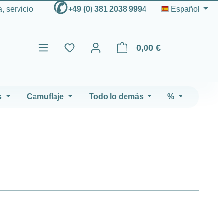
✆
, servicio
+49 (0) 381 2038 9994
Español
0,00 €
El carrito de compras contien
s
Camuflaje
Todo lo demás
%