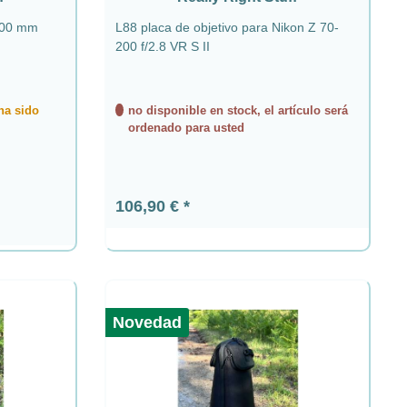
400 mm
L88 placa de objetivo para Nikon Z 70-
200 f/2.8 VR S II
 ha sido
no disponible en stock, el artículo será
ordenado para usted
Precio normal:
106,90 €
Novedad