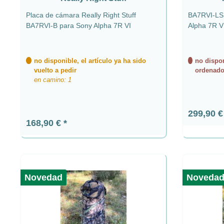
Placa de cámara Really Right Stuff
BA7RVI-LS 
BA7RVI-B para Sony Alpha 7R VI
Alpha 7R V
no disponible, el artículo ya ha sido
no dispon
vuelto a pedir
ordenado
en camino: 1
Precio n
299,90 
Precio normal:
168,90 €
Novedad
Noveda