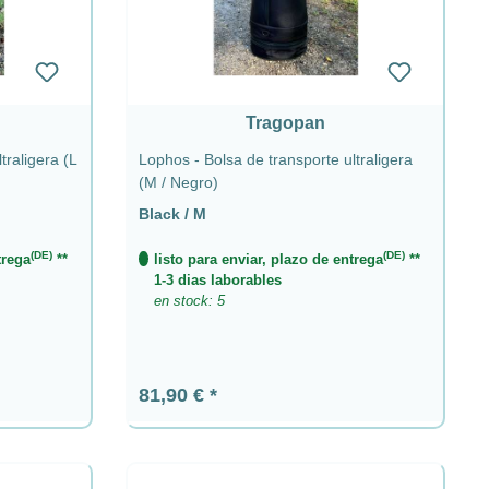
Tragopan
traligera (L
Lophos - Bolsa de transporte ultraligera
(M / Negro)
Black / M
(DE)
(DE)
trega
**
listo para enviar, plazo de entrega
**
1-3 dias laborables
en stock: 5
Precio normal:
81,90 €