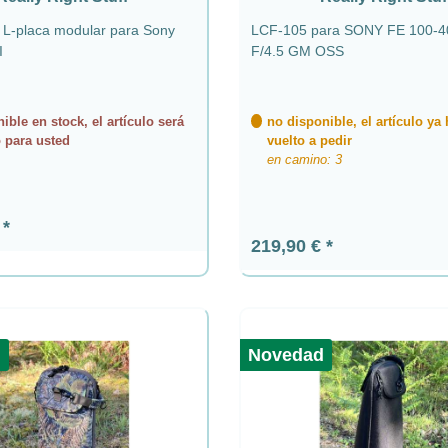
L-placa modular para Sony
LCF-105 para SONY FE 100-
I
F/4.5 GM OSS
ible en stock, el artículo será
no disponible, el artículo ya
 para usted
vuelto a pedir
en camino: 3
ormal:
€
Precio normal:
219,90 €
d
Novedad