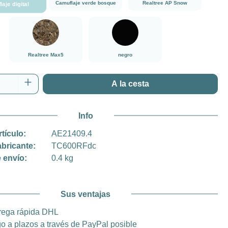
Camuflaje verde bosque
Realtree AP Snow
aje digital
###Realtree Max5###LensCoat
negro
Realtree Max5
negro
 del producto: introduce la cantidad desea
A la cesta
Info
rtículo:
AE21409.4
abricante:
TC600RFdc
 envío:
0.4 kg
Sus ventajas
rega rápida DHL
o a plazos a través de PayPal posible