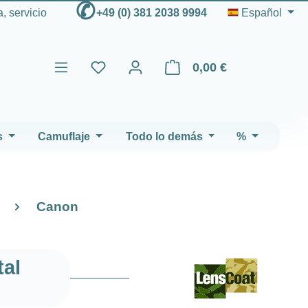
✆
, servicio
+49 (0) 381 2038 9994
Español
0,00 €
El carrito de compras contien
s
Camuflaje
Todo lo demás
%
Canon
tal