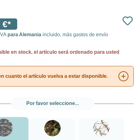
 €*
 IVA
para Alemania
incluido, más gastos de envío
ble en stock, el artículo será ordenado para usted
 cuanto el artículo vuelva a estar disponible.
Por favor seleccione...
###Camuflaje digital###LensCoat
###Camuflaje verde bosque###LensCoat
###Realtree AP Snow###