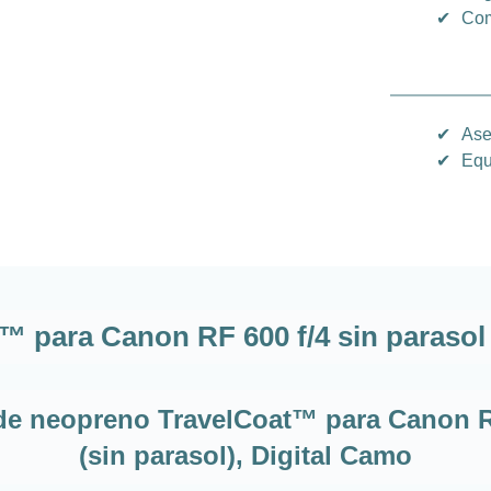
✔
Com
✔
Ase
✔
Equ
™ para Canon RF 600 f/4 sin parasol
 de neopreno TravelCoat™ para Canon 
(sin parasol), Digital Camo