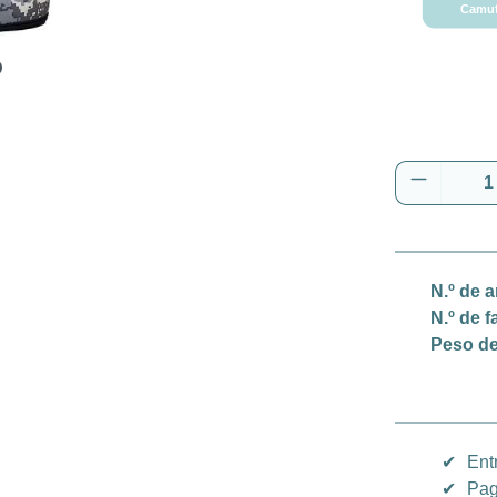
Camufl
Cantidad
N.º de a
N.º de f
Peso de
✔
Ent
✔
Pag