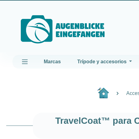
altar al contenido principal
Saltar a la navegación principal
Marcas
Trípode y accesorios
Acces
TravelCoat™ para Ca