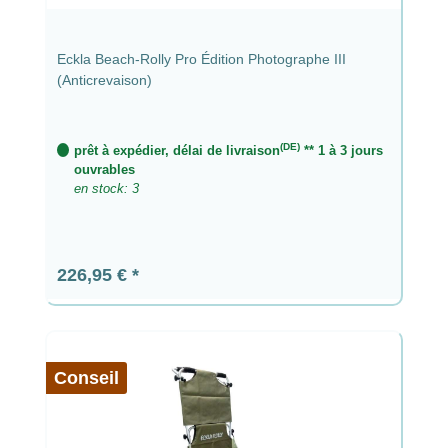
Eckla Beach-Rolly Pro Édition Photographe III
(Anticrevaison)
(DE)
prêt à expédier, délai de livraison
** 1 à 3 jours
ouvrables
en stock: 3
Prix régulier :
226,95 €
Conseil