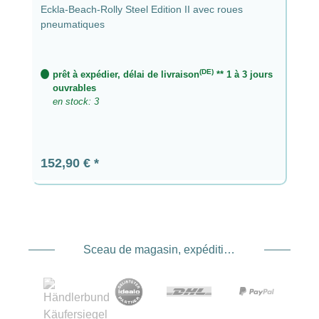
Eckla-Beach-Rolly Steel Edition II avec roues
pneumatiques
(DE)
prêt à expédier, délai de livraison
** 1 à 3 jours
ouvrables
en stock: 3
Prix régulier :
152,90 €
Sceau de magasin, expédition et expédition. Prestataire de services de paiement