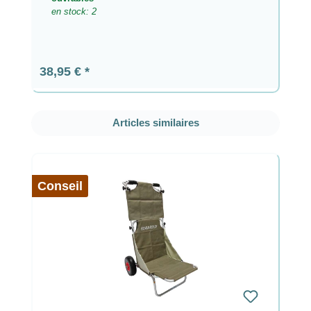
en stock: 2
Prix régulier :
38,95 €
Ignorer la galerie de produits
Articles similaires
Conseil