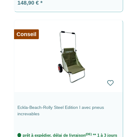
Prix régulier :
148,90 €
Conseil
Eckla-Beach-Rolly Steel Edition I avec pneus
increvables
(DE)
prêt à expédier, délai de livraison
** 1 à 3 jours