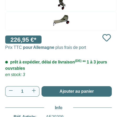
226,95 €*
Prix TTC
pour Allemagne
plus frais de port
(DE)
prêt à expédier, délai de livraison
** 1 à 3 jours
ouvrables
en stock: 3
Quantité de produit : Entrez la quantité souh
Ajouter au panier
Info
Réf. Article:
AE20209