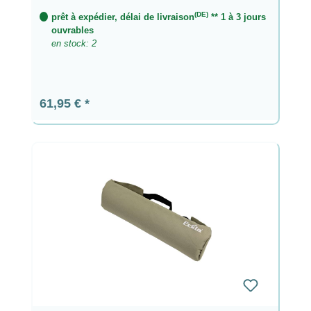
(DE)
prêt à expédier, délai de livraison
** 1 à 3 jours
ouvrables
en stock: 2
Prix régulier :
61,95 €