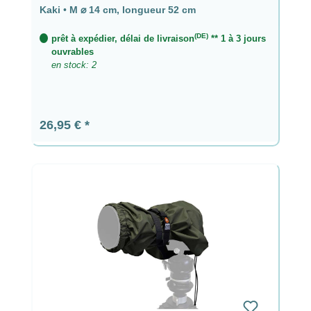
longueur 52 cm
Kaki
•
M ⌀ 14 cm, longueur 52 cm
(DE)
prêt à expédier, délai de livraison
** 1 à 3 jours
ouvrables
en stock: 2
Prix régulier :
26,95 €