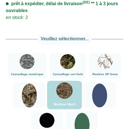
(DE)
prêt à expédier, délai de livraison
** 1 à 3 jours
ouvrables
en stock: 3
Veuillez sélectionner...
###Camouflage numérique###LensCoat
###Camouflage vert forêt###LensCoat
###Realtree AP
Camouflage numérique
Camouflage vert forêt
Realtree AP Snow
###Realtree Max5###LensCoat
###Realtree Edge###LensCoat
Bleu marine
Realtree Max5
Realtree Edge
Bleu marine
noir
vert