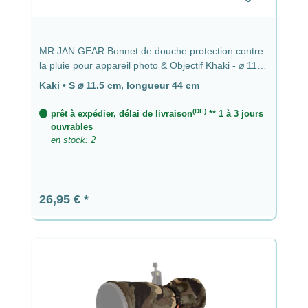
MR JAN GEAR Bonnet de douche protection contre
la pluie pour appareil photo & Objectif Khaki - ⌀ 11,5
cm, longueur 44 cm
Kaki
•
S ⌀ 11.5 cm, longueur 44 cm
(DE)
prêt à expédier, délai de livraison
** 1 à 3 jours
ouvrables
en stock: 2
Prix régulier :
26,95 €