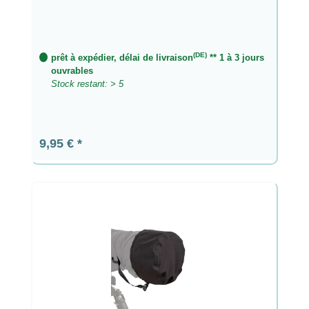
(DE)
prêt à expédier, délai de livraison
** 1 à 3 jours
ouvrables
Stock restant: > 5
Prix régulier :
9,95 €