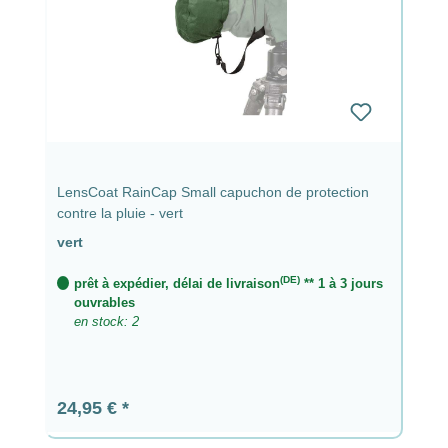
LensCoat RainCap Small capuchon de protection
contre la pluie - vert
vert
(DE)
prêt à expédier, délai de livraison
** 1 à 3 jours
ouvrables
en stock: 2
Prix régulier :
24,95 €