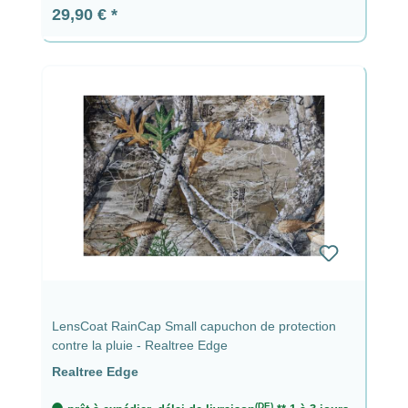
Prix régulier :
29,90 €
LensCoat RainCap Small capuchon de protection
contre la pluie - Realtree Edge
Realtree Edge
(DE)