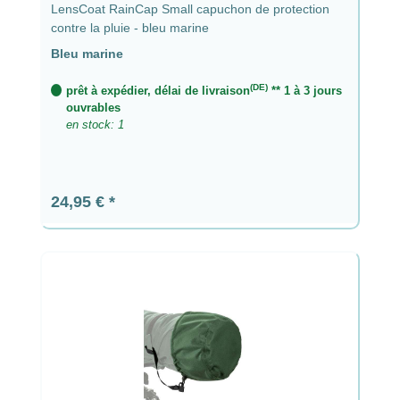
LensCoat RainCap Small capuchon de protection
contre la pluie - bleu marine
Bleu marine
(DE)
prêt à expédier, délai de livraison
** 1 à 3 jours
ouvrables
en stock: 1
Prix régulier :
24,95 €