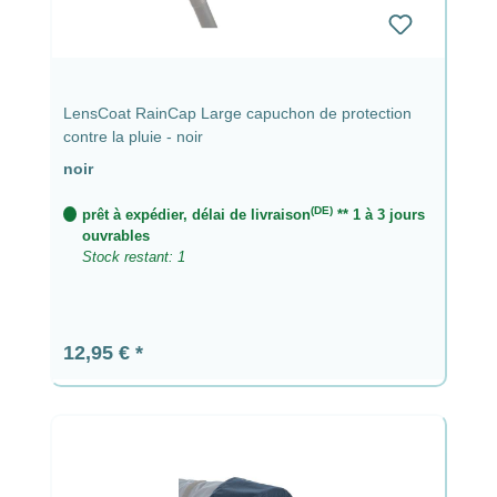
LensCoat RainCap Large capuchon de protection
contre la pluie - noir
noir
(DE)
prêt à expédier, délai de livraison
** 1 à 3 jours
ouvrables
Stock restant: 1
Prix régulier :
12,95 €