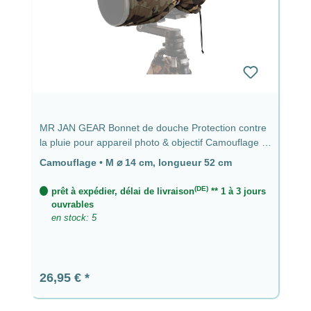
MR JAN GEAR Bonnet de douche Protection contre
la pluie pour appareil photo & objectif Camouflage -
⌀ 14 cm, longueur 52 cm
Camouflage
•
M ⌀ 14 cm, longueur 52 cm
(DE)
prêt à expédier, délai de livraison
** 1 à 3 jours
ouvrables
en stock: 5
Prix régulier :
26,95 €