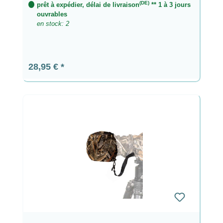
(DE)
prêt à expédier, délai de livraison
** 1 à 3 jours
ouvrables
en stock: 2
Prix régulier :
28,95 €