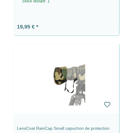
Stock restant: 1
Prix régulier :
19,95 €
LensCoat RainCap Small capuchon de protection