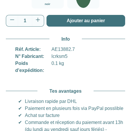
noir
vert
Quantité de produit : Entrez la quantité souh
Ajouter au panier
Info
Réf. Article:
AE13882.7
N° Fabricant:
lcrksm5
Poids
0.1 kg
d'expédition:
Tes avantages
✔
Livraison rapide par DHL
✔
Paiement en plusieurs fois via PayPal posslible
✔
Achat sur facture
✔
Commande et réception du paiement avant 13h
(du lundi au vendredi sauf jours fériés) -