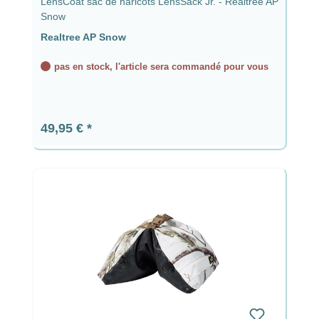
LensCoat sac de haricots LensSack Jr. - Realtree AP
Snow
Realtree AP Snow
pas en stock, l'article sera commandé pour vous
Prix régulier :
49,95 €