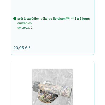
(DE)
prêt à expédier, délai de livraison
** 1 à 3 jours
ouvrables
en stock: 1
Prix régulier :
23,95 €