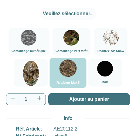
Veuillez sélectionner...
###Camouflage numérique###LensCoat
###Camouflage vert forêt###LensCoat
###Realtree AP
Camouflage numérique
Camouflage vert forêt
Realtree AP Snow
###Realtree Max5###LensCoat
###Realtree Edge###LensCoat
noir
noir
Realtree Max5
Realtree Edge
Quantité de produit : Entrez la quantité souh
Ajouter au panier
Info
Réf. Article:
AE20112.2