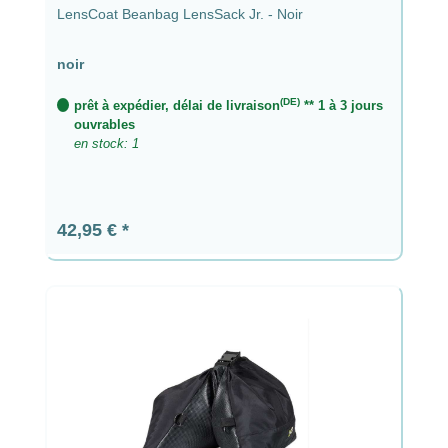
LensCoat Beanbag LensSack Jr. - Noir
noir
(DE)
prêt à expédier, délai de livraison
** 1 à 3 jours
ouvrables
en stock: 1
Prix régulier :
42,95 €