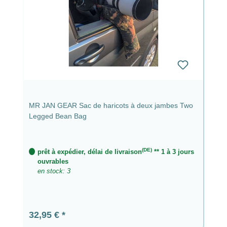
MR JAN GEAR Sac de haricots à deux jambes Two
Legged Bean Bag
(DE)
prêt à expédier, délai de livraison
** 1 à 3 jours
ouvrables
en stock: 3
Prix régulier :
32,95 €