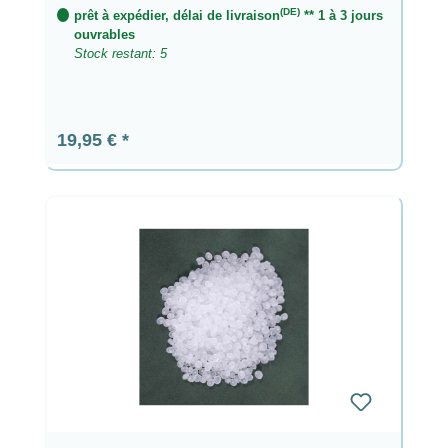
(DE)
prêt à expédier, délai de livraison
** 1 à 3 jours
ouvrables
Stock restant: 5
Prix régulier :
19,95 €