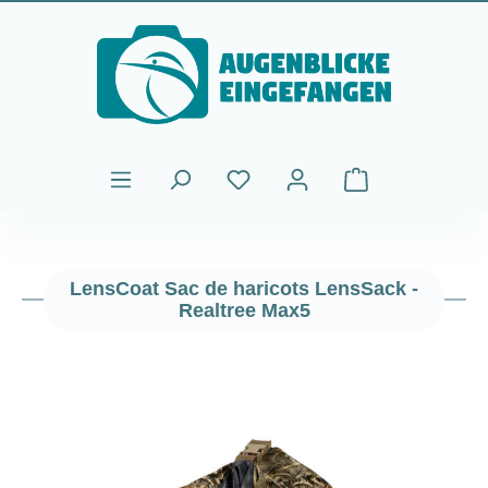
Passer au contenu principal
Le panier contient
LensCoat Sac de haricots LensSack -
Realtree Max5