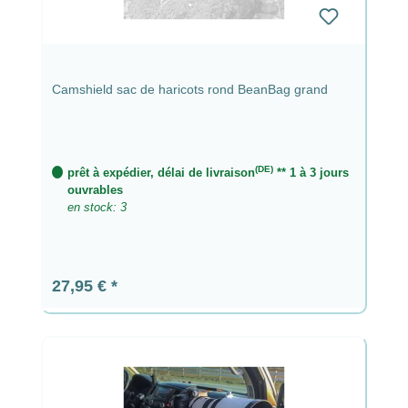
Camshield sac de haricots rond BeanBag grand
(DE)
prêt à expédier, délai de livraison
** 1 à 3 jours
ouvrables
en stock: 3
Prix régulier :
27,95 €