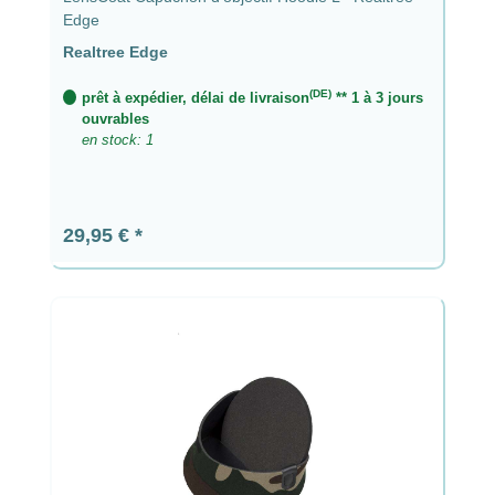
Edge
Realtree Edge
(DE)
prêt à expédier, délai de livraison
** 1 à 3 jours
ouvrables
en stock: 1
Prix régulier :
29,95 €