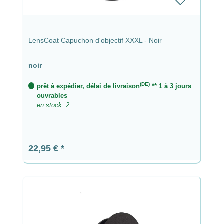
LensCoat Capuchon d'objectif XXXL - Noir
noir
(DE)
prêt à expédier, délai de livraison
** 1 à 3 jours
ouvrables
en stock: 2
Prix régulier :
22,95 €