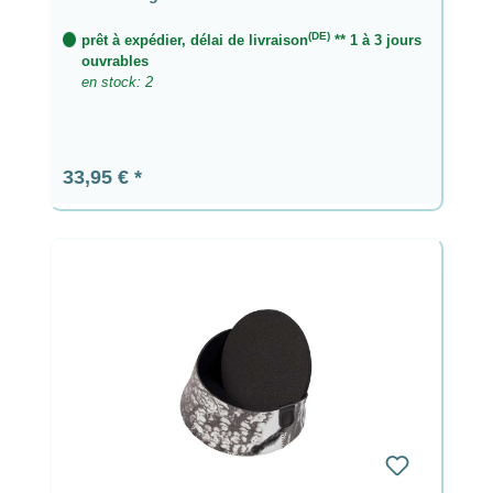
(DE)
prêt à expédier, délai de livraison
** 1 à 3 jours
ouvrables
en stock: 2
Prix régulier :
33,95 €