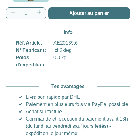
Realtree Edge
Quantité de produit : Entrez la quantité souh
Ajouter au panier
Info
Réf. Article:
AE20139.6
N° Fabricant:
lch2xleg
Poids
0.3 kg
d'expédition:
Tes avantages
✔
Livraison rapide par DHL
✔
Paiement en plusieurs fois via PayPal posslible
✔
Achat sur facture
✔
Commande et réception du paiement avant 13h
(du lundi au vendredi sauf jours fériés) -
expédition le jour même