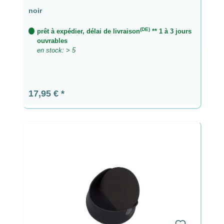
noir
(DE)
prêt à expédier, délai de livraison
** 1 à 3 jours
ouvrables
en stock: > 5
Prix régulier :
17,95 €