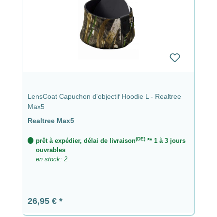
LensCoat Capuchon d'objectif Hoodie L - Realtree
Max5
Realtree Max5
(DE)
prêt à expédier, délai de livraison
** 1 à 3 jours
ouvrables
en stock: 2
Prix régulier :
26,95 €