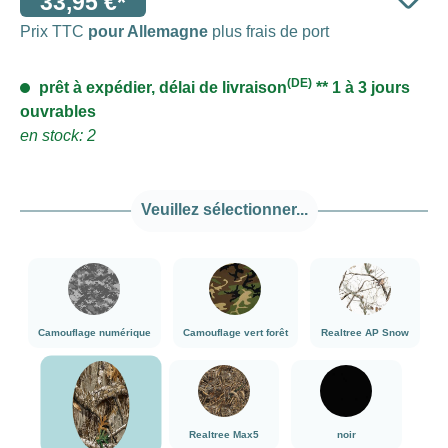
33,95 €*
Prix TTC
pour Allemagne
plus frais de port
(DE)
prêt à expédier, délai de livraison
** 1 à 3 jours
ouvrables
en stock: 2
Veuillez sélectionner...
###Camouflage numérique###LensCoat
###Camouflage vert forêt###LensCoat
###Realtree AP
Camouflage numérique
Camouflage vert forêt
Realtree AP Snow
###Realtree Edge###LensCoat
###Realtree Max5###LensCoat
noir
Realtree Max5
noir