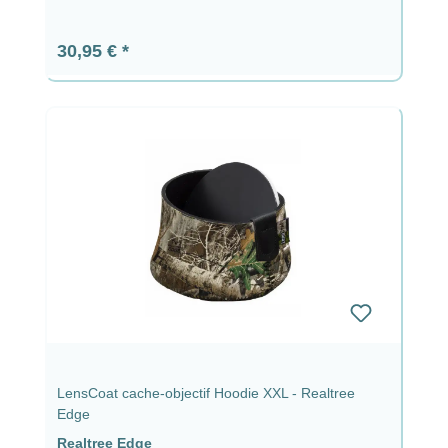
Prix régulier :
30,95 €
LensCoat cache-objectif Hoodie XXL - Realtree
Edge
Realtree Edge