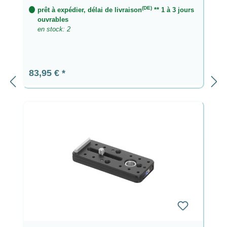
(DE)
prêt à expédier, délai de livraison
** 1 à 3 jours
ouvrables
en stock: 2
Prix régulier :
83,95 €