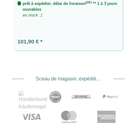
(DE)
prêt à expédier, délai de livraison
** 1 à 3 jours
ouvrables
en stock: 1
Prix régulier :
101,90 €
Sceau de magasin, expédition et expédition. Prestataire de services de paiement