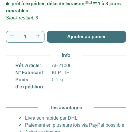
(DE)
prêt à expédier, délai de livraison
** 1 à 3 jours
ouvrables
Stock restant: 3
Quantité de produit : Entrez la quantité souh
Ajouter au panier
Info
Réf. Article:
AE21006
N° Fabricant:
KLP-LIP1
Poids
0.1 kg
d'expédition:
Tes avantages
✔
Livraison rapide par DHL
✔
Paiement en plusieurs fois via PayPal posslible