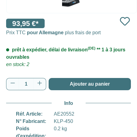
93,95 €*
Prix TTC
pour Allemagne
plus frais de port
(DE)
prêt à expédier, délai de livraison
** 1 à 3 jours
ouvrables
en stock: 2
Quantité de produit : Entrez la quantité souh
Ajouter au panier
Info
Réf. Article:
AE20552
N° Fabricant:
KLP-450
Poids
0.2 kg
d'expédition: