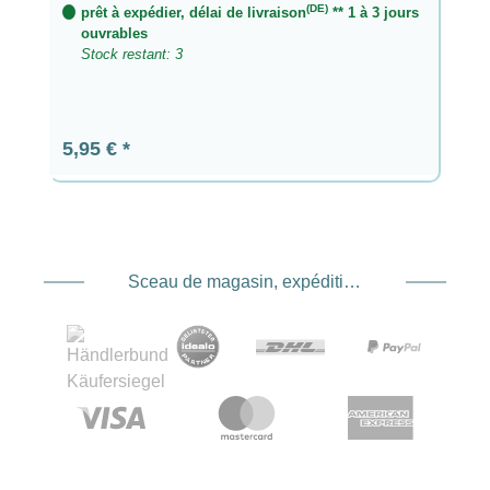
(DE)
prêt à expédier, délai de livraison
** 1 à 3 jours
ouvrables
Stock restant: 3
Prix régulier :
5,95 €
Sceau de magasin, expédition et expédition. Prestataire de services de paiement