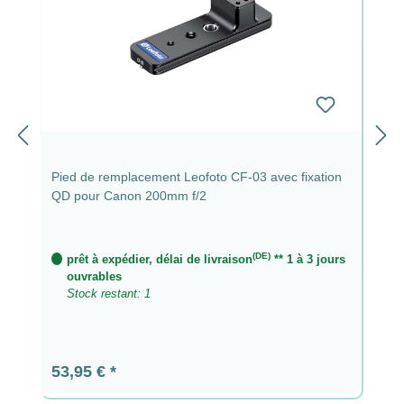
Pied de remplacement Leofoto CF-03 avec fixation
QD pour Canon 200mm f/2
(DE)
prêt à expédier, délai de livraison
** 1 à 3 jours
ouvrables
Stock restant: 1
Prix régulier :
53,95 €