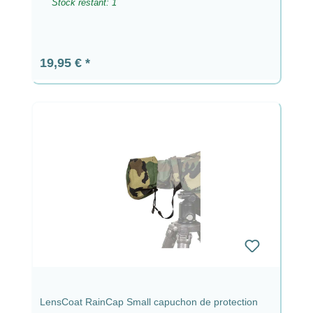
Stock restant: 1
Prix régulier :
19,95 €
LensCoat RainCap Small capuchon de protection