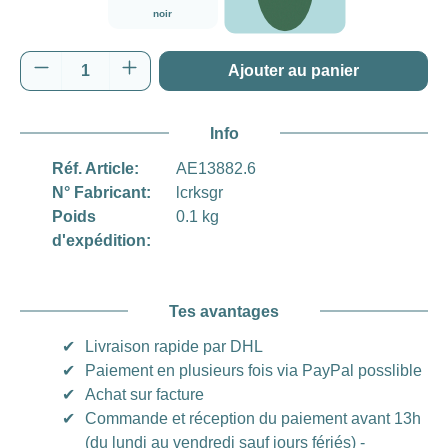
noir
vert
Quantité de produit : Entrez la quantité souh
Ajouter au panier
Info
Réf. Article:
AE13882.6
N° Fabricant:
lcrksgr
Poids
0.1 kg
d'expédition:
Tes avantages
✔
Livraison rapide par DHL
✔
Paiement en plusieurs fois via PayPal posslible
✔
Achat sur facture
✔
Commande et réception du paiement avant 13h
(du lundi au vendredi sauf jours fériés) -