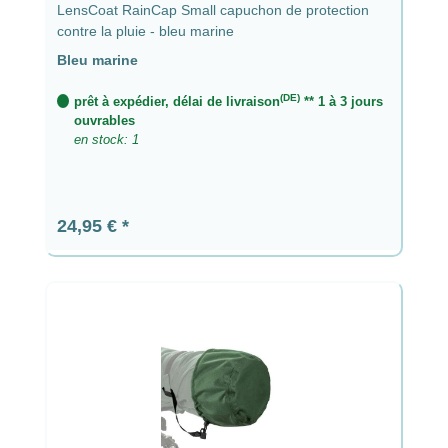
LensCoat RainCap Small capuchon de protection
contre la pluie - bleu marine
Bleu marine
(DE)
prêt à expédier, délai de livraison
** 1 à 3 jours
ouvrables
en stock: 1
Prix régulier :
24,95 €