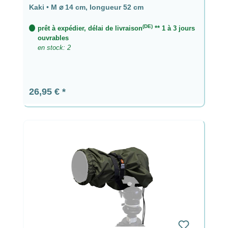
longueur 52 cm
Kaki
•
M ⌀ 14 cm, longueur 52 cm
(DE)
prêt à expédier, délai de livraison
** 1 à 3 jours
ouvrables
en stock: 2
Prix régulier :
26,95 €