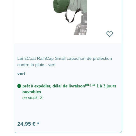
LensCoat RainCap Small capuchon de protection
contre la pluie - vert
vert
(DE)
prêt à expédier, délai de livraison
** 1 à 3 jours
ouvrables
en stock: 2
Prix régulier :
24,95 €