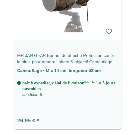
MR JAN GEAR Bonnet de douche Protection contre
la pluie pour appareil photo & objectif Camouflage -
⌀ 14 cm, longueur 52 cm
Camouflage
•
M ⌀ 14 cm, longueur 52 cm
(DE)
prêt à expédier, délai de livraison
** 1 à 3 jours
ouvrables
en stock: 5
Prix régulier :
26,95 €