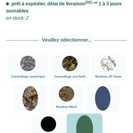
(DE)
prêt à expédier, délai de livraison
** 1 à 3 jours
ouvrables
en stock: 2
Veuillez sélectionner...
###Camouflage numérique###LensCoat
###Camouflage vert forêt###LensCoat
###Realtree AP
Camouflage numérique
Camouflage vert forêt
Realtree AP Snow
###Realtree Edge###LensCoat
###Realtree Max5###LensCoat
Bleu marine
Realtree Max5
Realtree Edge
Bleu marine
vert
noir