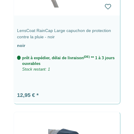
LensCoat RainCap Large capuchon de protection
contre la pluie - noir
noir
(DE)
prêt à expédier, délai de livraison
** 1 à 3 jours
ouvrables
Stock restant: 1
Prix régulier :
12,95 €