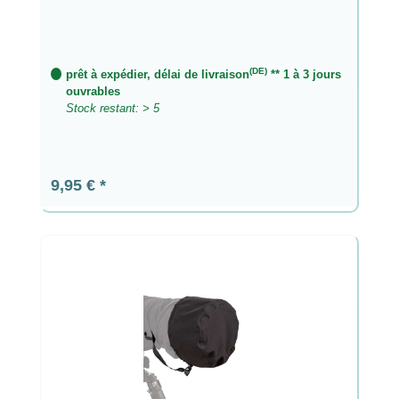
(DE)
prêt à expédier, délai de livraison
** 1 à 3 jours
ouvrables
Stock restant: > 5
Prix régulier :
9,95 €