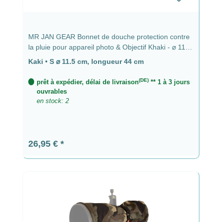
MR JAN GEAR Bonnet de douche protection contre
la pluie pour appareil photo & Objectif Khaki - ⌀ 11,5
cm, longueur 44 cm
Kaki
•
S ⌀ 11.5 cm, longueur 44 cm
(DE)
prêt à expédier, délai de livraison
** 1 à 3 jours
ouvrables
en stock: 2
Prix régulier :
26,95 €