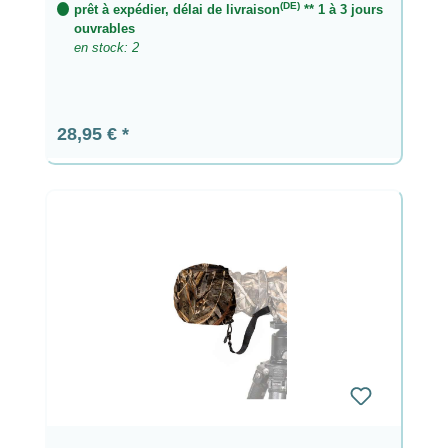
(DE)
prêt à expédier, délai de livraison
** 1 à 3 jours
ouvrables
en stock: 2
Prix régulier :
28,95 €