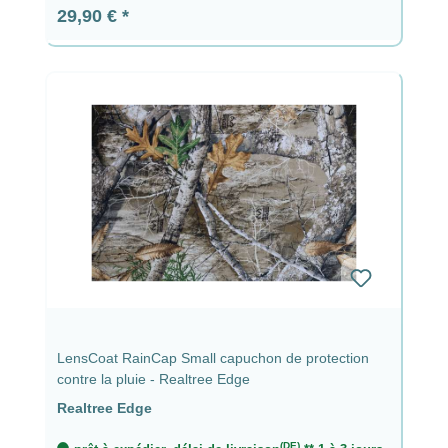
Prix régulier :
29,90 €
LensCoat RainCap Small capuchon de protection
contre la pluie - Realtree Edge
Realtree Edge
(DE)