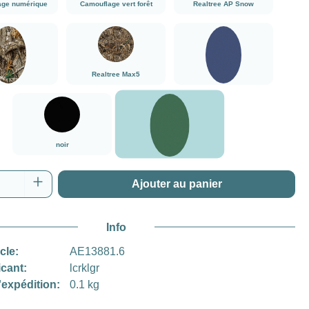
age numérique
Camouflage vert forêt
Realtree AP Snow
###Realtree Edge###LensCoat
###Realtree Max5###LensCoat
Bleu marine
Realtree Max5
tree Edge
Bleu marine
vert
noir
noir
vert
 de produit : Entrez la quantité souhaitée o
Ajouter au panier
Info
icle:
AE13881.6
icant:
lcrklgr
'expédition:
0.1 kg