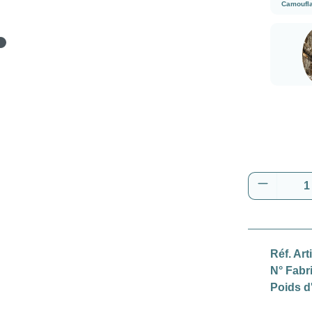
Camoufl
Real
Quantité
Réf. Art
N° Fabr
Poids d