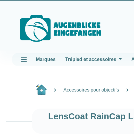
asser au contenu principal
Passer à la navigation principale
Marques
Trépied et accessoires
A
Accessoires pour objectifs
LensCoat RainCap La