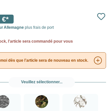
 €*
ur Allemagne
plus frais de port
ock, l'article sera commandé pour vous
moi dès que l’article sera de nouveau en stock.
Veuillez sélectionner...
###Camouflage numérique###LensCoat
###Camouflage vert forêt###LensCoat
###Realtree AP Snow###