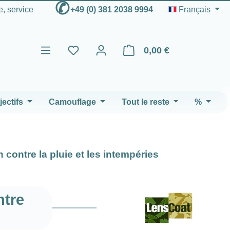
✆
e, service
+49 (0) 381 2038 9994
Français
0,00 €
Le panier contient 0 articles
ectifs
Camouflage
Tout le reste
%
 contre la pluie et les intempéries
ntre