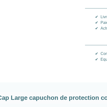
✔
Liv
✔
Pai
✔
Ach
✔
Con
✔
Equ
p Large capuchon de protection cont