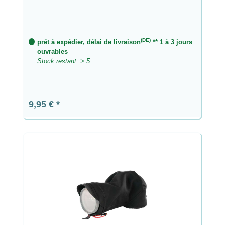
(DE)
prêt à expédier, délai de livraison
** 1 à 3 jours
ouvrables
Stock restant: > 5
Prix régulier :
9,95 €