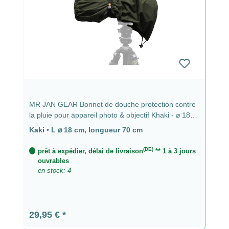
MR JAN GEAR Bonnet de douche protection contre
la pluie pour appareil photo & objectif Khaki - ⌀ 18
cm, longueur 70 cm
Kaki
•
L ⌀ 18 cm, longueur 70 cm
(DE)
prêt à expédier, délai de livraison
** 1 à 3 jours
ouvrables
en stock: 4
Prix régulier :
29,95 €