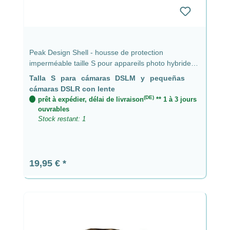
Peak Design Shell - housse de protection
imperméable taille S pour appareils photo hybrides
et petits reflex avec objectif jusqu'à 9 cm
Talla S para cámaras DSLM y pequeñas
cámaras DSLR con lente
(DE)
prêt à expédier, délai de livraison
** 1 à 3 jours
ouvrables
Stock restant: 1
Prix régulier :
19,95 €