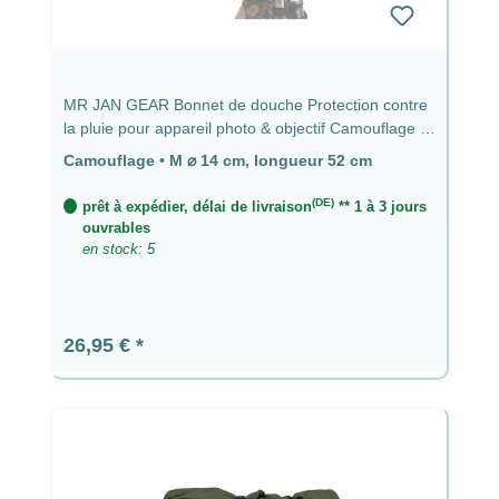
MR JAN GEAR Bonnet de douche Protection contre
la pluie pour appareil photo & objectif Camouflage -
⌀ 14 cm, longueur 52 cm
Camouflage
•
M ⌀ 14 cm, longueur 52 cm
(DE)
prêt à expédier, délai de livraison
** 1 à 3 jours
ouvrables
en stock: 5
Prix régulier :
26,95 €