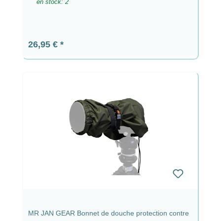
en stock: 2
Prix régulier :
26,95 €
MR JAN GEAR Bonnet de douche protection contre