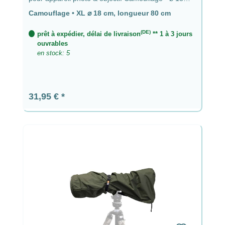
cm, longueur 80 cm
Camouflage
•
XL ⌀ 18 cm, longueur 80 cm
(DE)
prêt à expédier, délai de livraison
** 1 à 3 jours
ouvrables
en stock: 5
Prix régulier :
31,95 €