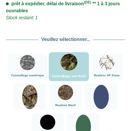
(DE)
prêt à expédier, délai de livraison
** 1 à 3 jours
ouvrables
Stock restant: 1
Veuillez sélectionner...
###Camouflage vert forêt###LensCoat
###Camouflage numérique###LensCoat
###Realtree AP
Camouflage numérique
Realtree AP Snow
Camouflage vert forêt
###Realtree Edge###LensCoat
###Realtree Max5###LensCoat
Bleu marine
Realtree Max5
Realtree Edge
Bleu marine
noir
vert