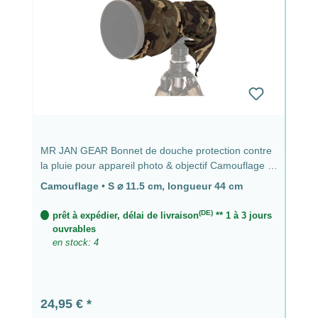
MR JAN GEAR Bonnet de douche protection contre
la pluie pour appareil photo & objectif Camouflage -
⌀ 11,5 cm, longueur 44 cm
Camouflage
•
S ⌀ 11.5 cm, longueur 44 cm
(DE)
prêt à expédier, délai de livraison
** 1 à 3 jours
ouvrables
en stock: 4
Prix régulier :
24,95 €