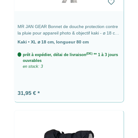
MR JAN GEAR Bonnet de douche protection contre
la pluie pour appareil photo & objectif kaki - ⌀ 18 cm,
longueur 80 cm
Kaki
•
XL ⌀ 18 cm, longueur 80 cm
(DE)
prêt à expédier, délai de livraison
** 1 à 3 jours
ouvrables
en stock: 3
Prix régulier :
31,95 €