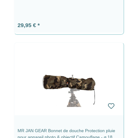
Prix régulier :
29,95 €
MR JAN GEAR Bonnet de douche Protection pluie
pour appareil photo & objectif Camouflage - ⌀ 18