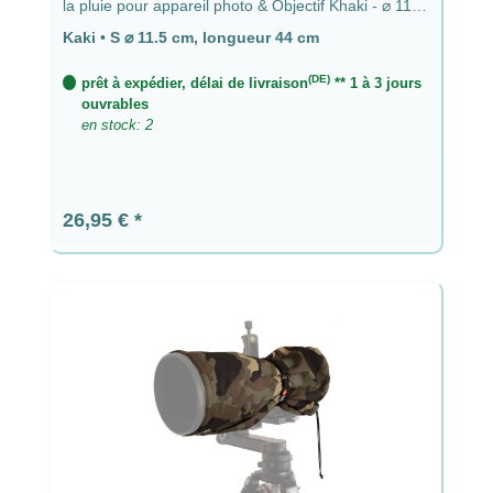
la pluie pour appareil photo & Objectif Khaki - ⌀ 11,5
cm, longueur 44 cm
Kaki
•
S ⌀ 11.5 cm, longueur 44 cm
(DE)
prêt à expédier, délai de livraison
** 1 à 3 jours
ouvrables
en stock: 2
Prix régulier :
26,95 €