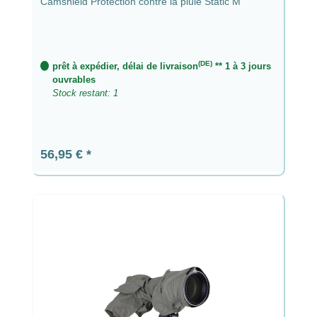
Camshield Protection contre la pluie Static M
(DE)
prêt à expédier, délai de livraison
** 1 à 3 jours
ouvrables
Stock restant: 1
Prix régulier :
56,95 €