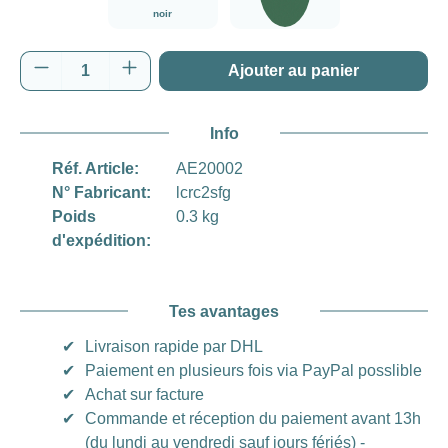
noir
vert
Quantité de produit : Entrez la quantité souh
Ajouter au panier
Info
Réf. Article:
AE20002
N° Fabricant:
lcrc2sfg
Poids
0.3 kg
d'expédition:
Tes avantages
✔
Livraison rapide par DHL
✔
Paiement en plusieurs fois via PayPal posslible
✔
Achat sur facture
✔
Commande et réception du paiement avant 13h
(du lundi au vendredi sauf jours fériés) -