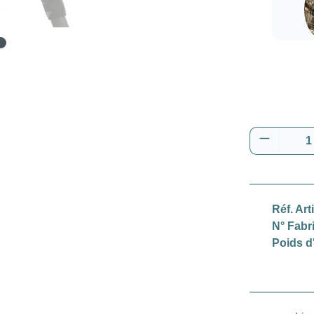
Real
Quantité
Réf. Art
N° Fabr
Poids d