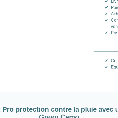
✔
Liv
✔
Pai
✔
Ach
✔
Com
ven
✔
Pos
✔
Con
✔
Equ
ro protection contre la pluie avec 
Green Camo