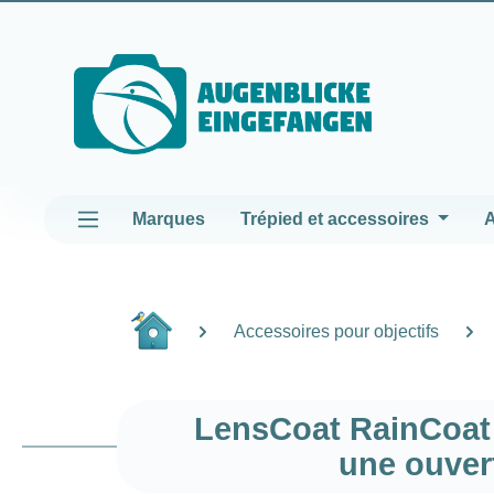
asser au contenu principal
Passer à la navigation principale
Marques
Trépied et accessoires
A
Accessoires pour objectifs
LensCoat RainCoat P
une ouver