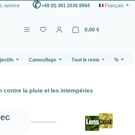
✆
e, service
+49 (0) 381 2038 9994
Français
0,00 €
Le panier contient 0 articles
ectifs
Camouflage
Tout le reste
%
 contre la pluie et les intempéries
vec