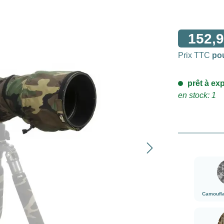
152,9
Prix TTC
po
prêt à exp
en stock: 1
Camoufl