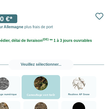
0 €*
ur Allemagne
plus frais de port
(DE)
édier, délai de livraison
** 1 à 3 jours ouvrables
Veuillez sélectionner...
###Camouflage vert forêt###LensCoat
###Camouflage numérique###LensCoat
###Realtree AP Snow###
age numérique
Realtree AP Snow
Camouflage vert forêt
###Realtree Edge###LensCoat
###Realtree Max5###LensCoat
noir