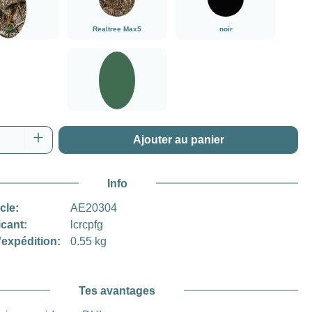
Realtree Max5
noir
tree Edge
vert
vert
 de produit : Entrez la quantité souhaitée o
Ajouter au panier
Info
icle:
AE20304
icant:
lcrcpfg
'expédition:
0.55 kg
Tes avantages