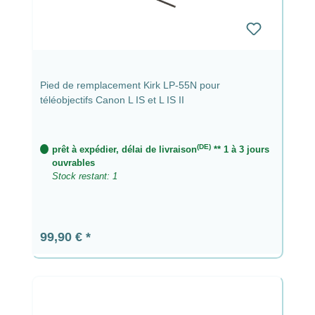
Pied de remplacement Kirk LP-55N pour
téléobjectifs Canon L IS et L IS II
(DE)
prêt à expédier, délai de livraison
** 1 à 3 jours
ouvrables
Stock restant: 1
Prix régulier :
99,90 €