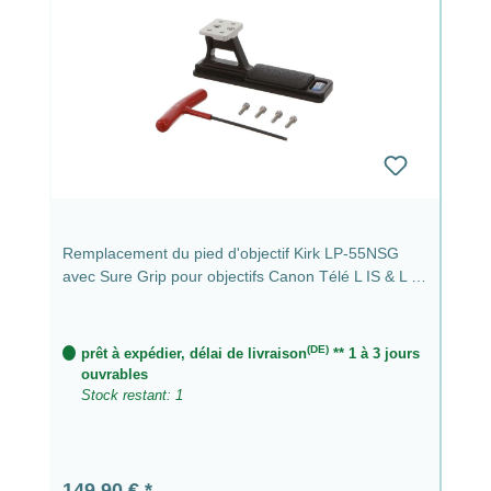
Remplacement du pied d'objectif Kirk LP-55NSG
avec Sure Grip pour objectifs Canon Télé L IS & L IS
II
(DE)
prêt à expédier, délai de livraison
** 1 à 3 jours
ouvrables
Stock restant: 1
Prix régulier :
149,90 €