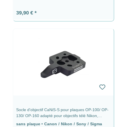
Prix régulier :
39,90 €
Socle d'objectif CaNiS-S pour plaques OP-100/ OP-
130/ OP-160 adapté pour objectifs télé Nikon,
Canon, Sony & Sigma sans plaque - CaNiS-S (plat)
sans plaque
•
Canon / Nikon / Sony / Sigma