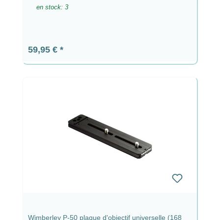
en stock: 3
Prix régulier :
59,95 €
Wimberley P-50 plaque d'objectif universelle (168