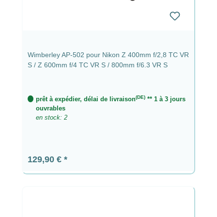
Wimberley AP-502 pour Nikon Z 400mm f/2,8 TC VR
S / Z 600mm f/4 TC VR S / 800mm f/6.3 VR S
(DE)
prêt à expédier, délai de livraison
** 1 à 3 jours
ouvrables
en stock: 2
Prix régulier :
129,90 €