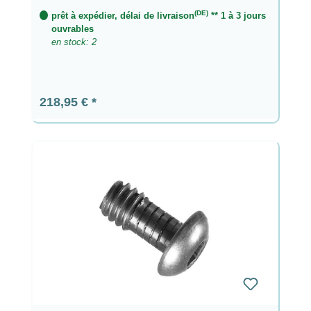
(DE)
prêt à expédier, délai de livraison
** 1 à 3 jours
ouvrables
en stock: 2
Prix régulier :
218,95 €