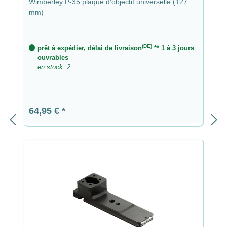
Wimberley P-35 plaque d'objectif universelle (127
mm)
(DE)
prêt à expédier, délai de livraison
** 1 à 3 jours
ouvrables
en stock: 2
Prix régulier :
64,95 €