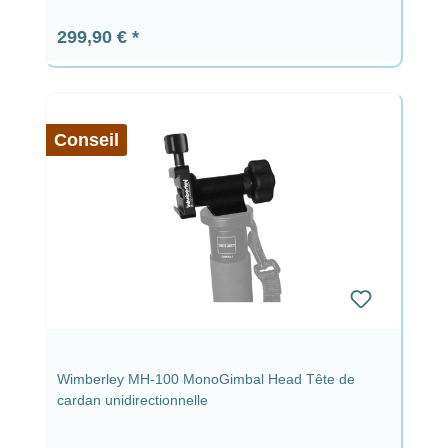
Prix régulier :
299,90 €
Conseil
Wimberley MH-100 MonoGimbal Head Tête de
cardan unidirectionnelle