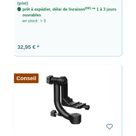
(plat)
(DE)
prêt à expédier, délai de livraison
** 1 à 3 jours
ouvrables
en stock: > 5
Prix régulier :
32,95 €
Conseil