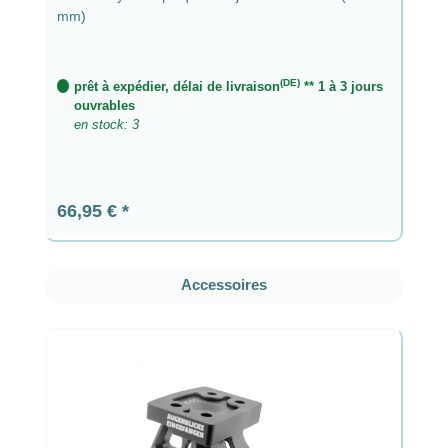
mm)
(DE)
prêt à expédier, délai de livraison
** 1 à 3 jours
ouvrables
en stock: 3
Prix régulier :
66,95 €
Ignorer la galerie de produits
Accessoires