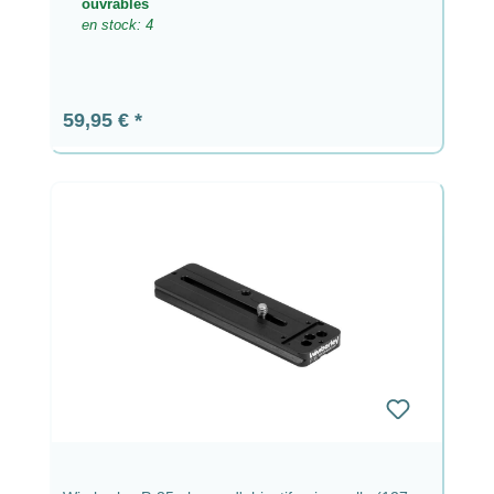
ouvrables
en stock: 4
Prix régulier :
59,95 €