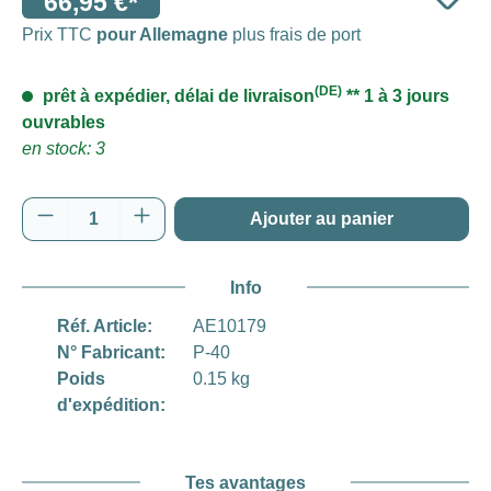
66,95 €*
Prix TTC
pour Allemagne
plus frais de port
(DE)
prêt à expédier, délai de livraison
** 1 à 3 jours
ouvrables
en stock: 3
Quantité de produit : Entrez la quantité souh
Ajouter au panier
Info
Réf. Article:
AE10179
N° Fabricant:
P-40
Poids
0.15 kg
d'expédition:
Tes avantages