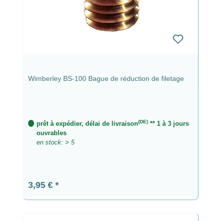
Wimberley BS-100 Bague de réduction de filetage
(DE)
prêt à expédier, délai de livraison
** 1 à 3 jours
ouvrables
en stock: > 5
Prix régulier :
3,95 €