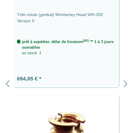
Télé-rotule (gimbal) Wimberley Head WH-200
Version II
(DE)
prêt à expédier, délai de livraison
** 1 à 3 jours
ouvrables
en stock: 1
Prix régulier :
694,85 €