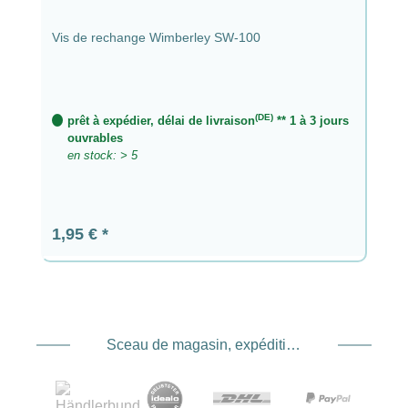
Vis de rechange Wimberley SW-100
(DE)
prêt à expédier, délai de livraison
** 1 à 3 jours
ouvrables
en stock: > 5
Prix régulier :
1,95 €
Sceau de magasin, expédition et expédition. Prestataire de services de paiement