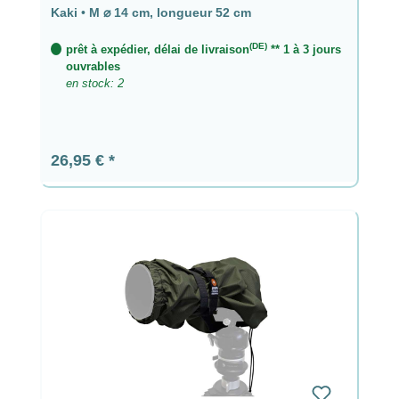
longueur 52 cm
Kaki
•
M ⌀ 14 cm, longueur 52 cm
(DE)
prêt à expédier, délai de livraison
** 1 à 3 jours
ouvrables
en stock: 2
Prix régulier :
26,95 €