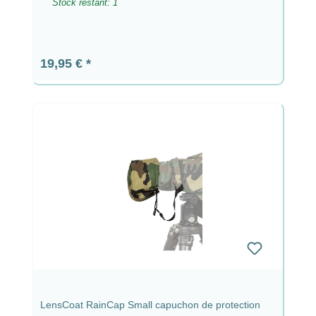
Stock restant: 1
Prix régulier :
19,95 €
LensCoat RainCap Small capuchon de protection