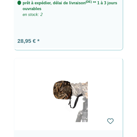
(DE)
prêt à expédier, délai de livraison
** 1 à 3 jours
ouvrables
en stock: 2
Prix régulier :
28,95 €