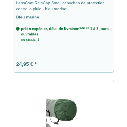
LensCoat RainCap Small capuchon de protection
contre la pluie - bleu marine
Bleu marine
(DE)
prêt à expédier, délai de livraison
** 1 à 3 jours
ouvrables
en stock: 1
Prix régulier :
24,95 €