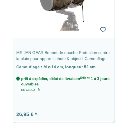
MR JAN GEAR Bonnet de douche Protection contre
la pluie pour appareil photo & objectif Camouflage -
⌀ 14 cm, longueur 52 cm
Camouflage
•
M ⌀ 14 cm, longueur 52 cm
(DE)
prêt à expédier, délai de livraison
** 1 à 3 jours
ouvrables
en stock: 5
Prix régulier :
26,95 €