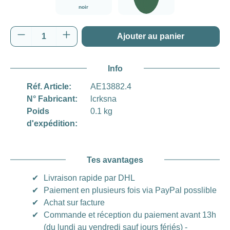
noir
vert
Quantité de produit : Entrez la quantité souh
Ajouter au panier
Info
Réf. Article:
AE13882.4
N° Fabricant:
lcrksna
Poids
0.1 kg
d'expédition:
Tes avantages
✔
Livraison rapide par DHL
✔
Paiement en plusieurs fois via PayPal posslible
✔
Achat sur facture
✔
Commande et réception du paiement avant 13h
(du lundi au vendredi sauf jours fériés) -