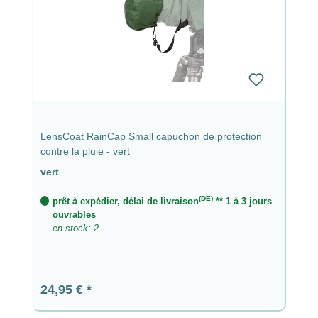
LensCoat RainCap Small capuchon de protection
contre la pluie - vert
vert
(DE)
prêt à expédier, délai de livraison
** 1 à 3 jours
ouvrables
en stock: 2
Prix régulier :
24,95 €