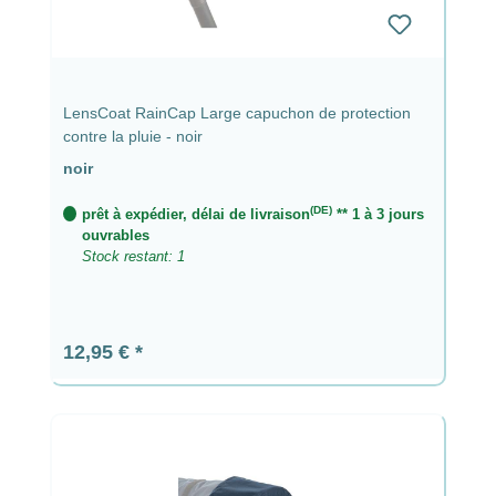
LensCoat RainCap Large capuchon de protection
contre la pluie - noir
noir
(DE)
prêt à expédier, délai de livraison
** 1 à 3 jours
ouvrables
Stock restant: 1
Prix régulier :
12,95 €