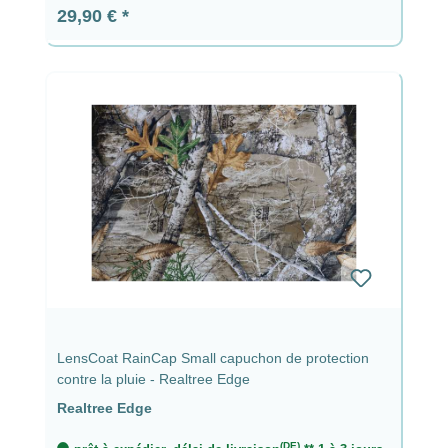
Prix régulier :
29,90 €
LensCoat RainCap Small capuchon de protection
contre la pluie - Realtree Edge
Realtree Edge
(DE)