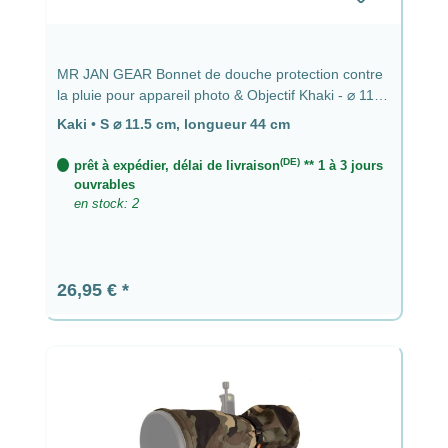
MR JAN GEAR Bonnet de douche protection contre
la pluie pour appareil photo & Objectif Khaki - ⌀ 11,5
cm, longueur 44 cm
Kaki
•
S ⌀ 11.5 cm, longueur 44 cm
(DE)
prêt à expédier, délai de livraison
** 1 à 3 jours
ouvrables
en stock: 2
Prix régulier :
26,95 €