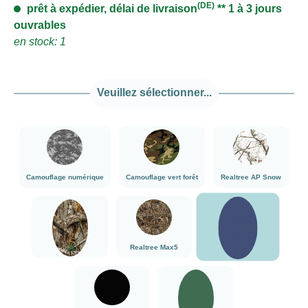
(DE)
prêt à expédier, délai de livraison
** 1 à 3 jours
ouvrables
en stock: 1
Veuillez sélectionner...
###Camouflage numérique###LensCoat
###Camouflage vert forêt###LensCoat
###Realtree AP
Camouflage numérique
Camouflage vert forêt
Realtree AP Snow
Bleu marine
###Realtree Edge###LensCoat
###Realtree Max5###LensCoat
Realtree Max5
Realtree Edge
Bleu marine
noir
vert