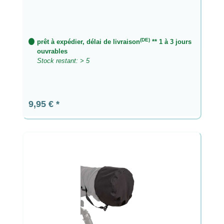
(DE)
prêt à expédier, délai de livraison
** 1 à 3 jours
ouvrables
Stock restant: > 5
Prix régulier :
9,95 €