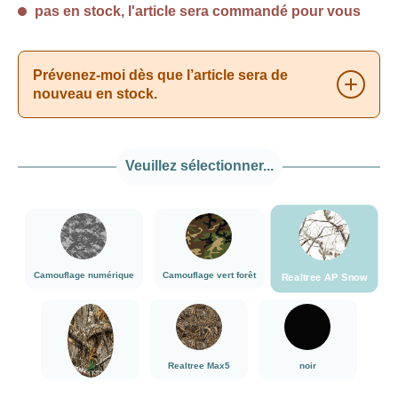
pas en stock, l'article sera commandé pour vous
Prévenez-moi dès que l’article sera de
nouveau en stock.
Veuillez sélectionner...
###Realtree A
###Camouflage numérique###LensCoat
###Camouflage vert forêt###LensCoat
Camouflage numérique
Camouflage vert forêt
Realtree AP Snow
###Realtree Edge###LensCoat
###Realtree Max5###LensCoat
noir
Realtree Max5
noir
Realtree Edge