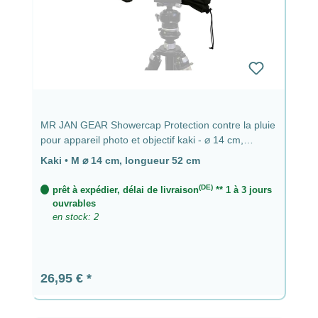
MR JAN GEAR Showercap Protection contre la pluie
pour appareil photo et objectif kaki - ⌀ 14 cm,
longueur 52 cm
Kaki
•
M ⌀ 14 cm, longueur 52 cm
(DE)
prêt à expédier, délai de livraison
** 1 à 3 jours
ouvrables
en stock: 2
Prix régulier :
26,95 €