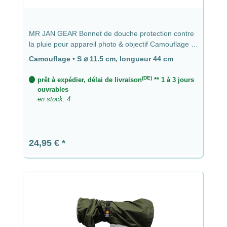
MR JAN GEAR Bonnet de douche protection contre
la pluie pour appareil photo & objectif Camouflage -
⌀ 11,5 cm, longueur 44 cm
Camouflage
•
S ⌀ 11.5 cm, longueur 44 cm
(DE)
prêt à expédier, délai de livraison
** 1 à 3 jours
ouvrables
en stock: 4
Prix régulier :
24,95 €