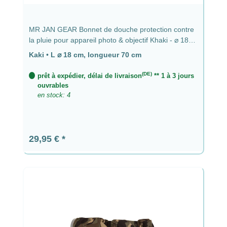
MR JAN GEAR Bonnet de douche protection contre
la pluie pour appareil photo & objectif Khaki - ⌀ 18
cm, longueur 70 cm
Kaki
•
L ⌀ 18 cm, longueur 70 cm
(DE)
prêt à expédier, délai de livraison
** 1 à 3 jours
ouvrables
en stock: 4
Prix régulier :
29,95 €