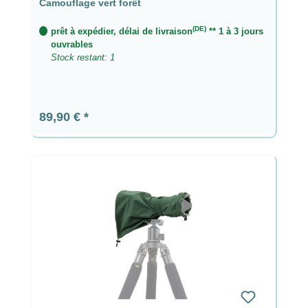
Camouflage vert forêt
(DE)
prêt à expédier, délai de livraison
** 1 à 3 jours
ouvrables
Stock restant: 1
Prix régulier :
89,90 €