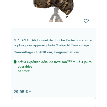
MR JAN GEAR Bonnet de douche Protection contre
la pluie pour appareil photo & objectif Camouflage -
⌀ 18 cm, longueur 70 cm
Camouflage
•
L ⌀ 18 cm, longueur 70 cm
(DE)
prêt à expédier, délai de livraison
** 1 à 3 jours
ouvrables
en stock: 3
Prix régulier :
29,95 €