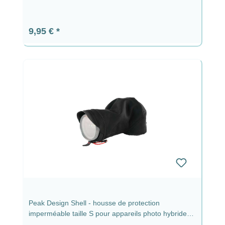
Prix régulier :
9,95 €
Peak Design Shell - housse de protection
imperméable taille S pour appareils photo hybrides
et petits reflex avec objectif jusqu'à 9 cm