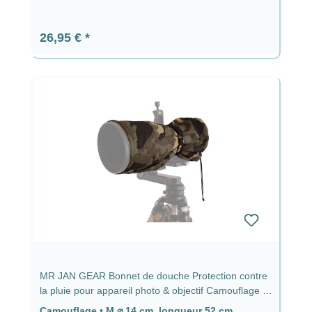
Prix régulier :
26,95 €
MR JAN GEAR Bonnet de douche Protection contre
la pluie pour appareil photo & objectif Camouflage -
⌀ 14 cm, longueur 52 cm
Camouflage
•
M ⌀ 14 cm, longueur 52 cm