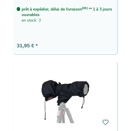
(DE)
prêt à expédier, délai de livraison
** 1 à 3 jours
ouvrables
en stock: 3
Prix régulier :
31,95 €