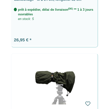
(DE)
prêt à expédier, délai de livraison
** 1 à 3 jours
ouvrables
en stock: 5
Prix régulier :
26,95 €