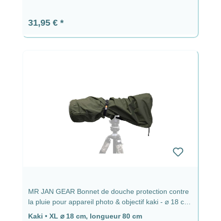
Prix régulier :
31,95 €
MR JAN GEAR Bonnet de douche protection contre
la pluie pour appareil photo & objectif kaki - ⌀ 18 cm,
longueur 80 cm
Kaki
•
XL ⌀ 18 cm, longueur 80 cm