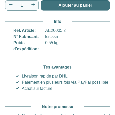
Quantité de produit : Entrez la quantité souh
Ajouter au panier
Info
Réf. Article:
AE20005.2
N° Fabricant:
lcrcssn
Poids
0.55 kg
d'expédition:
Tes avantages
✔
Livraison rapide par DHL
✔
Paiement en plusieurs fois via PayPal posslible
✔
Achat sur facture
Notre promesse