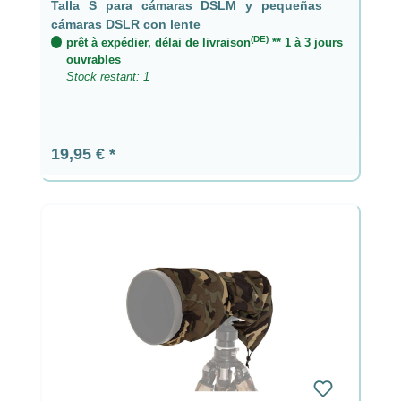
Talla S para cámaras DSLM y pequeñas
cámaras DSLR con lente
(DE)
prêt à expédier, délai de livraison
** 1 à 3 jours
ouvrables
Stock restant: 1
Prix régulier :
19,95 €