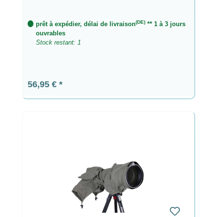
(DE)
prêt à expédier, délai de livraison
** 1 à 3 jours
ouvrables
Stock restant: 1
Prix régulier :
56,95 €