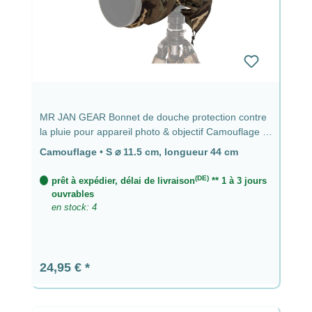
MR JAN GEAR Bonnet de douche protection contre
la pluie pour appareil photo & objectif Camouflage -
⌀ 11,5 cm, longueur 44 cm
Camouflage
•
S ⌀ 11.5 cm, longueur 44 cm
(DE)
prêt à expédier, délai de livraison
** 1 à 3 jours
ouvrables
en stock: 4
Prix régulier :
24,95 €