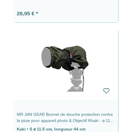
Prix régulier :
26,95 €
MR JAN GEAR Bonnet de douche protection contre
la pluie pour appareil photo & Objectif Khaki - ⌀ 11,5
cm, longueur 44 cm
Kaki
•
S ⌀ 11.5 cm, longueur 44 cm