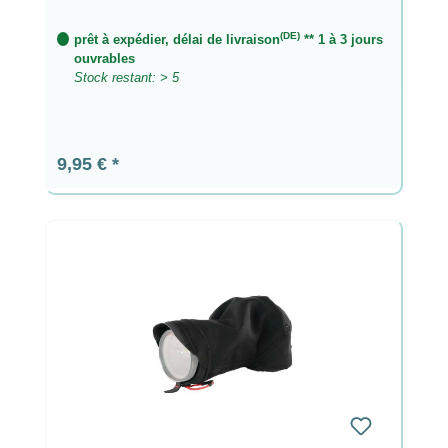
(DE)
prêt à expédier, délai de livraison
** 1 à 3 jours
ouvrables
Stock restant: > 5
Prix régulier :
9,95 €