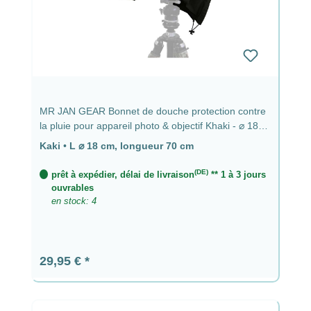
MR JAN GEAR Bonnet de douche protection contre
la pluie pour appareil photo & objectif Khaki - ⌀ 18
cm, longueur 70 cm
Kaki
•
L ⌀ 18 cm, longueur 70 cm
(DE)
prêt à expédier, délai de livraison
** 1 à 3 jours
ouvrables
en stock: 4
Prix régulier :
29,95 €