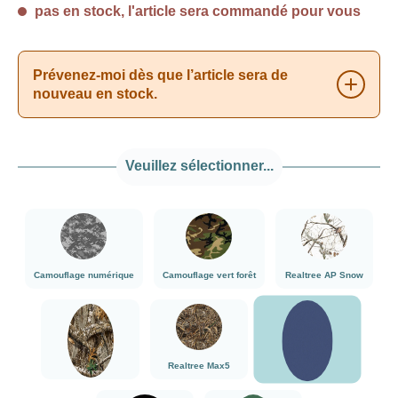
pas en stock, l'article sera commandé pour vous
Prévenez-moi dès que l’article sera de
nouveau en stock.
Veuillez sélectionner...
###Camouflage numérique###LensCoat
###Camouflage vert forêt###LensCoat
###Realtree AP
Camouflage numérique
Camouflage vert forêt
Realtree AP Snow
Bleu marine
###Realtree Edge###LensCoat
###Realtree Max5###LensCoat
Realtree Max5
Realtree Edge