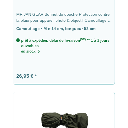
MR JAN GEAR Bonnet de douche Protection contre
la pluie pour appareil photo & objectif Camouflage -
⌀ 14 cm, longueur 52 cm
Camouflage
•
M ⌀ 14 cm, longueur 52 cm
(DE)
prêt à expédier, délai de livraison
** 1 à 3 jours
ouvrables
en stock: 5
Prix régulier :
26,95 €