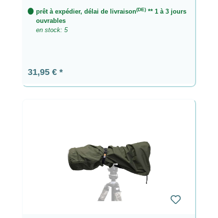
(DE)
prêt à expédier, délai de livraison
** 1 à 3 jours
ouvrables
en stock: 5
Prix régulier :
31,95 €