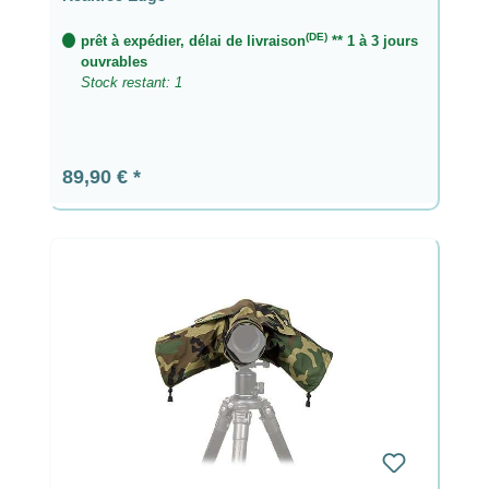
(DE)
prêt à expédier, délai de livraison
** 1 à 3 jours
ouvrables
Stock restant: 1
Prix régulier :
89,90 €