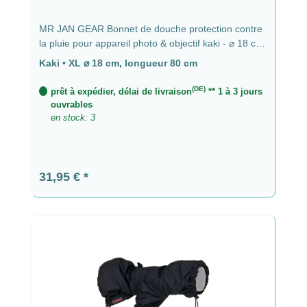
MR JAN GEAR Bonnet de douche protection contre
la pluie pour appareil photo & objectif kaki - ⌀ 18 cm,
longueur 80 cm
Kaki
•
XL ⌀ 18 cm, longueur 80 cm
(DE)
prêt à expédier, délai de livraison
** 1 à 3 jours
ouvrables
en stock: 3
Prix régulier :
31,95 €