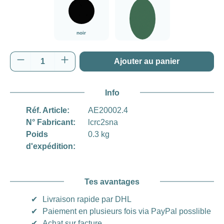
Bleu marine
noir
vert
noir
vert
Quantité de produit : Entrez la quantité souh
Ajouter au panier
Info
Réf. Article:
AE20002.4
N° Fabricant:
lcrc2sna
Poids
0.3 kg
d'expédition:
Tes avantages
✔
Livraison rapide par DHL
✔
Paiement en plusieurs fois via PayPal posslible
✔
Achat sur facture