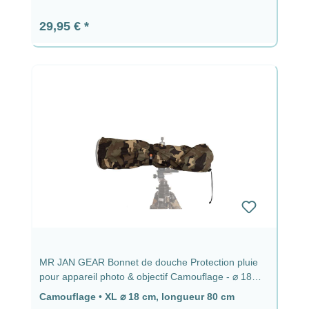
Prix régulier :
29,95 €
MR JAN GEAR Bonnet de douche Protection pluie
pour appareil photo & objectif Camouflage - ⌀ 18
cm, longueur 80 cm
Camouflage
•
XL ⌀ 18 cm, longueur 80 cm