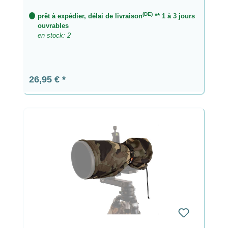
(DE)
prêt à expédier, délai de livraison
** 1 à 3 jours
ouvrables
en stock: 2
Prix régulier :
26,95 €