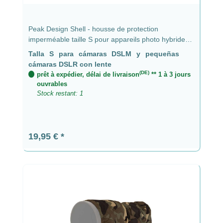
Peak Design Shell - housse de protection
imperméable taille S pour appareils photo hybrides
et petits reflex avec objectif jusqu'à 9 cm
Talla S para cámaras DSLM y pequeñas
cámaras DSLR con lente
(DE)
prêt à expédier, délai de livraison
** 1 à 3 jours
ouvrables
Stock restant: 1
Prix régulier :
19,95 €