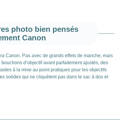
res photo bien pensés
pement Canon
éra Canon. Pas avec de grands effets de manche, mais
 bouchons d’objectif avant parfaitement ajustés, des
aides à la mise au point pratiques pour les objectifs
s solides qui ne cliquètent pas dans le sac à dos et
pour grands téléobjectifs
s, et nous savons à quelle vitesse la lentille frontale
cialement adaptés aux grands téléobjectifs, qui