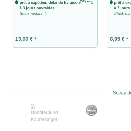
(DE)
prêt à expédier, délai de livraison
** 1
prêt à ex
à 3 jours ouvrables
à 3 jours
Stock restant: 1
Stock res
Prix régulier :
Prix régul
13,90 €
8,95 €
Sceau de