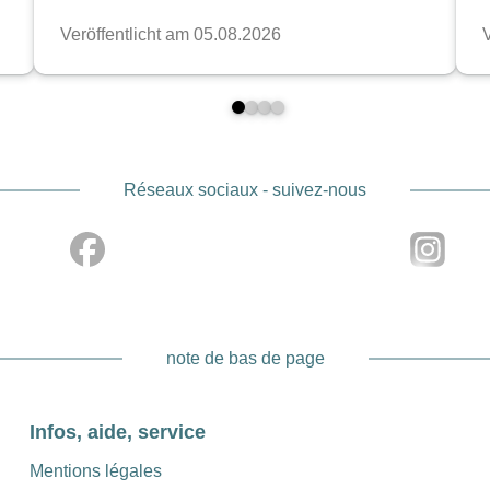
Nous ne considérons pas Hein Tech comme une marque tapa
problèmes en arrière-plan. Bouchons d’objectif avant pour gr
bouchons arrière fiables pour Canon RF et aides à la mise 
que ton matériel soit protégé et plus agréable à utiliser. Ain
des images fortes, de belles histoires et cet instant unique q
Réseaux sociaux - suivez-nous
note de bas de page
Infos, aide, service
Mentions légales