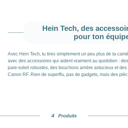
Hein Tech, des accessoi
pour ton équi
Avec Hein Tech, tu tires simplement un peu plus de ta cam
avec des accessoires qui aident vraiment au quotidien : des
pare-soleil robustes, des bouchons arrière astucieux et des 
Canon RF. Rien de superflu, pas de gadgets, mais des pièce
ne dérangent pas en studio.
Bouchons d’objectif avant 
4
Produits
Les grosses télés sont particulièrement sensibles et coûteuse
peut se rayer. Hein Tech développe des bouchons avant spé