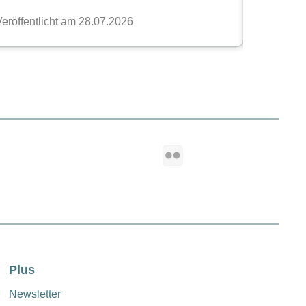
geuse, mais plutôt comme un discret solutionneur de
ands téléobjectifs, pare-soleil parfaitement ajustés,
au point fonctionnelles pour zooms RF veillent à ce
si, tu peux te concentrer sur ce qui compte vraiment :
u’on ne saisit qu’une seule fois.
Plus
Newsletter