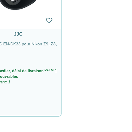
JJC
JC EN-DK33 pour Nikon Z9, Z8,
(DE)
pédier, délai de livraison
** 1
 ouvrables
tant: 1
ier :