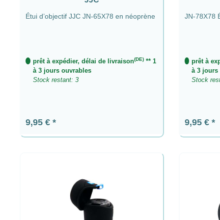
Étui d’objectif JJC JN-65X78 en néoprène
JN-78X78 É
(DE)
prêt à expédier, délai de livraison
** 1
prêt à ex
à 3 jours ouvrables
à 3 jours
Stock restant: 3
Stock res
Prix régulier :
Prix régul
9,95 €
9,95 €