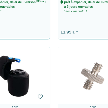
(DE)
pédier, délai de livraison
** 1
prêt à expédier, délai de livr
veulent pas traiter leur équipement comme un objet de grande
 ouvrables
à 3 jours ouvrables
 1
Stock restant: 3
ier :
Prix régulier :
11,95 €
JJC
JJC