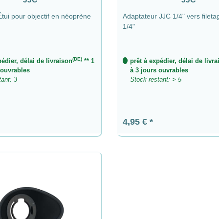
tui pour objectif en néoprène
Adaptateur JJC 1/4" vers filet
1/4"
(DE)
pédier, délai de livraison
** 1
prêt à expédier, délai de livr
 ouvrables
à 3 jours ouvrables
tant: 3
Stock restant: > 5
ier :
Prix régulier :
4,95 €