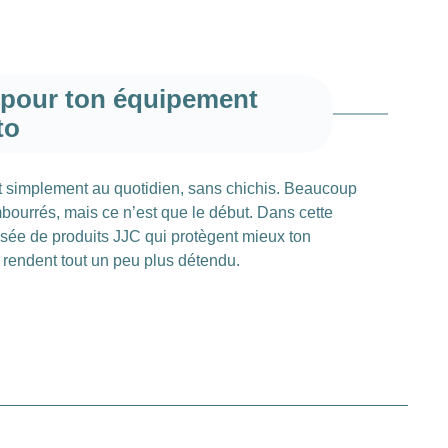
 pour ton équipement
to
nt simplement au quotidien, sans chichis. Beaucoup
mbourrés, mais ce n’est que le début. Dans cette
sée de produits JJC qui protègent mieux ton
, rendent tout un peu plus détendu.
rembourrés de JJC
ourrés de JJC s’adressent à tous ceux qui ne veulent
dos. Le rembourrage intérieur doux épouse littéralement
 protection contre les chocs et les rayures. Une sorte