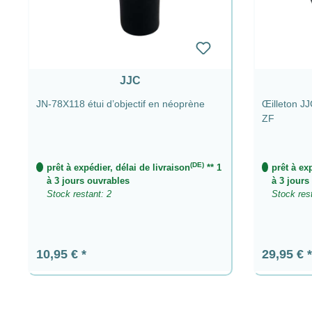
JJC
JN-78X118 étui d’objectif en néoprène
Œilleton J
ZF
(DE)
prêt à expédier, délai de livraison
** 1
prêt à ex
à 3 jours ouvrables
à 3 jours
Stock restant: 2
Stock res
Prix régulier :
Prix régul
10,95 €
29,95 €