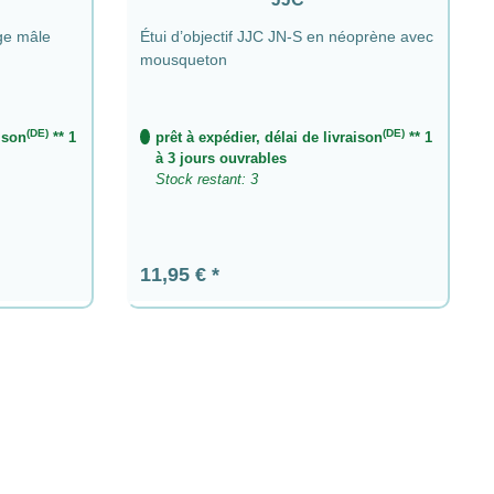
age mâle
Étui d’objectif JJC JN-S en néoprène avec
mousqueton
(DE)
(DE)
aison
** 1
prêt à expédier, délai de livraison
** 1
à 3 jours ouvrables
Stock restant: 3
Prix régulier :
11,95 €