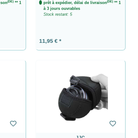
(DE)
(DE)
aison
** 1
prêt à expédier, délai de livraison
** 1
 fragilité.
à 3 jours ouvrables
Stock restant: 5
Prix régulier :
11,95 €
JJC