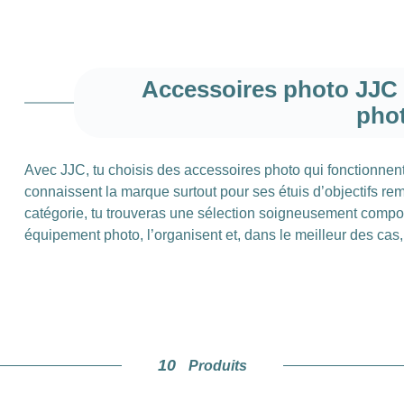
Accessoires photo JJC
pho
Avec JJC, tu choisis des accessoires photo qui fonctionne
connaissent la marque surtout pour ses étuis d’objectifs re
catégorie, tu trouveras une sélection soigneusement compo
équipement photo, l’organisent et, dans le meilleur des cas
Étuis d’objectifs 
Commençons par les classiques. Les étuis d’objectifs remb
10
Produits
pas simplement jeter leurs objectifs en vrac dans le sac à 
le verre, tandis qu’un matériau extérieur robuste assure une