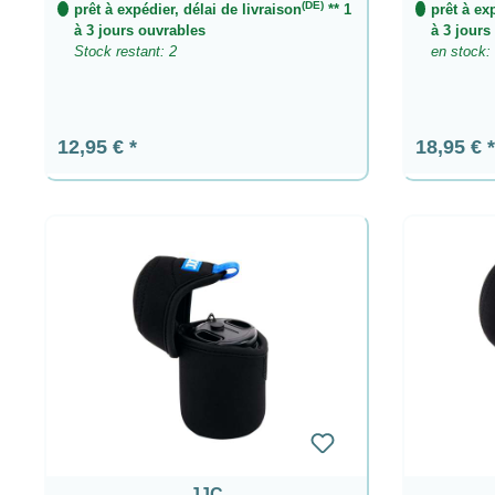
(DE)
prêt à expédier, délai de livraison
** 1
prêt à ex
à 3 jours ouvrables
à 3 jours
Stock restant: 2
en stock:
Prix régulier :
Prix régul
12,95 €
18,95 €
JJC