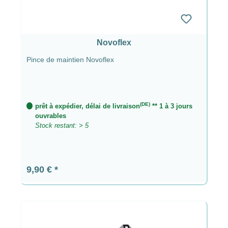
Novoflex
Pince de maintien Novoflex
(DE)
prêt à expédier, délai de livraison
** 1 à 3 jours
ouvrables
Stock restant: > 5
Prix régulier :
9,90 €