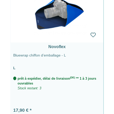
Novoflex
Bluewrap chiffon d’emballage - L
L
(DE)
prêt à expédier, délai de livraison
** 1 à 3 jours
ouvrables
Stock restant: 3
Prix régulier :
17,90 €