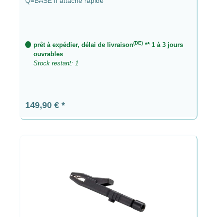
Q=BASE II attache rapide
(DE)
prêt à expédier, délai de livraison
** 1 à 3 jours
ouvrables
Stock restant: 1
Prix régulier :
149,90 €