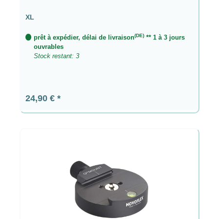
XL
(DE)
prêt à expédier, délai de livraison
** 1 à 3 jours
ouvrables
Stock restant: 3
Prix régulier :
24,90 €