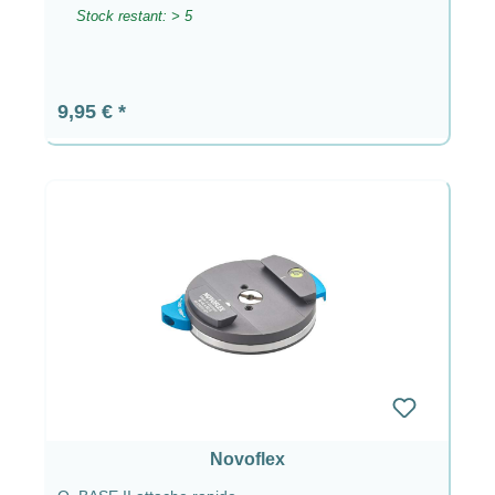
Stock restant: > 5
Prix régulier :
9,95 €
Novoflex