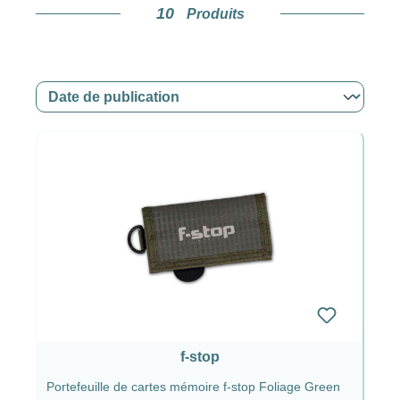
10
Produits
Design, protection et confort au
centre de l’attention
Que ce soit lors de treks exigeants, d’expéditions
ou au quotidien en milieu urbain, les produits F-
Stop sont conçus pour ranger le matériel photo
en toute sécurité tout en restant agréables à
porter. La fonctionnalité et le style sont ainsi
combinés de manière optimale.
f-stop
Portefeuille de cartes mémoire f-stop Foliage Green