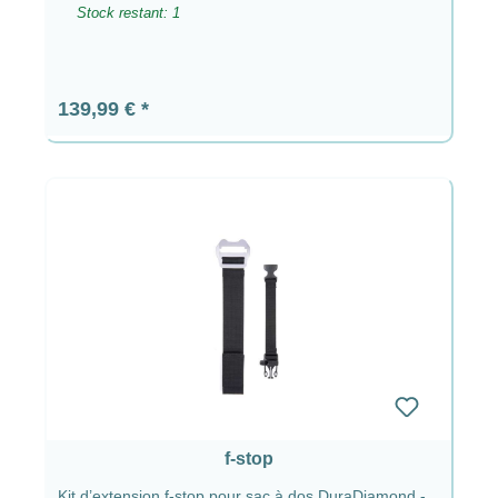
Stock restant: 1
Prix régulier :
139,99 €
f-stop
Kit d’extension f-stop pour sac à dos DuraDiamond -