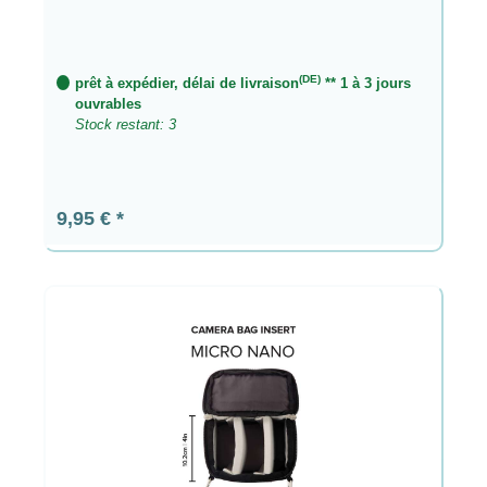
(DE)
prêt à expédier, délai de livraison
** 1 à 3 jours
ouvrables
Stock restant: 3
Prix régulier :
9,95 €