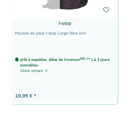
f-stop
Housse de pluie f-stop Large Nine Iron
(DE)
prêt à expédier, délai de livraison
** 1 à 3 jours
ouvrables
Stock restant: 3
Prix régulier :
19,95 €