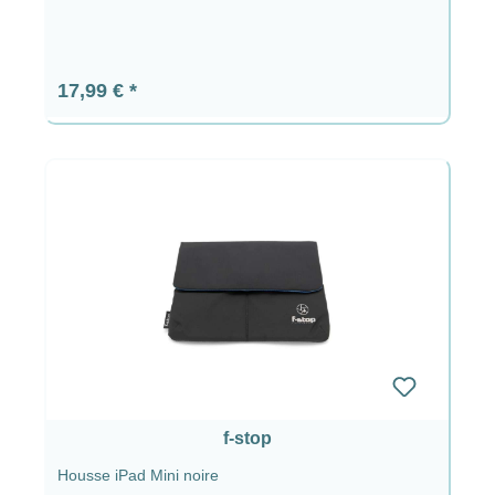
Prix régulier :
17,99 €
f-stop
Housse iPad Mini noire