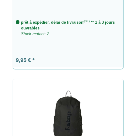
(DE)
prêt à expédier, délai de livraison
** 1 à 3 jours
ouvrables
Stock restant: 2
Prix régulier :
9,95 €