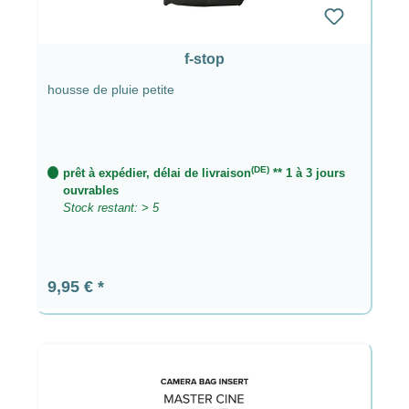
f-stop
housse de pluie petite
(DE)
prêt à expédier, délai de livraison
** 1 à 3 jours
ouvrables
Stock restant: > 5
Prix régulier :
9,95 €