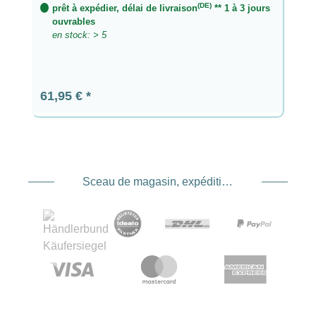
(DE)
prêt à expédier, délai de livraison
** 1 à 3 jours
ouvrables
en stock: > 5
Prix régulier :
61,95 €
Sceau de magasin, expédition et expédition. Prestataire de services de paiement