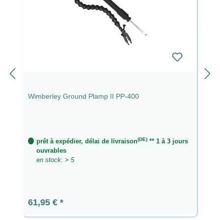
Wimberley Ground Plamp II PP-400
(DE)
prêt à expédier, délai de livraison
** 1 à 3 jours
ouvrables
en stock: > 5
Prix régulier :
61,95 €