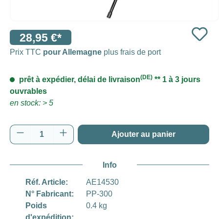
28,95 €*
Prix TTC
pour Allemagne
plus frais de port
(DE)
prêt à expédier, délai de livraison
** 1 à 3 jours
ouvrables
en stock: > 5
Quantité de produit : Entrez la quantité souh
Ajouter au panier
Info
Réf. Article:
AE14530
N° Fabricant:
PP-300
Poids
0.4 kg
d'expédition: