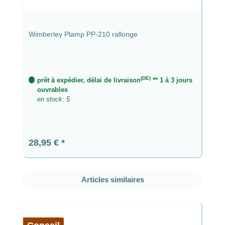
Wimberley Plamp PP-210 rallonge
(DE)
prêt à expédier, délai de livraison
** 1 à 3 jours
ouvrables
en stock: 5
Prix régulier :
28,95 €
Ignorer la galerie de produits
Articles similaires