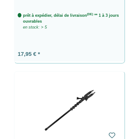
(DE)
prêt à expédier, délai de livraison
** 1 à 3 jours
ouvrables
en stock: > 5
Prix régulier :
17,95 €