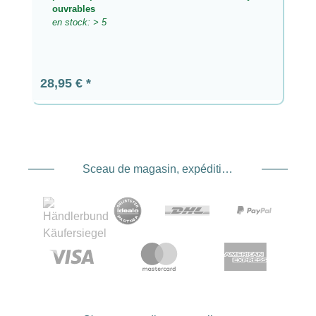
ouvrables
en stock: > 5
Prix régulier :
28,95 €
Sceau de magasin, expédition et expédition. Prestataire de services de paiement