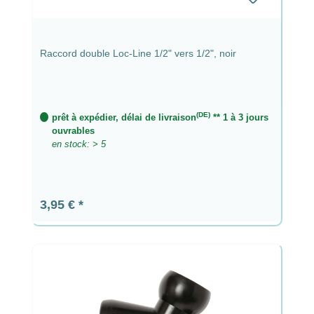
Raccord double Loc-Line 1/2" vers 1/2", noir
(DE)
prêt à expédier, délai de livraison
** 1 à 3 jours
ouvrables
en stock: > 5
Prix régulier :
3,95 €