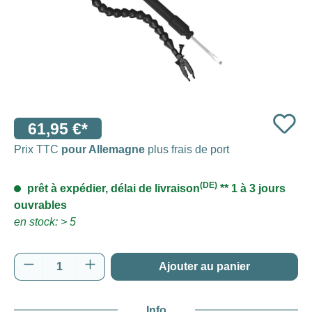
61,95 €*
Prix TTC
pour Allemagne
plus frais de port
(DE)
prêt à expédier, délai de livraison
** 1 à 3 jours
ouvrables
en stock: > 5
Quantité de produit : Entrez la quantité souh
Ajouter au panier
Info