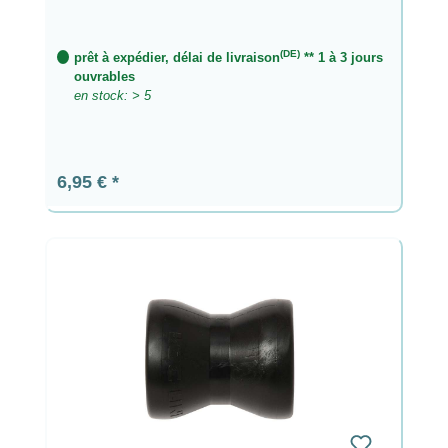
(DE)
prêt à expédier, délai de livraison
** 1 à 3 jours
ouvrables
en stock: > 5
Prix régulier :
6,95 €