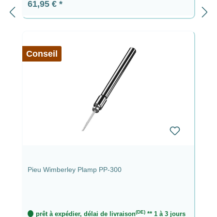
Prix régulier :
61,95 €
Conseil
Pieu Wimberley Plamp PP-300
(DE)
prêt à expédier, délai de livraison
** 1 à 3 jours