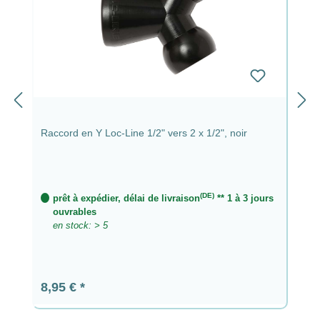
Raccord en Y Loc-Line 1/2" vers 2 x 1/2", noir
(DE)
prêt à expédier, délai de livraison
** 1 à 3 jours
ouvrables
en stock: > 5
Prix régulier :
8,95 €