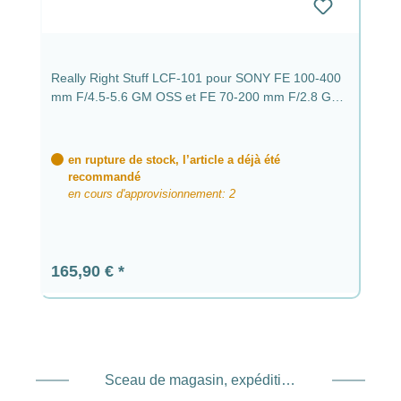
Really Right Stuff LCF-101 pour SONY FE 100-400
mm F/4.5-5.6 GM OSS et FE 70-200 mm F/2.8 GM
OSS et 300
en rupture de stock, l’article a déjà été
recommandé
en cours d'approvisionnement: 2
Prix régulier :
165,90 €
Sceau de magasin, expédition et expédition. Prestataire de services de paiement