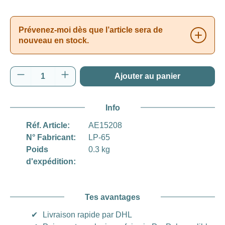
Prévenez-moi dès que l’article sera de
nouveau en stock.
Quantité de produit : Entrez la quantité souh
Ajouter au panier
Info
Réf. Article:
AE15208
N° Fabricant:
LP-65
Poids
0.3 kg
d'expédition:
Tes avantages
✔
Livraison rapide par DHL