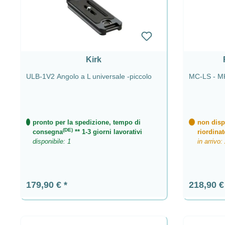
Kirk
ULB-1V2 Angolo a L universale -piccolo
MC-LS - MK2
pronto per la spedizione, tempo di
non dispo
(DE)
consegna
** 1-3 giorni lavorativi
riordinat
disponibile: 1
in arrivo:
Prezzo normale:
Prezzo n
179,90 €
218,90 