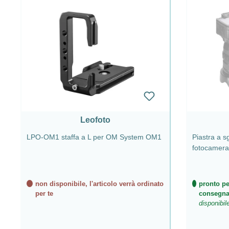
Leofoto
LPO-OM1 staffa a L per OM System OM1
Piastra a s
fotocamera
QD
non disponibile, l'articolo verrà ordinato
pronto pe
per te
consegn
disponibil