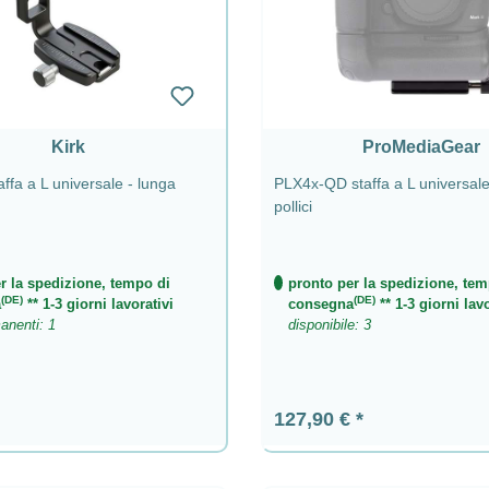
Kirk
ProMediaGear
fa a L universale - lunga
PLX4x-QD staffa a L universale
pollici
r la spedizione, tempo di
pronto per la spedizione, tem
(DE)
(DE)
a
** 1-3 giorni lavorativi
consegna
** 1-3 giorni lavo
anenti: 1
disponibile: 3
ormale:
Prezzo normale:
127,90 €