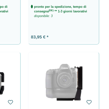
po di
pronto per la spedizione, tempo di
(DE)
rativi
consegna
** 1-3 giorni lavorativi
disponibile: 3
Prezzo normale:
83,95 €