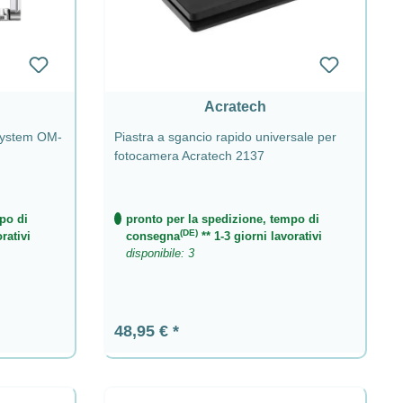
Acratech
System OM-
Piastra a sgancio rapido universale per
fotocamera Acratech 2137
po di
pronto per la spedizione, tempo di
(DE)
rativi
consegna
** 1-3 giorni lavorativi
disponibile: 3
Prezzo normale:
48,95 €