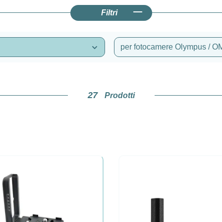
Filtri
per fotocamere Olympus /
27
Prodotti