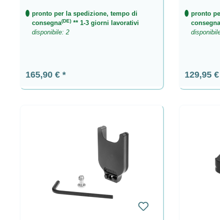
pronto per la spedizione, tempo di
pronto pe
(DE)
consegna
** 1-3 giorni lavorativi
consegn
disponibile: 2
disponibil
Prezzo normale:
Prezzo n
165,90 €
129,95 