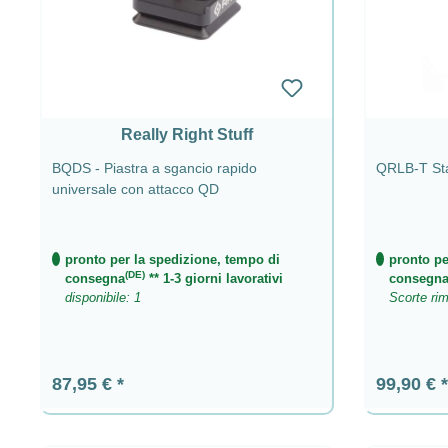
Really Right Stuff
BQDS - Piastra a sgancio rapido
QRLB-T Staf
universale con attacco QD
pronto per la spedizione, tempo di
pronto pe
(DE)
consegna
** 1-3 giorni lavorativi
consegn
disponibile: 1
Scorte rim
Prezzo normale:
Prezzo n
87,95 €
99,90 €