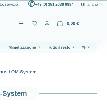
✆
to, servizio
+49 (0) 381 2038 9994
Italiano
0,00 €
Il carrello contiene 0 articoli
Mimetizzazione
Tutto il resto
%
mpus / OM-System
M-System