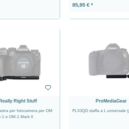
Prezzo normale:
85,95 €
ormale:
Really Right Stuff
ProMediaGear
stra per fotocamera per OM
PLX3QD staffa a L universale (
1 e OM-1 Mark II