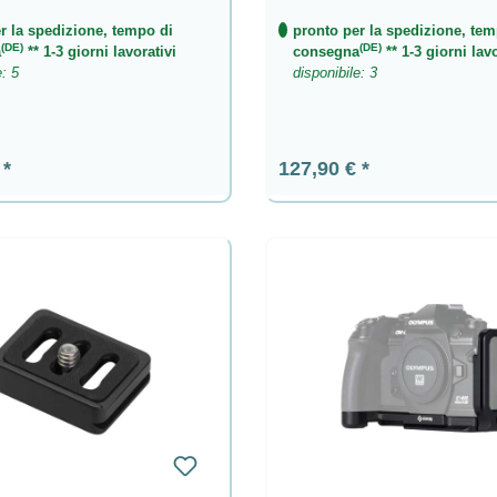
r la spedizione, tempo di
pronto per la spedizione, tem
(DE)
(DE)
a
** 1-3 giorni lavorativi
consegna
** 1-3 giorni lavo
e: 5
disponibile: 3
ormale:
Prezzo normale:
€
127,90 €