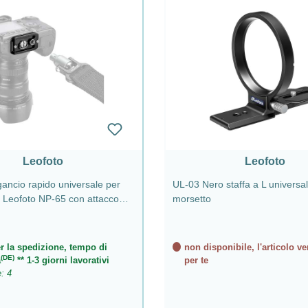
Leofoto
Leofoto
gancio rapido universale per
UL-03 Nero staffa a L universal
 Leofoto NP-65 con attacco
morsetto
r la spedizione, tempo di
non disponibile, l'articolo ve
(DE)
a
** 1-3 giorni lavorativi
per te
e: 4