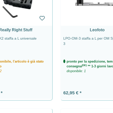
Really Right Stuff
Leofoto
 staffa a L universale
LPO-OM-3 staffa a L per OM 
3
nibile, l'articolo è già stato
pronto per la spedizione, tem
(DE)
o
consegna
** 1-3 giorni lavo
 2
disponibile: 1
ormale:
Prezzo normale:
€
62,95 €