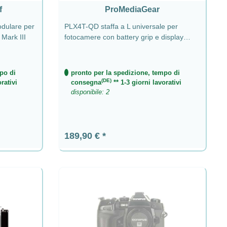
f
ProMediaGear
odulare per
PLX4T-QD staffa a L universale per
Mark III
fotocamere con battery grip e display
orientabile
po di
pronto per la spedizione, tempo di
(DE)
rativi
consegna
** 1-3 giorni lavorativi
disponibile: 2
Prezzo normale:
189,90 €