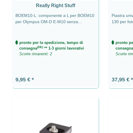
Really Right Stuff
BOEM10-L: componente a L per BOEM10
Piastra uni
per Olympus OM-D E-M10 senza
130 per fo
impugnatura batteria
pronto per la spedizione, tempo di
pronto pe
(DE)
consegna
** 1-3 giorni lavorativi
consegn
Scorte rimanenti: 2
Scorte rim
Prezzo normale:
Prezzo n
9,95 €
37,95 €