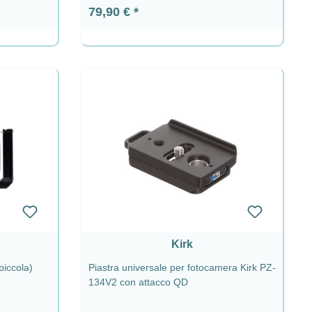
Prezzo normale:
79,90 €
Kirk
piccola)
Piastra universale per fotocamera Kirk PZ-
134V2 con attacco QD