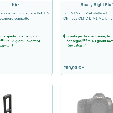
Kirk
Really Right Stuf
versale per fotocamera Kirk PZ-
BOEM1MkII L-Set staffa a L m
tocamere compatte
Olympus OM-D E-M1 Mark II e 
r la spedizione, tempo di
pronto per la spedizione, tem
(DE)
(DE)
a
** 1-3 giorni lavorativi
consegna
** 1-3 giorni lavo
anenti: 4
disponibile: 1
ormale:
Prezzo normale:
299,90 €