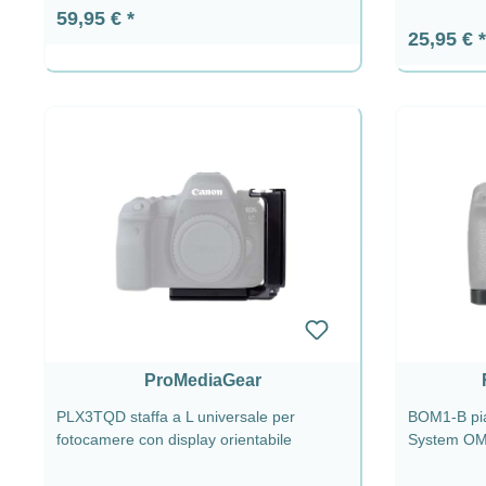
Prezzo normale:
59,95 €
Prezzo n
25,95 €
ProMediaGear
PLX3TQD staffa a L universale per
BOM1-B pia
fotocamere con display orientabile
System OM-