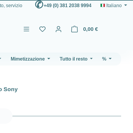
✆
to, servizio
+49 (0) 381 2038 9994
Italiano
0,00 €
Il carrello contiene 0 articoli
Mimetizzazione
Tutto il resto
%
vo Sony