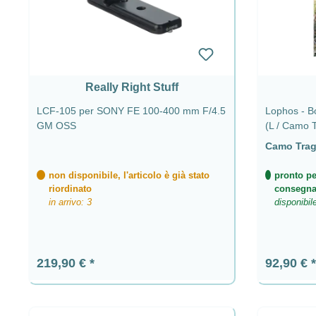
Really Right Stuff
LCF-105 per SONY FE 100-400 mm F/4.5
Lophos - Bo
GM OSS
(L / Camo 
Camo Trag
non disponibile, l'articolo è già stato
pronto pe
riordinato
consegn
in arrivo: 3
disponibil
Prezzo normale:
Prezzo n
219,90 €
92,90 €