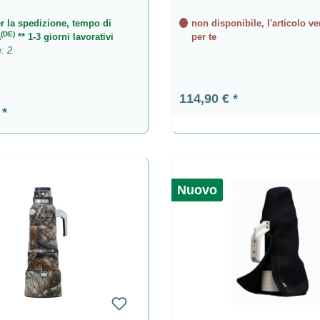
r la spedizione, tempo di
non disponibile, l'articolo ve
(DE)
a
** 1-3 giorni lavorativi
per te
e: 2
Prezzo normale:
114,90 €
ormale:
€
Nuovo