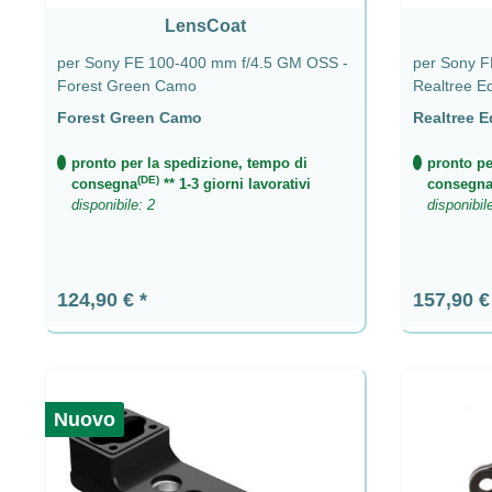
LensCoat
per Sony FE 100-400 mm f/4.5 GM OSS -
per Sony F
Forest Green Camo
Realtree E
Forest Green Camo
Realtree 
pronto per la spedizione, tempo di
pronto pe
(DE)
consegna
** 1-3 giorni lavorativi
consegn
disponibile: 2
disponibil
Prezzo normale:
Prezzo n
124,90 €
157,90 
Nuovo