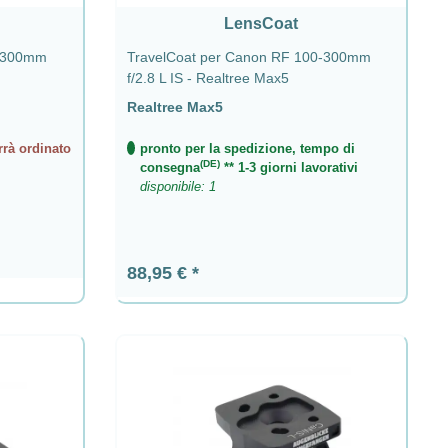
LensCoat
0-300mm
TravelCoat per Canon RF 100-300mm
f/2.8 L IS - Realtree Max5
Realtree Max5
rrà ordinato
pronto per la spedizione, tempo di
(DE)
consegna
** 1-3 giorni lavorativi
disponibile: 1
Prezzo normale:
88,95 €