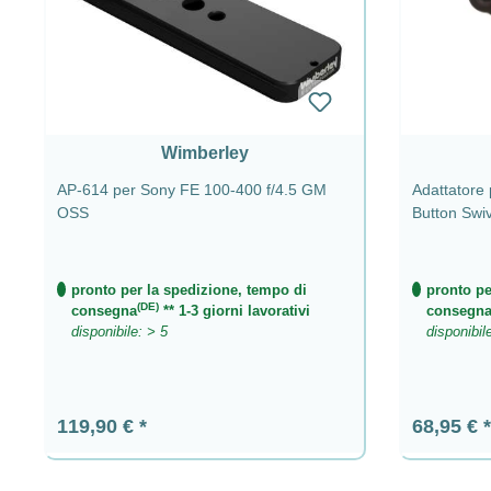
Wimberley
AP-614 per Sony FE 100-400 f/4.5 GM
Adattatore
OSS
Button Swi
pronto per la spedizione, tempo di
pronto pe
(DE)
consegna
** 1-3 giorni lavorativi
consegn
disponibile: > 5
disponibil
Prezzo normale:
Prezzo n
119,90 €
68,95 €