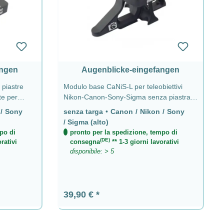
angen
Augenblicke-eingefangen
 piastre
Modulo base CaNiS-L per teleobiettivi
e per
Nikon-Canon-Sony-Sigma senza piastra -
ony & Sigma
CaNiS-L (alto)
 / Sony
senza targa
•
Canon / Nikon / Sony
)
/ Sigma (alto)
po di
pronto per la spedizione, tempo di
(DE)
rativi
consegna
** 1-3 giorni lavorativi
disponibile: > 5
Prezzo normale:
39,90 €