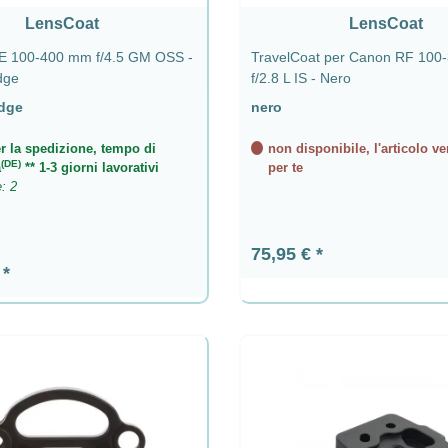
LensCoat
LensCoat
E 100-400 mm f/4.5 GM OSS -
TravelCoat per Canon RF 10
dge
f/2.8 L IS - Nero
Edge
nero
r la spedizione, tempo di
non disponibile, l'articolo ve
(DE)
a
** 1-3 giorni lavorativi
per te
e: 2
Prezzo normale:
75,95 €
ormale:
€