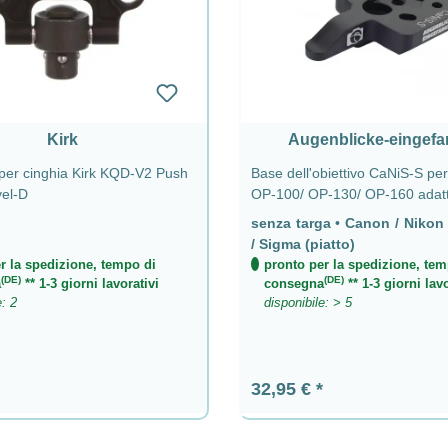
Kirk
Augenblicke-eingef
 per cinghia Kirk KQD-V2 Push
Base dell'obiettivo CaNiS-S per
vel-D
OP-100/ OP-130/ OP-160 adatt
obiettivi tele Nikon, Canon, S
senza targa
•
Canon / Nikon
senza piastra - CaNiS-S (piatto
/ Sigma (piatto)
r la spedizione, tempo di
pronto per la spedizione, tem
(DE)
(DE)
a
** 1-3 giorni lavorativi
consegna
** 1-3 giorni lavo
e: 2
disponibile: > 5
ormale:
Prezzo normale:
32,95 €