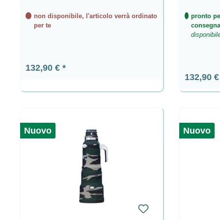
non disponibile, l'articolo verrà ordinato
pronto pe
per te
consegn
disponibil
Prezzo normale:
132,90 €
Prezzo n
132,90 
Nuovo
Nuovo