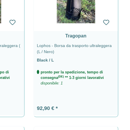
Tragopan
traleggera (
Lophos - Borsa da trasporto ultraleggera
(L / Nero)
Black / L
po di
pronto per la spedizione, tempo di
(DE)
rativi
consegna
** 1-3 giorni lavorativi
disponibile: 1
Prezzo normale:
92,90 €