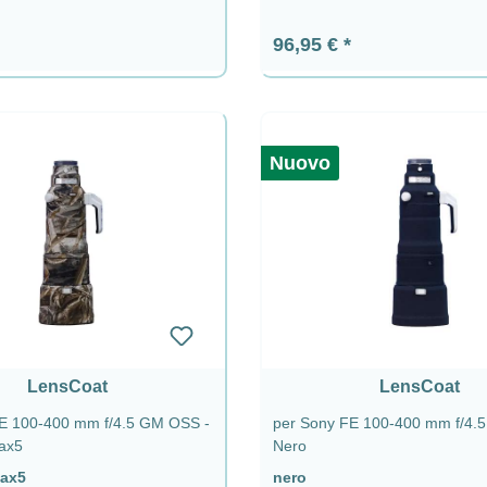
ormale:
Prezzo normale:
96,95 €
Nuovo
LensCoat
LensCoat
E 100-400 mm f/4.5 GM OSS -
per Sony FE 100-400 mm f/4.
ax5
Nero
Max5
nero