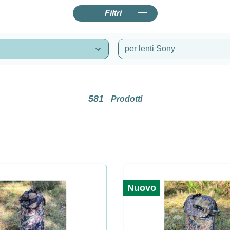
Filtri
per lenti Sony
581
Prodotti
Nuovo