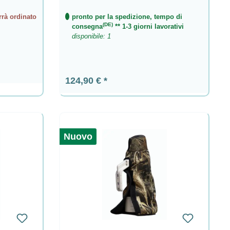
rrà ordinato
pronto per la spedizione, tempo di
(DE)
consegna
** 1-3 giorni lavorativi
disponibile: 1
Prezzo normale:
124,90 €
Nuovo