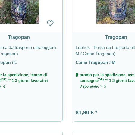
Tragopan
Tragopan
rsa da trasporto ultraleggera
Lophos - Borsa da trasporto ul
Tragopan)
M / Camo Tragopan)
opan / L
Camo Tragopan / M
r la spedizione, tempo di
pronto per la spedizione, tem
(DE)
(DE)
a
** 1-3 giorni lavorativi
consegna
** 1-3 giorni lavo
e: 4
disponibile: > 5
ormale:
Prezzo normale:
81,90 €