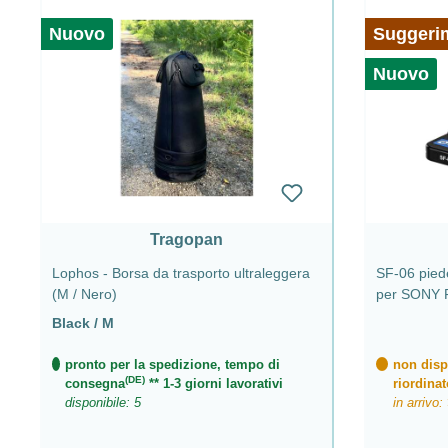
Nuovo
Suggeri
Nuovo
Tragopan
Lophos - Borsa da trasporto ultraleggera
SF-06 pied
(M / Nero)
per SONY 
Black / M
pronto per la spedizione, tempo di
non dispo
(DE)
consegna
** 1-3 giorni lavorativi
riordinat
disponibile: 5
in arrivo: