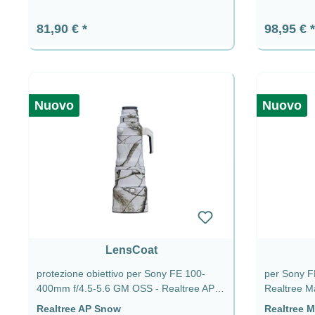
Prezzo normale:
Prezzo n
81,90 €
98,95 €
Nuovo
Nuovo
LensCoat
protezione obiettivo per Sony FE 100-
per Sony F
400mm f/4.5-5.6 GM OSS - Realtree AP
Realtree M
Snow
Realtree AP Snow
Realtree 