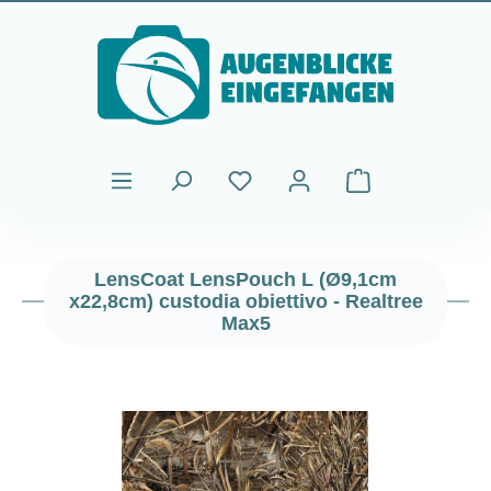
Passa al contenuto principale
Il carrello contiene
LensCoat LensPouch L (Ø9,1cm
x22,8cm) custodia obiettivo - Realtree
Max5