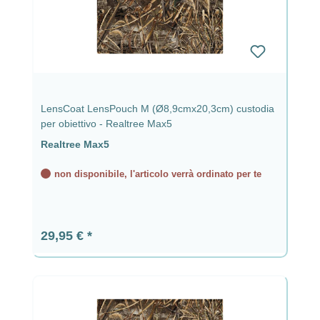
LensCoat LensPouch M (Ø8,9cmx20,3cm) custodia
per obiettivo - Realtree Max5
Realtree Max5
non disponibile, l'articolo verrà ordinato per te
Prezzo normale:
29,95 €