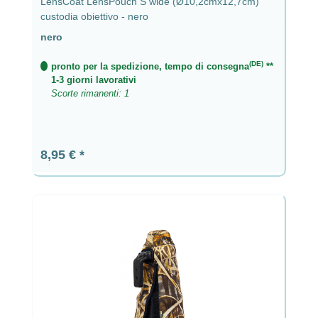
LensCoat LensPouch S wide (Ø10,2cmx12,7cm)
custodia obiettivo - nero
nero
(DE)
pronto per la spedizione, tempo di consegna
**
1-3 giorni lavorativi
Scorte rimanenti: 1
Prezzo normale:
8,95 €