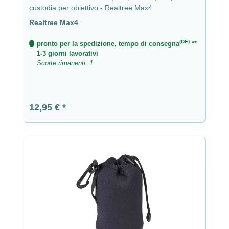
custodia per obiettivo - Realtree Max4
Realtree Max4
(DE)
pronto per la spedizione, tempo di consegna
**
1-3 giorni lavorativi
Scorte rimanenti: 1
Prezzo normale:
12,95 €