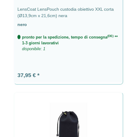
LensCoat LensPouch custodia obiettivo XXL corta
(Ø13,9cm x 21,6cm) nera
nero
(DE)
pronto per la spedizione, tempo di consegna
**
1-3 giorni lavorativi
disponibile: 1
Prezzo normale:
37,95 €