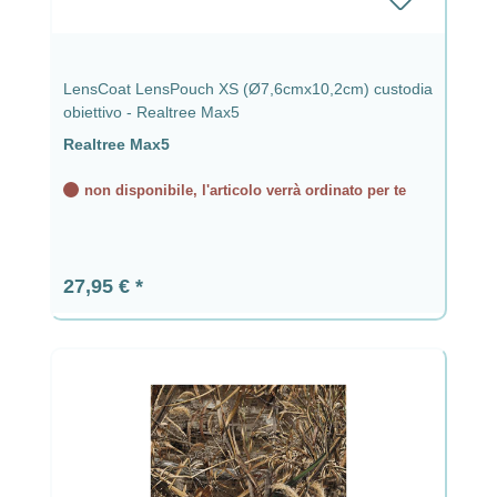
LensCoat LensPouch XS (Ø7,6cmx10,2cm) custodia
obiettivo - Realtree Max5
Realtree Max5
non disponibile, l'articolo verrà ordinato per te
Prezzo normale:
27,95 €