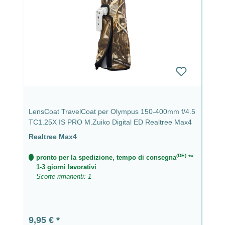
LensCoat TravelCoat per Olympus 150-400mm f/4.5
TC1.25X IS PRO M.Zuiko Digital ED Realtree Max4
Realtree Max4
(DE)
pronto per la spedizione, tempo di consegna
**
1-3 giorni lavorativi
Scorte rimanenti: 1
Prezzo normale:
9,95 €