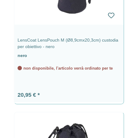
LensCoat LensPouch M (Ø8,9cmx20,3cm) custodia
per obiettivo - nero
nero
non disponibile, l'articolo verrà ordinato per te
Prezzo normale:
20,95 €