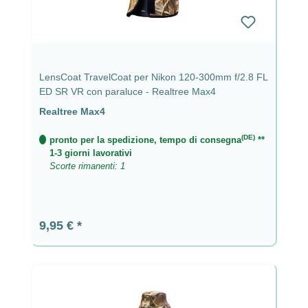
LensCoat TravelCoat per Nikon 120-300mm f/2.8 FL
ED SR VR con paraluce - Realtree Max4
Realtree Max4
(DE)
pronto per la spedizione, tempo di consegna
**
1-3 giorni lavorativi
Scorte rimanenti: 1
Prezzo normale:
9,95 €