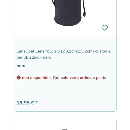
LensCoat LensPouch S (Ø8,1cmx15,2cm) custodia
per obiettivo - nero
nero
non disponibile, l'articolo verrà ordinato per te
Prezzo normale:
18,95 €