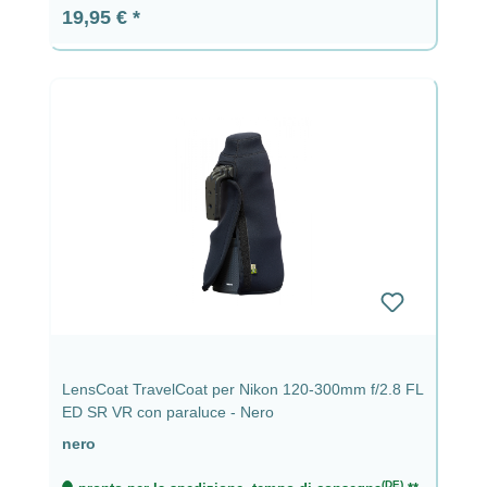
Prezzo normale:
19,95 €
LensCoat TravelCoat per Nikon 120-300mm f/2.8 FL
ED SR VR con paraluce - Nero
nero
(DE)