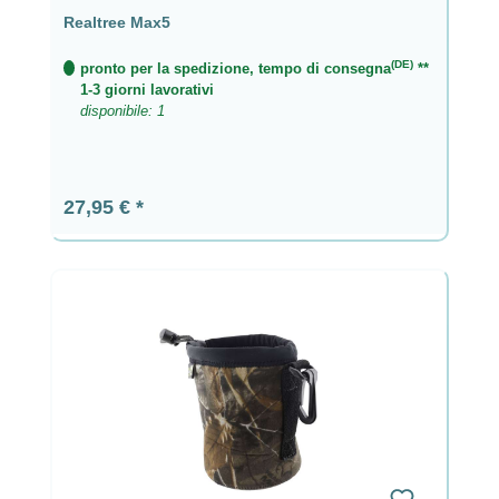
Realtree Max5
(DE)
pronto per la spedizione, tempo di consegna
**
1-3 giorni lavorativi
disponibile: 1
Prezzo normale:
27,95 €