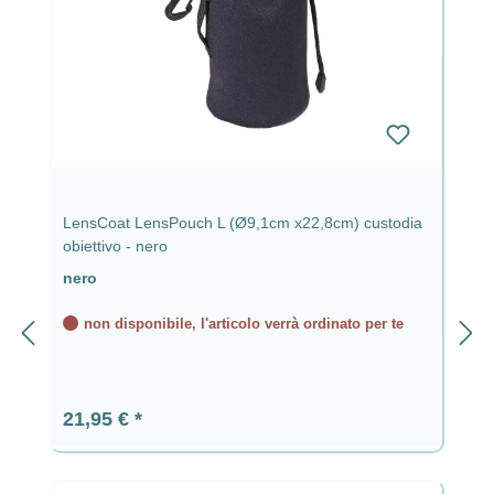
LensCoat LensPouch L (Ø9,1cm x22,8cm) custodia
obiettivo - nero
nero
non disponibile, l'articolo verrà ordinato per te
Prezzo normale:
21,95 €