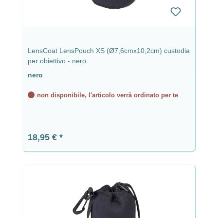
LensCoat LensPouch XS (Ø7,6cmx10,2cm) custodia
per obiettivo - nero
nero
non disponibile, l'articolo verrà ordinato per te
Prezzo normale:
18,95 €