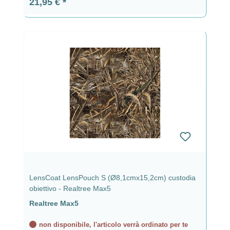
Prezzo normale:
21,95 €
LensCoat LensPouch S (Ø8,1cmx15,2cm) custodia
obiettivo - Realtree Max5
Realtree Max5
non disponibile, l'articolo verrà ordinato per te