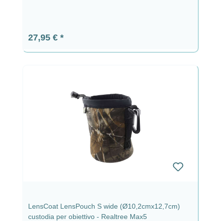
Prezzo normale:
27,95 €
LensCoat LensPouch S wide (Ø10,2cmx12,7cm)
custodia per obiettivo - Realtree Max5