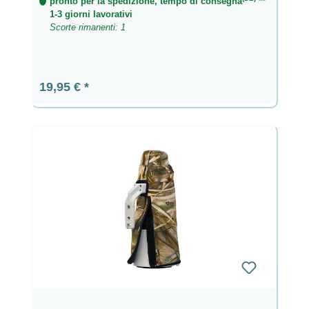
pronto per la spedizione, tempo di consegna
**
1-3 giorni lavorativi
Scorte rimanenti: 1
Prezzo normale:
19,95 €