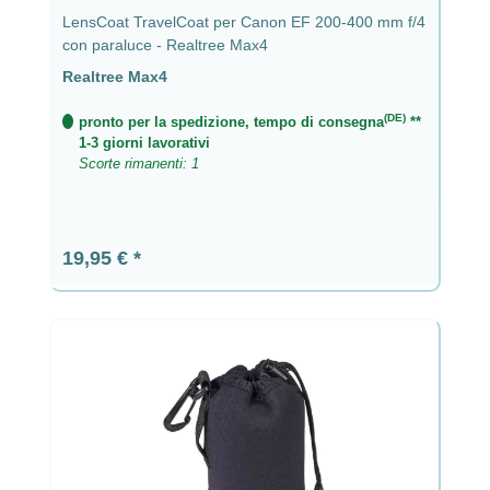
LensCoat TravelCoat per Canon EF 200-400 mm f/4
con paraluce - Realtree Max4
Realtree Max4
(DE)
pronto per la spedizione, tempo di consegna
**
1-3 giorni lavorativi
Scorte rimanenti: 1
Prezzo normale:
19,95 €