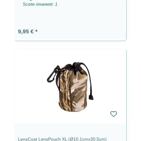
Scorte rimanenti: 1
Prezzo normale:
9,95 €
LensCoat LensPouch XL (Ø10,1cmx30,5cm)