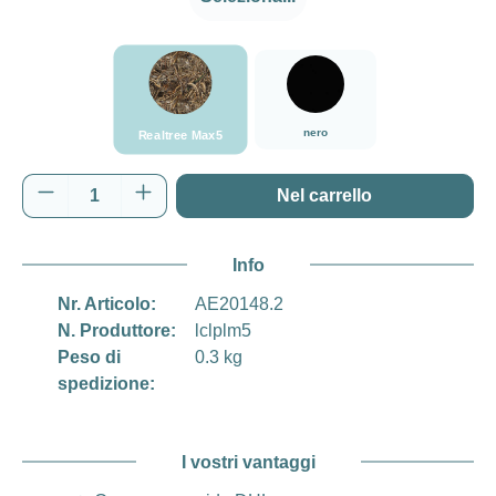
###Realtree Max5###LensCoat
nero
nero
Realtree Max5
Quantità del prodotto: inserisci la quantità d
Nel carrello
Info
Nr. Articolo:
AE20148.2
N. Produttore:
lclplm5
Peso di
0.3 kg
spedizione:
I vostri vantaggi