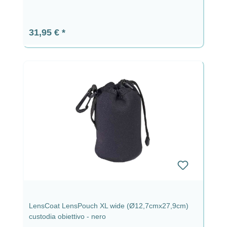
Prezzo normale:
31,95 €
LensCoat LensPouch XL wide (Ø12,7cmx27,9cm)
custodia obiettivo - nero