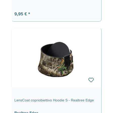
Prezzo normale:
9,95 €
LensCoat copriobiettivo Hoodie S - Realtree Edge
Realtree Edge