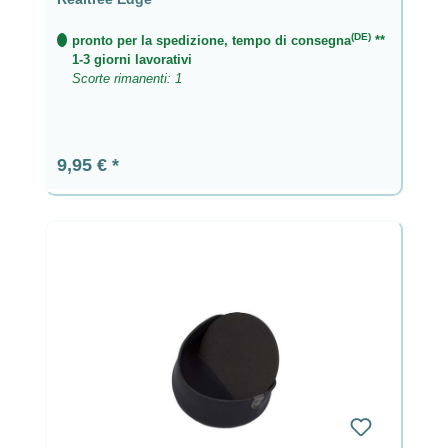
(DE)
pronto per la spedizione, tempo di consegna
**
1-3 giorni lavorativi
Scorte rimanenti: 1
Prezzo normale:
9,95 €