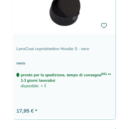
LensCoat copriobiettivo Hoodie S - nero
nero
(DE)
pronto per la spedizione, tempo di consegna
**
1-3 giorni lavorativi
disponibile: > 5
Prezzo normale:
17,95 €