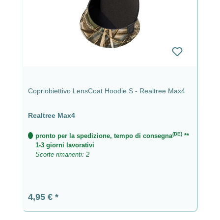
Copriobiettivo LensCoat Hoodie S - Realtree Max4
Realtree Max4
(DE)
pronto per la spedizione, tempo di consegna
**
1-3 giorni lavorativi
Scorte rimanenti: 2
Prezzo normale:
4,95 €