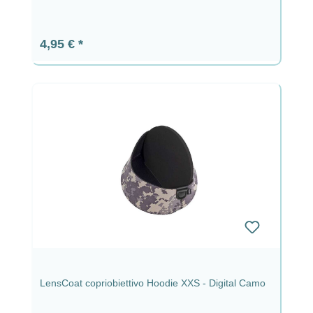
Prezzo normale:
4,95 €
LensCoat copriobiettivo Hoodie XXS - Digital Camo