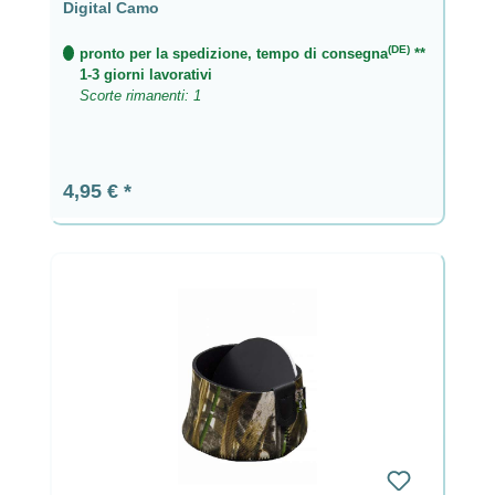
Digital Camo
(DE)
pronto per la spedizione, tempo di consegna
**
1-3 giorni lavorativi
Scorte rimanenti: 1
Prezzo normale:
4,95 €