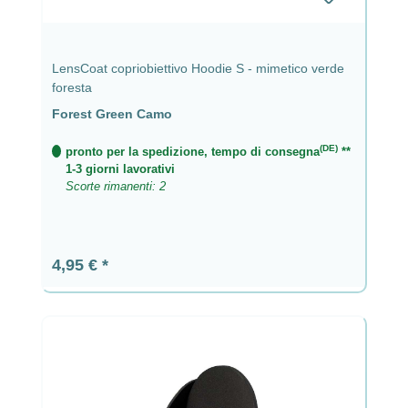
LensCoat copriobiettivo Hoodie S - mimetico verde
foresta
Forest Green Camo
(DE)
pronto per la spedizione, tempo di consegna
**
1-3 giorni lavorativi
Scorte rimanenti: 2
Prezzo normale:
4,95 €