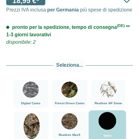
18,95 €*
Prezzi IVA inclusa
per Germania
più spese di spedizione
(DE)
pronto per la spedizione, tempo di consegna
**
1-3 giorni lavorativi
disponibile: 2
Seleziona...
###Digital Camo###LensCoat
###Forest Green Camo###LensCoat
###Realtree AP Sn
Digital Camo
Forest Green Camo
Realtree AP Snow
nero
###Realtree Edge###LensCoat
###Realtree Max5###LensCoat
Realtree Max5
nero