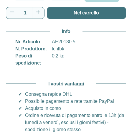
Realtree Edge
Quantità del prodotto: inserisci la quantità d
Nel carrello
Info
Nr. Articolo:
AE20130.5
N. Produttore:
lchlbk
Peso di
0.2 kg
spedizione:
I vostri vantaggi
✔
Consegna rapida DHL
✔
Possibile pagamento a rate tramite PayPal
✔
Acquisto in conto
✔
Ordine e ricevuta di pagamento entro le 13h (da
lunedì a venerdì, esclusi i giorni festivi) -
spedizione il giorno stesso