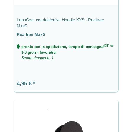
LensCoat copriobiettivo Hoodie XXS - Realtree
Max5
Realtree Max5
(DE)
pronto per la spedizione, tempo di consegna
**
1-3 giorni lavorativi
Scorte rimanenti: 1
Prezzo normale:
4,95 €