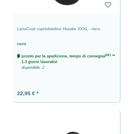
LensCoat copriobiettivo Hoodie XXXL - nero
nero
(DE)
pronto per la spedizione, tempo di consegna
**
1-3 giorni lavorativi
disponibile: 2
Prezzo normale:
22,95 €