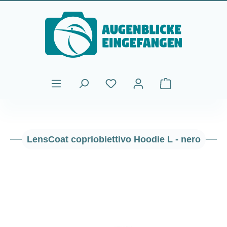
Passa al contenuto principale
Il carrello contiene
LensCoat copriobiettivo Hoodie L - nero