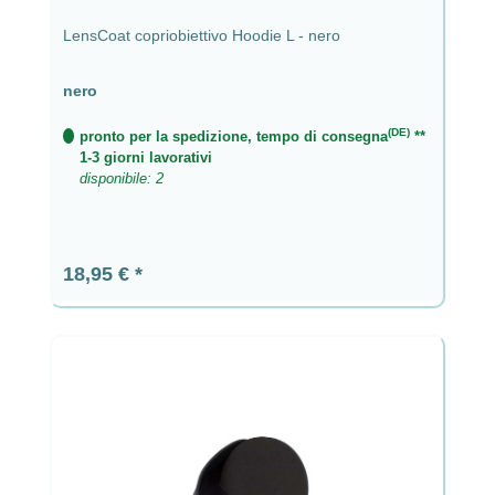
LensCoat copriobiettivo Hoodie L - nero
nero
(DE)
pronto per la spedizione, tempo di consegna
**
1-3 giorni lavorativi
disponibile: 2
Prezzo normale:
18,95 €