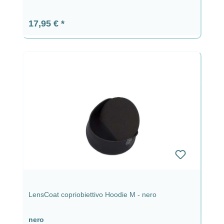
Prezzo normale:
17,95 €
LensCoat copriobiettivo Hoodie M - nero
nero