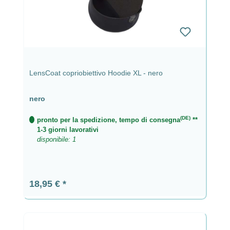
LensCoat copriobiettivo Hoodie XL - nero
nero
(DE)
pronto per la spedizione, tempo di consegna
**
1-3 giorni lavorativi
disponibile: 1
Prezzo normale:
18,95 €