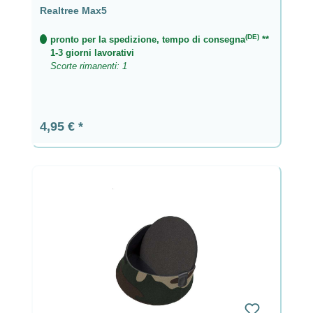
Realtree Max5
(DE)
pronto per la spedizione, tempo di consegna
**
1-3 giorni lavorativi
Scorte rimanenti: 1
Prezzo normale:
4,95 €