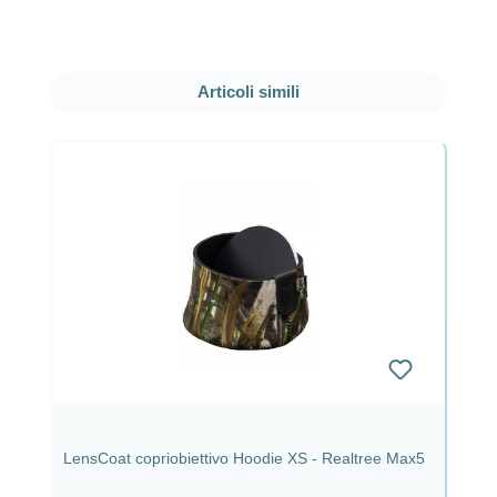
Salta la galleria dei prodotti
Articoli simili
LensCoat copriobiettivo Hoodie XS - Realtree Max5