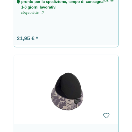
(DE)
pronto per la spedizione, tempo di consegna
**
1-3 giorni lavorativi
disponibile: 2
Prezzo normale:
21,95 €