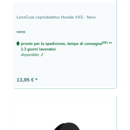
LensCoat copriobiettivo Hoodie XXS - Nero
nero
(DE)
pronto per la spedizione, tempo di consegna
**
1-3 giorni lavorativi
disponibile: 2
Prezzo normale:
13,95 €