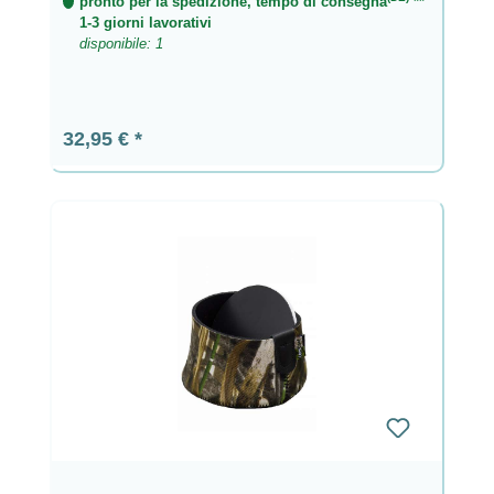
pronto per la spedizione, tempo di consegna
**
1-3 giorni lavorativi
disponibile: 1
Prezzo normale:
32,95 €