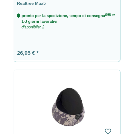
Realtree Max5
(DE)
pronto per la spedizione, tempo di consegna
**
1-3 giorni lavorativi
disponibile: 2
Prezzo normale:
26,95 €