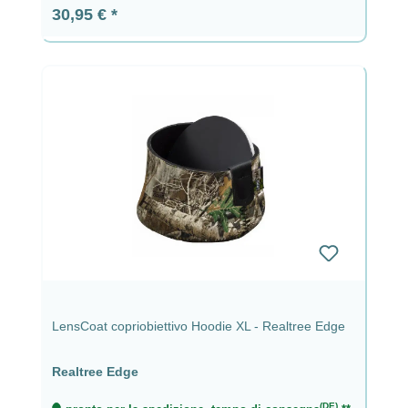
Prezzo normale:
30,95 €
LensCoat copriobiettivo Hoodie XL - Realtree Edge
Realtree Edge
(DE)