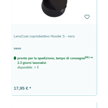
LensCoat copriobiettivo Hoodie S - nero
nero
(DE)
pronto per la spedizione, tempo di consegna
**
1-3 giorni lavorativi
disponibile: > 5
Prezzo normale:
17,95 €