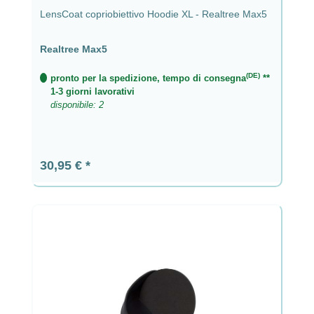
LensCoat copriobiettivo Hoodie XL - Realtree Max5
Realtree Max5
(DE)
pronto per la spedizione, tempo di consegna
**
1-3 giorni lavorativi
disponibile: 2
Prezzo normale:
30,95 €