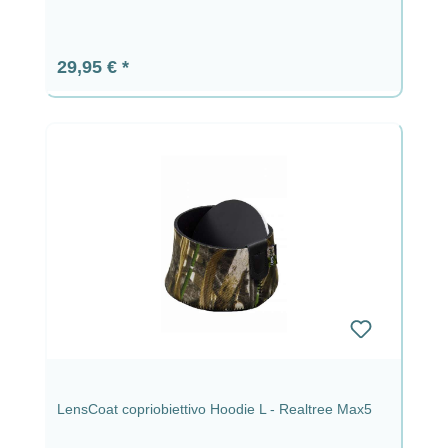
Prezzo normale:
29,95 €
LensCoat copriobiettivo Hoodie L - Realtree Max5