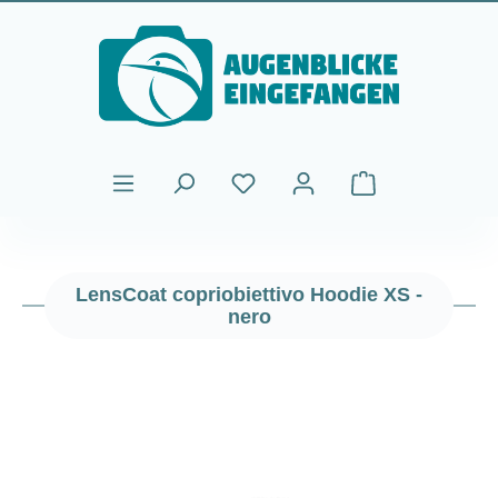
Passa al contenuto principale
Il carrello contiene
LensCoat copriobiettivo Hoodie XS -
nero