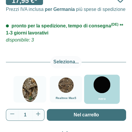
17,95 €*
Prezzi IVA inclusa
per Germania
più spese di spedizione
(DE)
pronto per la spedizione, tempo di consegna
**
1-3 giorni lavorativi
disponibile: 3
Seleziona...
nero
###Realtree Edge###LensCoat
###Realtree Max5###LensCoat
Realtree Max5
nero
Realtree Edge
Quantità del prodotto: inserisci la quantità d
Nel carrello