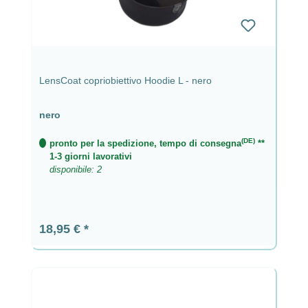
LensCoat copriobiettivo Hoodie L - nero
nero
(DE)
pronto per la spedizione, tempo di consegna
**
1-3 giorni lavorativi
disponibile: 2
Prezzo normale:
18,95 €