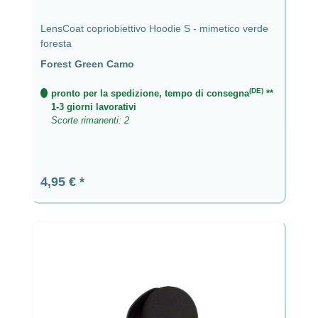
LensCoat copriobiettivo Hoodie S - mimetico verde
foresta
Forest Green Camo
(DE)
pronto per la spedizione, tempo di consegna
**
1-3 giorni lavorativi
Scorte rimanenti: 2
Prezzo normale:
4,95 €