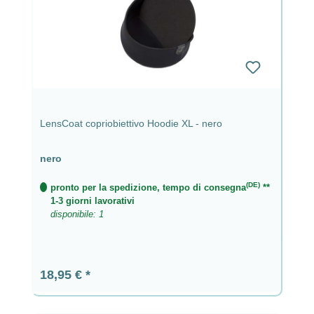
LensCoat copriobiettivo Hoodie XL - nero
nero
(DE)
pronto per la spedizione, tempo di consegna
**
1-3 giorni lavorativi
disponibile: 1
Prezzo normale:
18,95 €