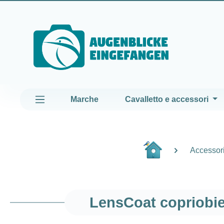
assa al contenuto principale
Passa alla navigazione principale
Marche
Cavalletto e accessori
Accessori 
LensCoat copriobie