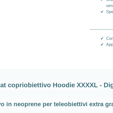
vene
✔
Spe
✔
Con
✔
App
t copriobiettivo Hoodie XXXXL - Di
o in neoprene per teleobiettivi extra g