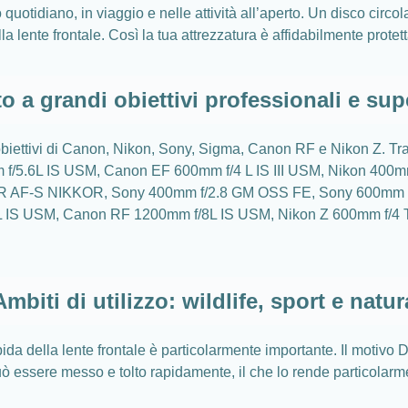
uotidiano, in viaggio e nelle attività all’aperto. Un disco circola
a lente frontale. Così la tua attrezzatura è affidabilmente prote
o a grandi obiettivi professionali e sup
ettivi di Canon, Nikon, Sony, Sigma, Canon RF e Nikon Z. Tra qu
m f/5.6L IS USM, Canon EF 600mm f/4 L IS III USM, Nikon 40
R AF-S NIKKOR, Sony 400mm f/2.8 GM OSS FE, Sony 600mm f
 IS USM, Canon RF 1200mm f/8L IS USM, Nikon Z 600mm f/4
Ambiti di utilizzo: wildlife, sport e natur
ida della lente frontale è particolarmente importante. Il motivo 
ò essere messo e tolto rapidamente, il che lo rende particolarme