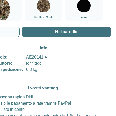
###Realtree Edge###LensCoat
###Realtree Max5###LensCoat
nero
Realtree Max5
nero
tree Edge
del prodotto: inserisci la quantità desidera
Nel carrello
Info
colo:
AE20141.4
uttore:
lch4xldc
 spedizione:
0.3 kg
I vostri vantaggi
segna rapida DHL
sibile pagamento a rate tramite PayPal
uisto in conto
ine e ricevuta di pagamento entro le 13h (da lunedì a