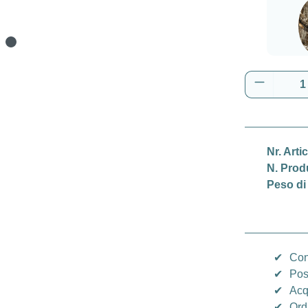
Real
Quantità 
Nr. Arti
N. Prod
Peso di
✔
Con
✔
Pos
✔
Acq
✔
Ord