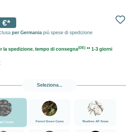
 €*
nclusa
per Germania
più spese di spedizione
(DE)
r la spedizione, tempo di consegna
** 1-3 giorni
1
Seleziona...
###Digital Camo###LensCoat
###Forest Green Camo###LensCoat
###Realtree AP Snow###
Forest Green Camo
Realtree AP Snow
ital Camo