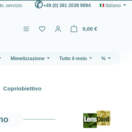
✆
to, servizio
+49 (0) 381 2038 9994
Italiano
0,00 €
Il carrello contiene 0 articoli
Mimetizzazione
Tutto il resto
%
Copriobiettivo
mo