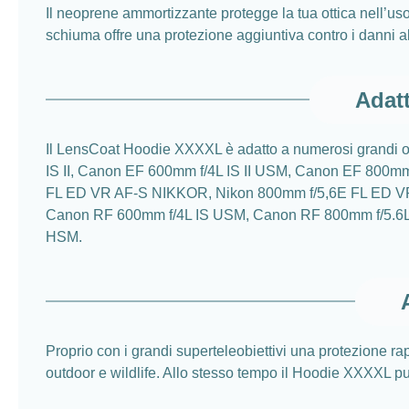
Il neoprene ammortizzante protegge la tua ottica nell’uso q
schiuma offre una protezione aggiuntiva contro i danni all
Adatt
Il LensCoat Hoodie XXXXL è adatto a numerosi grandi obi
IS II, Canon EF 600mm f/4L IS II USM, Canon EF 800m
FL ED VR AF-S NIKKOR, Nikon 800mm f/5,6E FL ED V
Canon RF 600mm f/4L IS USM, Canon RF 800mm f/5.6L
HSM.
Proprio con i grandi superteleobiettivi una protezione rap
outdoor e wildlife. Allo stesso tempo il Hoodie XXXXL pu