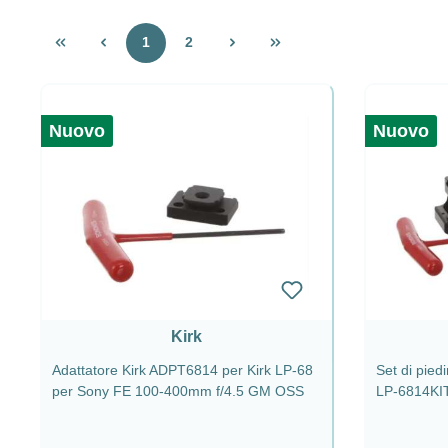
Pagina
Pagina
1
2
Nuovo
Nuovo
Kirk
Adattatore Kirk ADPT6814 per Kirk LP-68
Set di piedi
per Sony FE 100-400mm f/4.5 GM OSS
LP-6814KI
f/4.5 GM 