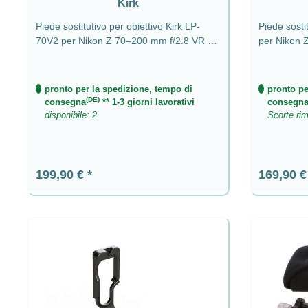
Kirk
Piede sostitutivo per obiettivo Kirk LP-
Piede sostit
70V2 per Nikon Z 70–200 mm f/2.8 VR S
per Nikon 
e Z 100-400 f/4.5-5.6 VR S
pronto per la spedizione, tempo di
pronto pe
(DE)
consegna
** 1-3 giorni lavorativi
consegn
disponibile: 2
Scorte rim
Prezzo normale:
Prezzo n
199,90 €
169,90 