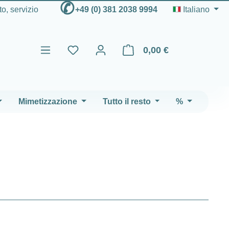
✆
to, servizio
+49 (0) 381 2038 9994
Italiano
0,00 €
Il carrello contiene 0 articoli
Mimetizzazione
Tutto il resto
%