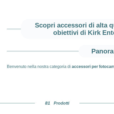
Scopri accessori di alta 
obiettivi di Kirk En
Panora
Benvenuto nella nostra categoria di
accessori per fotocame
portano la tua fotografia al livello successivo. Da oltre 30 a
design e funzionalità. Fondata da Michael Kirk, un fotografo v
bisogno per la tua attrezzatura fotografica.
Vantaggi e caratteri
81
Prodotti