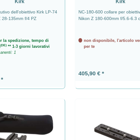
Kirk
Kirk
utivo dell'obiettivo Kirk LP-74
NC-180-600 collare per obietti
Z 28-135mm f/4 PZ
Nikon Z 180-600mm f/5.6-6.3 c
QD
r la spedizione, tempo di
non disponibile, l'articolo ve
(DE)
a
** 1-3 giorni lavorativi
per te
anenti: 1
Prezzo normale:
405,90 €
ormale:
€