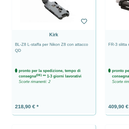
Kirk
BL-Z8 L-staffa per Nikon Z8 con attacco
FR-3 slitta
QD
pronto per la spedizione, tempo di
pronto pe
(DE)
consegna
** 1-3 giorni lavorativi
consegn
Scorte rimanenti: 2
Scorte rim
Prezzo normale:
Prezzo n
218,90 €
409,90 