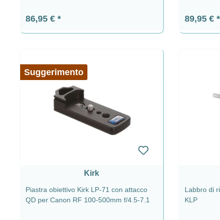
Prezzo normale:
Prezzo n
86,95 €
89,95 €
Suggerimento
Kirk
Piastra obiettivo Kirk LP-71 con attacco
Labbro di r
QD per Canon RF 100-500mm f/4.5-7.1
KLP