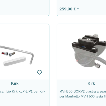
ormale:
Prezzo normale:
259,90 €
Kirk
Kirk
icambio Kirk KLP-LIP1 per Kirk
MVH500-BQRV2 piastra a sgan
per Manfrotto MVH 500 testa fl