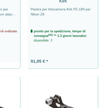
Kirk
vo per
Piastra per fotocamera Kirk PZ-189 per
on attacco
Nikon Z8
rrà ordinato
pronto per la spedizione, tempo di
(DE)
consegna
** 1-3 giorni lavorativi
disponibile: 3
Prezzo normale:
91,95 €