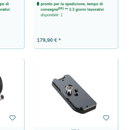
po di
pronto per la spedizione, tempo di
i hai bisogno per la tua prossima sessione fotografica.
(DE)
rativi
consegna
** 1-3 giorni lavorativi
 prodotti ti aiutano a fare la scelta migliore. Lasciati
disponibile: 1
prodotti.
ne
Prezzo normale:
179,90 €
rdina ora
rdina ora e approfitta delle nostre offerte vantaggiose.
ttamente equipaggiato per ogni sfida fotografica.