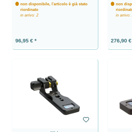
non disponibile, l'articolo è già stato
non dispo
riordinato
riordinat
in arrivo: 2
in arrivo:
Prezzo normale:
Prezzo n
96,95 €
276,90 