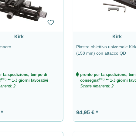
Kirk
Kirk
 macro
Piastra obiettivo universale Ki
(158 mm) con attacco QD
r la spedizione, tempo di
pronto per la spedizione, tem
(DE)
(DE)
a
** 1-3 giorni lavorativi
consegna
** 1-3 giorni lavo
anenti: 2
Scorte rimanenti: 2
ormale:
Prezzo normale:
€
94,95 €