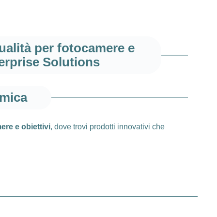
qualità per fotocamere e
terprise Solutions
mica
re e obiettivi
, dove trovi prodotti innovativi che
nni Kirk Enterprise Solutions è sinonimo di qualità,
isionario, la nostra gamma offre tutto ciò di cui hai
stiche dei prodotti