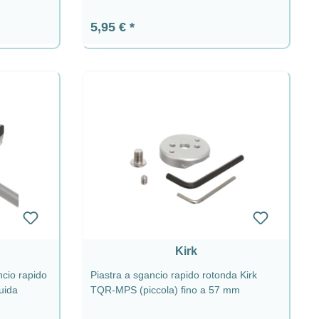
Prezzo normale:
5,95 €
Kirk
cio rapido
Piastra a sgancio rapido rotonda Kirk
uida
TQR-MPS (piccola) fino a 57 mm