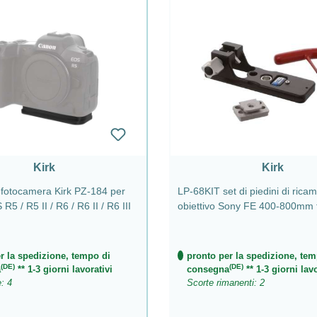
Kirk
Kirk
 fotocamera Kirk PZ-184 per
LP-68KIT set di piedini di rica
5 / R5 II / R6 / R6 II / R6 III
obiettivo Sony FE 400-800mm 
OSS
r la spedizione, tempo di
pronto per la spedizione, tem
(DE)
(DE)
a
** 1-3 giorni lavorativi
consegna
** 1-3 giorni lavo
e: 4
Scorte rimanenti: 2