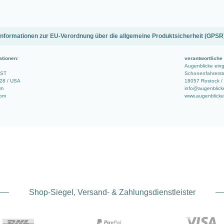
Informationen zur EU-Verordnung über die allgemeine Produktsicherheit (GPSR
ationen:
verantwortliche
Augenblicke ei
 ST
Schonenfahrerstr
728 / USA
18057 Rostock /
om
info@augenblick
com
www.augenblicke
Shop-Siegel, Versand- & Zahlungsdienstleister