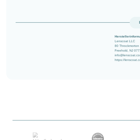
Herstellerinform
Lenscoat LLC
80 Throckmorton
Freehold, NJ 07
info@lenscoat.c
https://lenscoat.