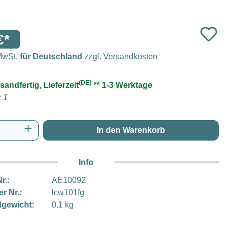
€*
 MwSt.
für Deutschland
zzgl. Versandkosten
(DE)
sandfertig, Lieferzeit
** 1-3 Werktage
 1
Anzahl: Gib den gewünschten Wert ein oder
In den Warenkorb
Info
r.:
AE10092
er Nr.:
lcw101fg
gewicht:
0.1 kg