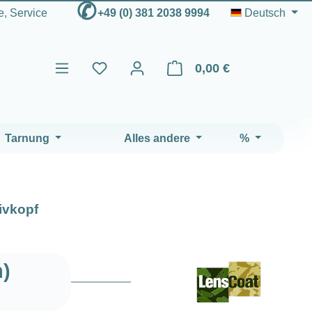
✆
fe, Service
+49 (0) 381 2038 9994
Deutsch
0,00 €
Warenkorb enthält 0 Positio
Tarnung
Alles andere
%
ivkopf
n)