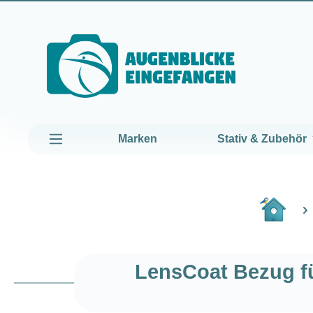
um Hauptinhalt springen
Zur Hauptnavigation springen
Marken
Stativ & Zubehör
LensCoat Bezug fü