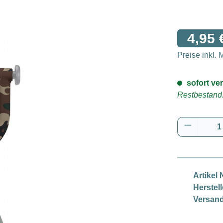
4,95 
Preise inkl.
sofort ver
Restbestand:
Produkt 
Artikel N
Herstell
Versand