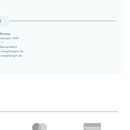
)
 Person:
ngefangen GbR
. 7
 Deutschland
e-eingefangen.de
-eingefangen.de