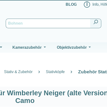
ℹ
BLOG
Info, Hil
Kamerazubehör
Objektivzubehör
Zubehör Stat
Stativ & Zubehör
Stativköpfe
r Wimberley Neiger (alte Versio
Camo