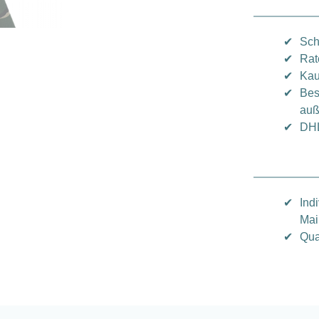
✔
Sch
✔
Rat
✔
Kau
✔
Bes
auß
✔
DHL
✔
Ind
Mai
✔
Qua