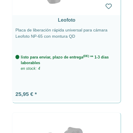
Leofoto
Placa de liberación rápida universal para cámara
Leofoto NP-65 con montura QD
(DE)
listo para enviar, plazo de entrega
** 1-3 dias
laborables
en stock: 4
Precio normal:
25,95 €