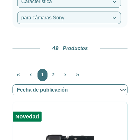
Característica
para cámaras Sony
49
Productos
Página
Página
1
2
Novedad