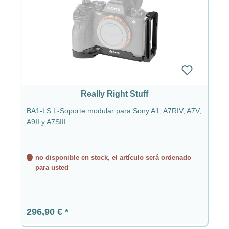
Really Right Stuff
BA1-LS L-Soporte modular para Sony A1, A7RIV, A7V,
A9II y A7SIII
no disponible en stock, el artículo será ordenado
para usted
Precio normal:
296,90 €