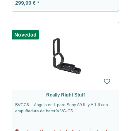
Precio normal:
299,90 €
Novedad
Really Right Stuff
BVGC5-L-ángulo en L para Sony A9 III y A 1 II con
empuñadura de batería VG-C5