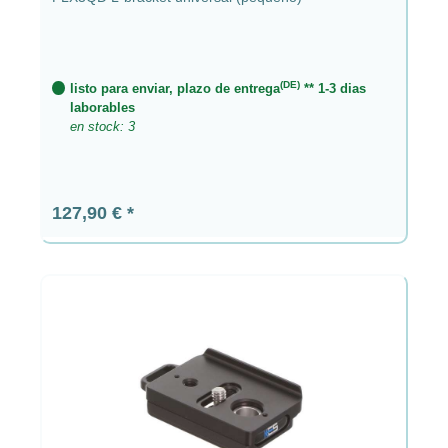
(DE)
listo para enviar, plazo de entrega
** 1-3 dias
laborables
en stock: 3
Precio normal:
127,90 €