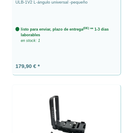
ULB-1V2 L-ángulo universal -pequeño
(DE)
listo para enviar, plazo de entrega
** 1-3 dias
laborables
en stock: 1
Precio normal:
179,90 €