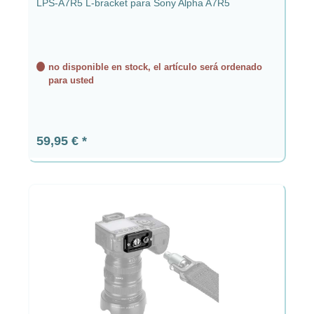
LPS-A7R5 L-bracket para Sony Alpha A7R5
no disponible en stock, el artículo será ordenado
para usted
Precio normal:
59,95 €