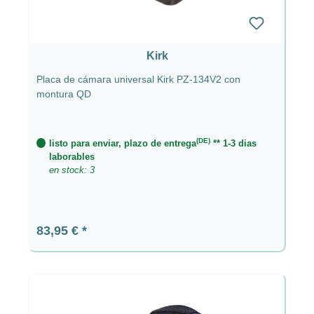
Kirk
Placa de cámara universal Kirk PZ-134V2 con
montura QD
(DE)
listo para enviar, plazo de entrega
** 1-3 dias
laborables
en stock: 3
Precio normal:
83,95 €