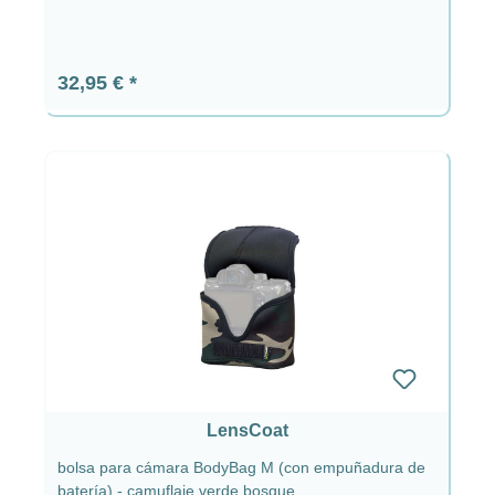
Precio normal:
32,95 €
LensCoat
bolsa para cámara BodyBag M (con empuñadura de
batería) - camuflaje verde bosque