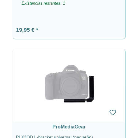
Existencias restantes: 1
Precio normal:
19,95 €
ProMediaGear
PLX3QD L-bracket universal (pequeño)