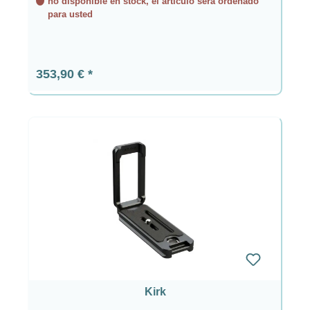
no disponible en stock, el artículo será ordenado
para usted
Precio normal:
353,90 €
Kirk