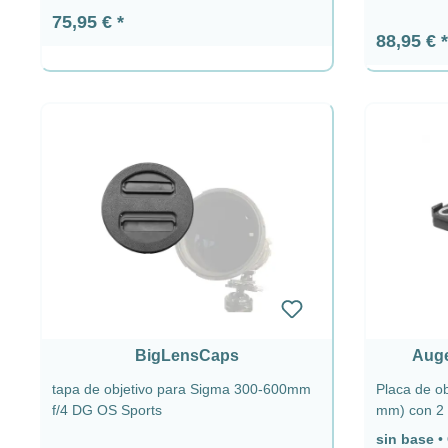
Precio normal:
75,95 €
Precio n
88,95 €
BigLensCaps
Auge
tapa de objetivo para Sigma 300-600mm
Placa de ob
f/4 DG OS Sports
mm) con 2 
mm) 2 x QD
sin base
•