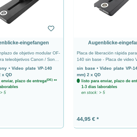
nblicke-eingefangen
Augenblicke-eingef
mplazo de objetivo modular OF-
Placa de liberación rápida par
a teleobjetivos Canon / Sony -
140 sin base - Placa de video
ideo VP-140 (140 mm) 2 x QD
(140 mm) 2 x QD
Sony
•
Video plate VP-140
sin base
•
Video plate VP-1
ny - Placa de video VP-140
2 x QD
mm) 2 x QD
2 x QD
(DE)
a enviar, plazo de entrega
**
listo para enviar, plazo de en
laborables
1-3 dias laborables
 > 5
en stock: > 5
ormal:
Precio normal:
44,95 €