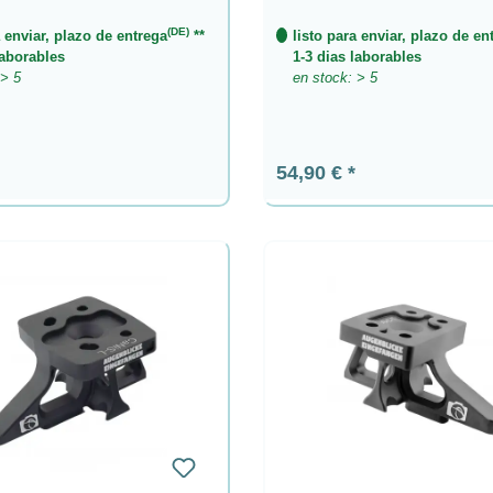
(DE)
a enviar, plazo de entrega
**
listo para enviar, plazo de en
laborables
1-3 dias laborables
 > 5
en stock: > 5
ormal:
Precio normal:
54,90 €