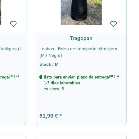
Tragopan
traligera (L
Lophos - Bolsa de transporte ultraligera
(M / Negro)
Black / M
(DE)
(DE)
trega
**
listo para enviar, plazo de entrega
**
1-3 dias laborables
en stock: 5
Precio normal:
81,90 €