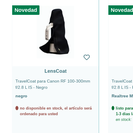
Novedad
Noveda
LensCoat
TravelCoat para Canon RF 100-300mm
TravelCoa
f/2.8 L IS - Negro
f/2.8 L IS 
negro
Realtree 
no disponible en stock, el artículo será
listo par
ordenado para usted
1-3 dias 
en stock: