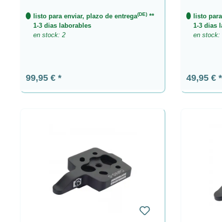
(DE)
listo para enviar, plazo de entrega
**
listo par
1-3 dias laborables
1-3 dias 
en stock: 2
en stock:
Precio normal:
Precio n
99,95 €
49,95 €