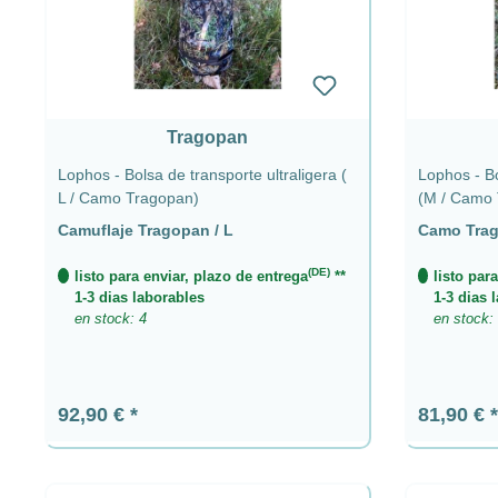
Tragopan
Lophos - Bolsa de transporte ultraligera (
Lophos - Bo
L / Camo Tragopan)
(M / Camo 
Camuflaje Tragopan / L
Camo Trag
(DE)
listo para enviar, plazo de entrega
**
listo par
1-3 dias laborables
1-3 dias 
en stock: 4
en stock:
Precio normal:
Precio n
92,90 €
81,90 €