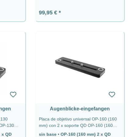
Precio normal:
99,95 €
angen
Augenblicke-eingefangen
-130
Placa de objetivo universal OP-160 (160
 OP-130
mm) con 2 x soporte QD OP-160 (160
mm) 2 x QD - sin base
2 x QD
sin base
•
OP-160 (160 mm) 2 x QD