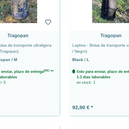
Tragopan
Tragopan
lsa de transporte ultraligera
Lophos - Bolsa de transporte ul
Tragopan)
/ Negro)
opan / M
Black / L
(DE)
a enviar, plazo de entrega
**
listo para enviar, plazo de en
laborables
1-3 dias laborables
 > 5
en stock: 1
ormal:
Precio normal:
92,90 €