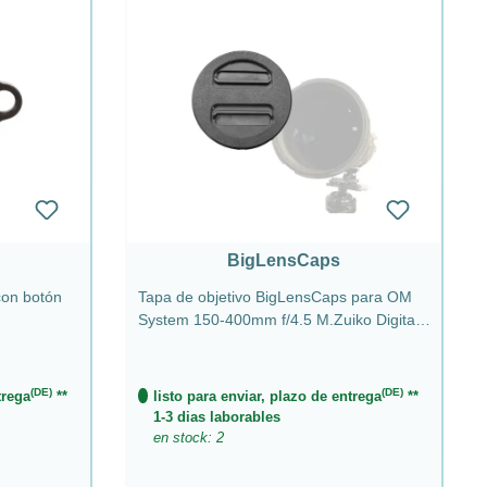
BigLensCaps
con botón
Tapa de objetivo BigLensCaps para OM
System 150-400mm f/4.5 M.Zuiko Digital
ED TC1.25X IS PRO
(DE)
(DE)
trega
**
listo para enviar, plazo de entrega
**
1-3 dias laborables
en stock: 2