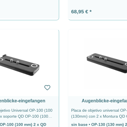
ormal:
Precio normal:
68,95 €
nblicke-eingefangen
Augenblicke-eingef
jetivo Universal OP-100 (100
Placa de objetivo universal OP
x soporte QD OP-100 (100
(130mm) con 2 x Montura QD
 - sin base
(130 mm) 2 x QD - sin base
OP-100 (100 mm) 2 x QD
sin base
•
OP-130 (130 mm) 