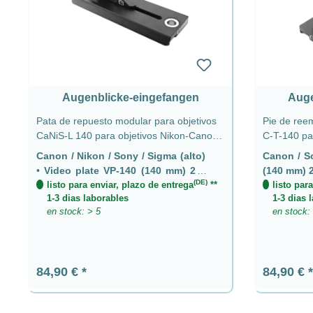
Augenblicke-eingefangen
Auge
Pata de repuesto modular para objetivos
Pie de ree
CaNiS-L 140 para objetivos Nikon-Canon-
C-T-140 par
Sony-Sigma - Placa de video VP-140 (140
Placa de v
Canon / Nikon / Sony / Sigma (alto)
Canon / 
mm) 2 x QD
Canon / So
•
Video plate VP-140 (140 mm) 2 x
(140 mm) 
(140 mm) 
(DE)
QD
listo para enviar, plazo de entrega
**
listo par
1-3 dias laborables
1-3 dias 
en stock: > 5
en stock:
Precio normal:
Precio n
84,90 €
84,90 €