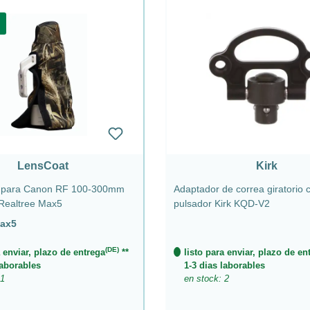
d
LensCoat
Kirk
t para Canon RF 100-300mm
Adaptador de correa giratorio 
- Realtree Max5
pulsador Kirk KQD-V2
Max5
(DE)
a enviar, plazo de entrega
**
listo para enviar, plazo de en
laborables
1-3 dias laborables
 1
en stock: 2