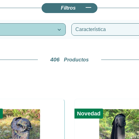
Filtros
Característica
406
Productos
d
Novedad