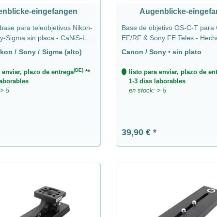
nblicke-eingefangen
Augenblicke-eingef
ase para teleobjetivos Nikon-
Base de objetivo OS-C-T para
-Sigma sin placa - CaNiS-L
EF/RF & Sony FE Teles - Hech
Alemania sin placa - Canon / 
kon / Sony / Sigma (alto)
Canon / Sony
•
sin plato
(DE)
a enviar, plazo de entrega
**
listo para enviar, plazo de en
laborables
1-3 dias laborables
 > 5
en stock: > 5
ormal:
Precio normal:
39,90 €