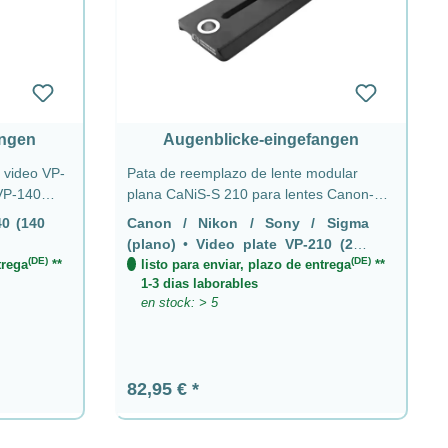
angen
Augenblicke-eingefangen
a video VP-
Pata de reemplazo de lente modular
 VP-140
plana CaNiS-S 210 para lentes Canon-
Nikon-Sony-Sigma CaNiS-S (plana) -
40 (140
Canon / Nikon / Sony / Sigma
Placa de video VP-210 (210 mm) 2 x QD
(plano)
•
Video plate VP-210 (210
(DE)
(DE)
trega
**
mm) 2 x QD
listo para enviar, plazo de entrega
**
1-3 dias laborables
en stock: > 5
Precio normal:
82,95 €