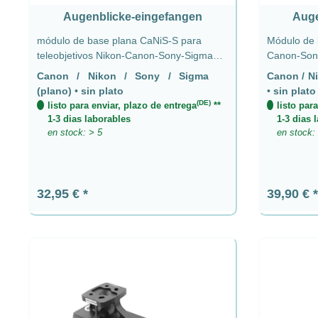
Augenblicke-eingefangen
Auge
módulo de base plana CaNiS-S para
Módulo de b
teleobjetivos Nikon-Canon-Sony-Sigma
Canon-Sony
sin placa - CaNiS-S (plano)
(alto)
Canon / Nikon / Sony / Sigma
Canon / Ni
(plano)
•
sin plato
•
sin plato
(DE)
listo para enviar, plazo de entrega
**
listo par
1-3 dias laborables
1-3 dias 
en stock: > 5
en stock:
Precio normal:
Precio n
32,95 €
39,90 €