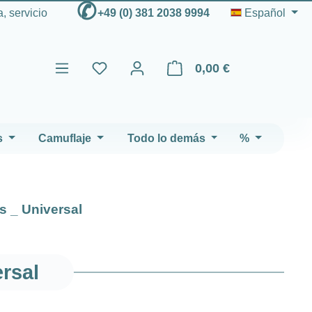
✆
, servicio
+49 (0) 381 2038 9994
Español
0,00 €
El carrito de compras contien
s
Camuflaje
Todo lo demás
%
s _ Universal
rsal