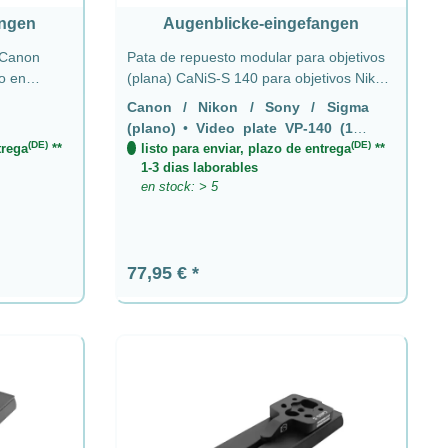
angen
Augenblicke-eingefangen
 Canon
Pata de repuesto modular para objetivos
o en
(plana) CaNiS-S 140 para objetivos Nikon-
Sony
Canon-Sony-Sigma - Placa de video VP-
Canon / Nikon / Sony / Sigma
140 (140 mm) 2 x QD
(plano)
•
Video plate VP-140 (140
(DE)
(DE)
trega
**
mm) 2 x QD
listo para enviar, plazo de entrega
**
1-3 dias laborables
en stock: > 5
Precio normal:
77,95 €