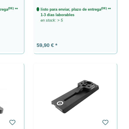
(DE)
(DE)
trega
**
listo para enviar, plazo de entrega
**
1-3 dias laborables
en stock: > 5
Precio normal:
59,90 €