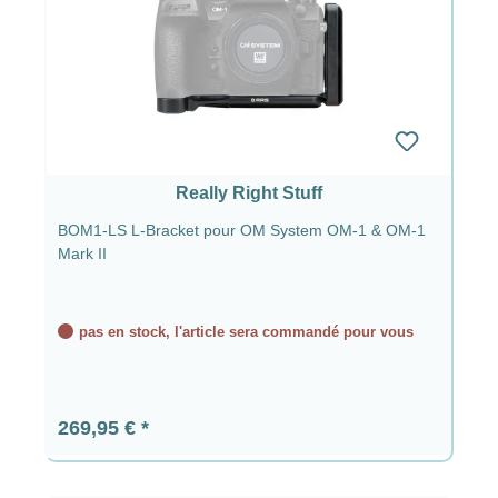
Really Right Stuff
BOM1-LS L-Bracket pour OM System OM-1 & OM-1
Mark II
pas en stock, l'article sera commandé pour vous
Prix régulier :
269,95 €