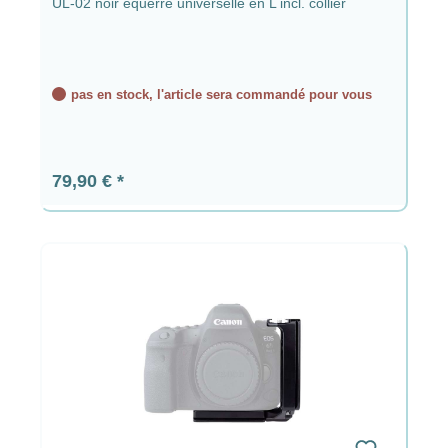
UL-02 noir équerre universelle en L incl. collier
pas en stock, l'article sera commandé pour vous
Prix régulier :
79,90 €