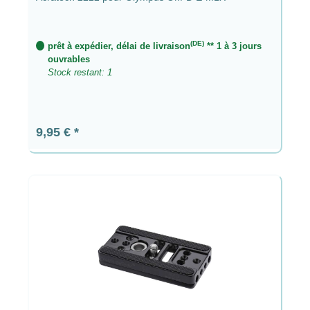
(DE)
prêt à expédier, délai de livraison
** 1 à 3 jours
ouvrables
Stock restant: 1
Prix régulier :
9,95 €