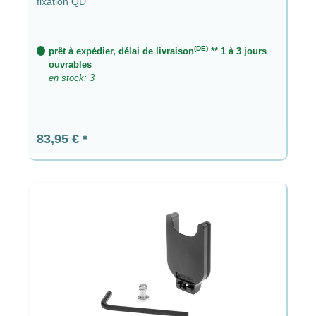
fixation QD
(DE)
prêt à expédier, délai de livraison
** 1 à 3 jours
ouvrables
en stock: 3
Prix régulier :
83,95 €