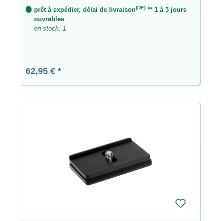
(DE)
prêt à expédier, délai de livraison
** 1 à 3 jours
ouvrables
en stock: 1
Prix régulier :
62,95 €