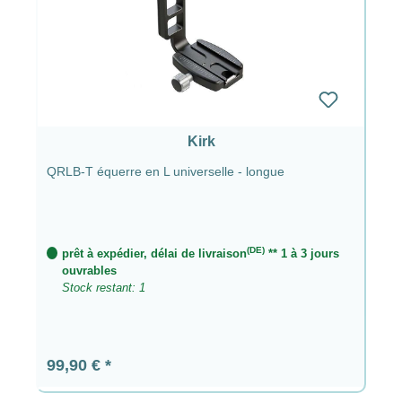
Kirk
QRLB-T équerre en L universelle - longue
(DE)
prêt à expédier, délai de livraison
** 1 à 3 jours
ouvrables
Stock restant: 1
Prix régulier :
99,90 €