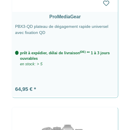
ProMediaGear
PBX3-QD plateau de dégagement rapide universel
avec fixation QD
(DE)
prêt à expédier, délai de livraison
** 1 à 3 jours
ouvrables
en stock: > 5
Prix régulier :
64,95 €