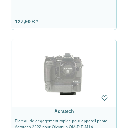
Prix régulier :
127,90 €
Acratech
Plateau de dégagement rapide pour appareil photo
Acratech 2222 pour Olympus OM-D E-M1X