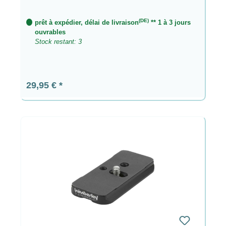
(DE)
prêt à expédier, délai de livraison
** 1 à 3 jours
ouvrables
Stock restant: 3
Prix régulier :
29,95 €