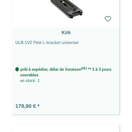
Kirk
ULB-1V2 Petit L-bracket universel
(DE)
prêt à expédier, délai de livraison
** 1 à 3 jours
ouvrables
en stock: 1
Prix régulier :
179,90 €