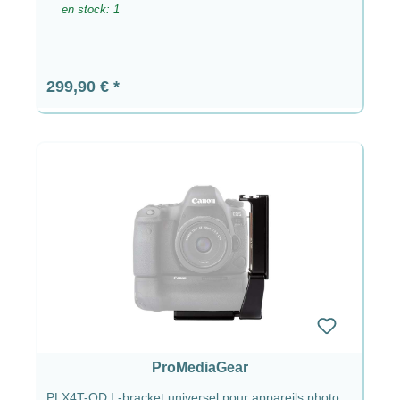
en stock: 1
Prix régulier :
299,90 €
ProMediaGear
PLX4T-QD L-bracket universel pour appareils photo