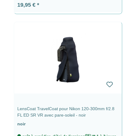
Prix régulier :
19,95 €
LensCoat TravelCoat pour Nikon 120-300mm f/2.8
FL ED SR VR avec pare-soleil - noir
noir
(DE)