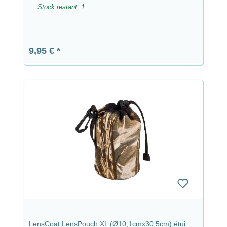
Stock restant: 1
Prix régulier :
9,95 €
LensCoat LensPouch XL (Ø10,1cmx30,5cm) étui