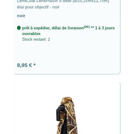
LensCoat LensPouch S wide (Ø10,2cmx12,7cm)
étui pour objectif - noir
noir
(DE)
prêt à expédier, délai de livraison
** 1 à 3 jours
ouvrables
Stock restant: 1
Prix régulier :
8,95 €