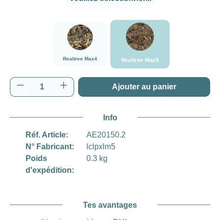
###Realtree Max5###LensCoa
###Realtree Max4###LensCoat
Realtree Max4
Realtree Max5
Quantité de produit : Entrez la quantité souh
Ajouter au panier
Info
Réf. Article:
AE20150.2
N° Fabricant:
lclpxlm5
Poids
0.3 kg
d'expédition:
Tes avantages