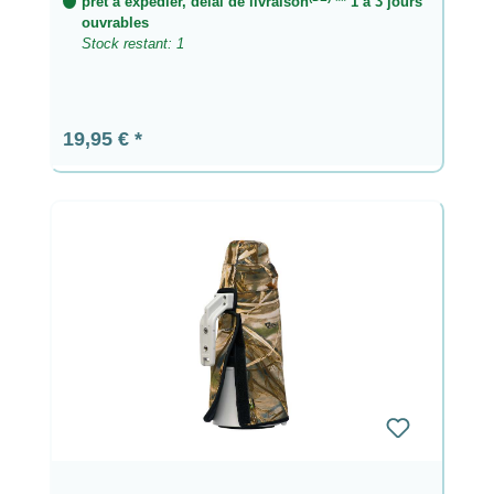
prêt à expédier, délai de livraison
** 1 à 3 jours
ouvrables
Stock restant: 1
Prix régulier :
19,95 €