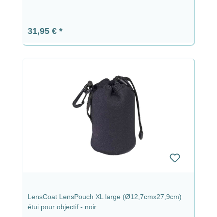
Prix régulier :
31,95 €
LensCoat LensPouch XL large (Ø12,7cmx27,9cm)
étui pour objectif - noir