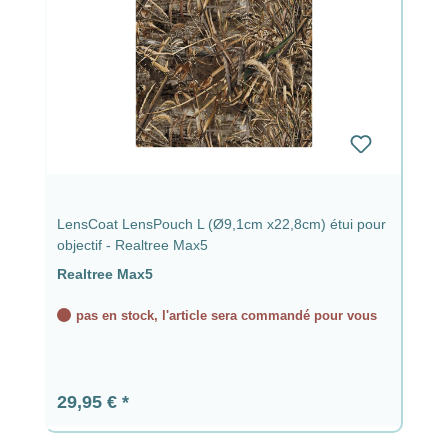
LensCoat LensPouch L (Ø9,1cm x22,8cm) étui pour
objectif - Realtree Max5
Realtree Max5
pas en stock, l'article sera commandé pour vous
Prix régulier :
29,95 €