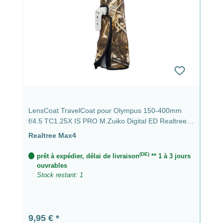
LensCoat TravelCoat pour Olympus 150-400mm
f/4.5 TC1.25X IS PRO M.Zuiko Digital ED Realtree
Max4
Realtree Max4
(DE)
prêt à expédier, délai de livraison
** 1 à 3 jours
ouvrables
Stock restant: 1
Prix régulier :
9,95 €