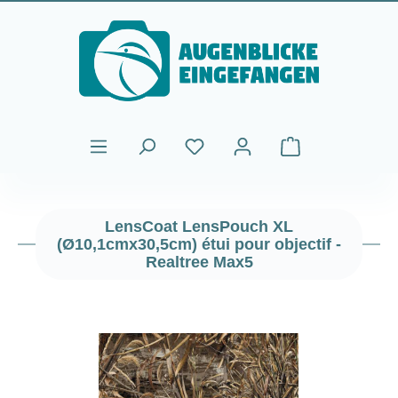
Passer au contenu principal
Le panier contient
LensCoat LensPouch XL
(Ø10,1cmx30,5cm) étui pour objectif -
Realtree Max5