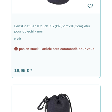
LensCoat LensPouch XS (Ø7,6cmx10,2cm) étui
pour objectif - noir
noir
pas en stock, l'article sera commandé pour vous
Prix régulier :
18,95 €