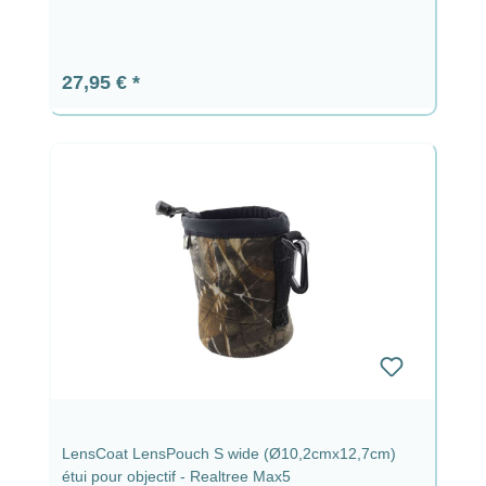
Prix régulier :
27,95 €
LensCoat LensPouch S wide (Ø10,2cmx12,7cm)
étui pour objectif - Realtree Max5