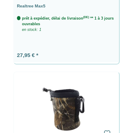
Realtree Max5
(DE)
prêt à expédier, délai de livraison
** 1 à 3 jours
ouvrables
en stock: 1
Prix régulier :
27,95 €