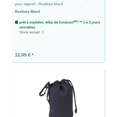
pour objectif - Realtree Max4
Realtree Max4
(DE)
prêt à expédier, délai de livraison
** 1 à 3 jours
ouvrables
Stock restant: 1
Prix régulier :
12,95 €