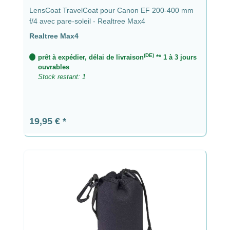
LensCoat TravelCoat pour Canon EF 200-400 mm
f/4 avec pare-soleil - Realtree Max4
Realtree Max4
(DE)
prêt à expédier, délai de livraison
** 1 à 3 jours
ouvrables
Stock restant: 1
Prix régulier :
19,95 €