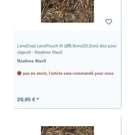
LensCoat LensPouch M (Ø8,9cmx20,3cm) étui pour
objectif - Realtree Max5
Realtree Max5
pas en stock, l'article sera commandé pour vous
Prix régulier :
29,95 €