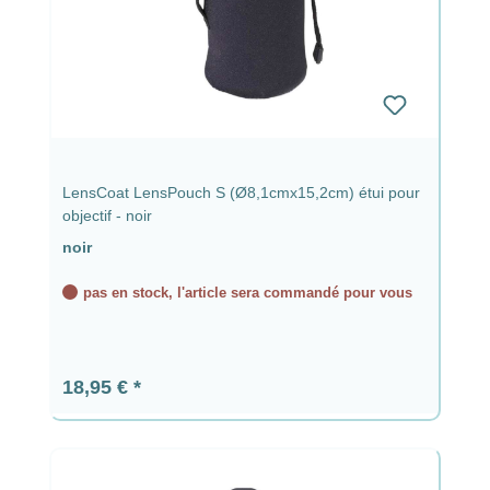
LensCoat LensPouch S (Ø8,1cmx15,2cm) étui pour
objectif - noir
noir
pas en stock, l'article sera commandé pour vous
Prix régulier :
18,95 €