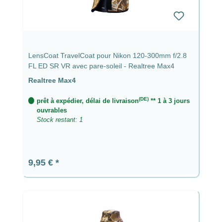
LensCoat TravelCoat pour Nikon 120-300mm f/2.8
FL ED SR VR avec pare-soleil - Realtree Max4
Realtree Max4
(DE)
prêt à expédier, délai de livraison
** 1 à 3 jours
ouvrables
Stock restant: 1
Prix régulier :
9,95 €