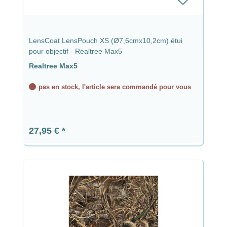
LensCoat LensPouch XS (Ø7,6cmx10,2cm) étui
pour objectif - Realtree Max5
Realtree Max5
pas en stock, l'article sera commandé pour vous
Prix régulier :
27,95 €