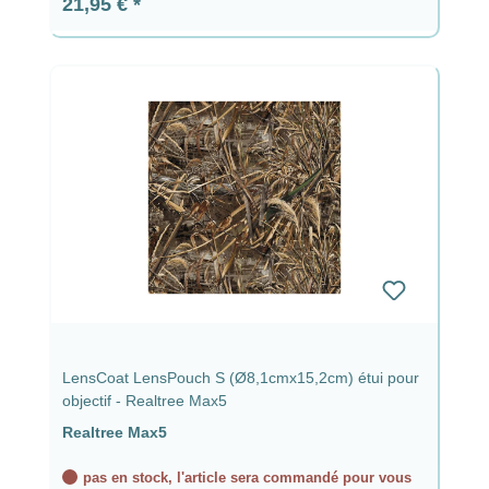
Prix régulier :
21,95 €
LensCoat LensPouch S (Ø8,1cmx15,2cm) étui pour
objectif - Realtree Max5
Realtree Max5
pas en stock, l'article sera commandé pour vous