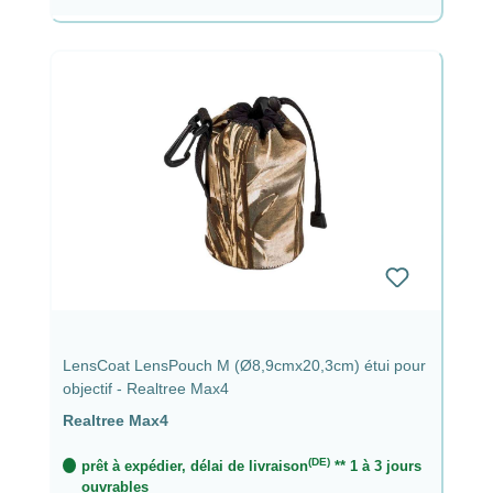
LensCoat LensPouch M (Ø8,9cmx20,3cm) étui pour
objectif - Realtree Max4
Realtree Max4
(DE)
prêt à expédier, délai de livraison
** 1 à 3 jours
ouvrables