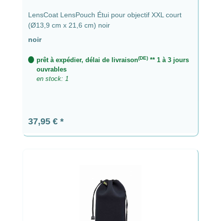
LensCoat LensPouch Étui pour objectif XXL court
(Ø13,9 cm x 21,6 cm) noir
noir
(DE)
prêt à expédier, délai de livraison
** 1 à 3 jours
ouvrables
en stock: 1
Prix régulier :
37,95 €