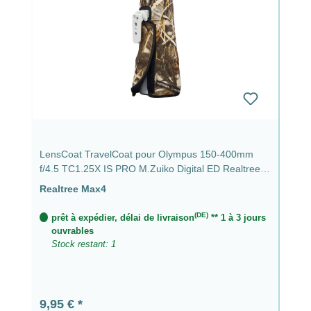
LensCoat TravelCoat pour Olympus 150-400mm
f/4.5 TC1.25X IS PRO M.Zuiko Digital ED Realtree
Max4
Realtree Max4
(DE)
prêt à expédier, délai de livraison
** 1 à 3 jours
ouvrables
Stock restant: 1
Prix régulier :
9,95 €