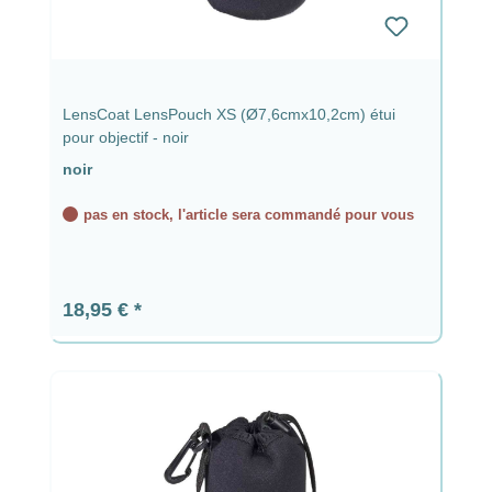
LensCoat LensPouch XS (Ø7,6cmx10,2cm) étui
pour objectif - noir
noir
pas en stock, l'article sera commandé pour vous
Prix régulier :
18,95 €