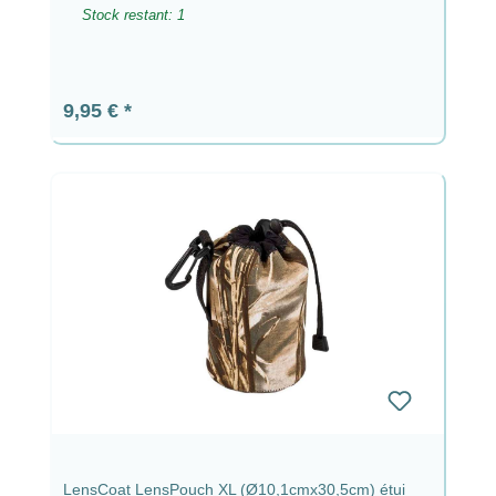
Stock restant: 1
Prix régulier :
9,95 €
LensCoat LensPouch XL (Ø10,1cmx30,5cm) étui