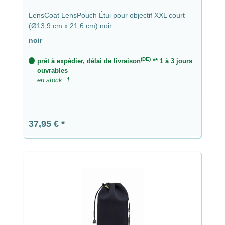
LensCoat LensPouch Étui pour objectif XXL court
(Ø13,9 cm x 21,6 cm) noir
noir
(DE)
prêt à expédier, délai de livraison
** 1 à 3 jours
ouvrables
en stock: 1
Prix régulier :
37,95 €