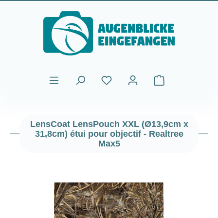
Passer au contenu principal
Le panier contient
LensCoat LensPouch XXL (Ø13,9cm x
31,8cm) étui pour objectif - Realtree
Max5