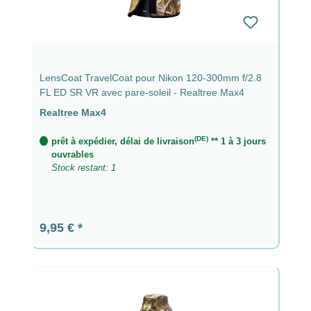
LensCoat TravelCoat pour Nikon 120-300mm f/2.8
FL ED SR VR avec pare-soleil - Realtree Max4
Realtree Max4
(DE)
prêt à expédier, délai de livraison
** 1 à 3 jours
ouvrables
Stock restant: 1
Prix régulier :
9,95 €