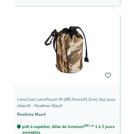
LensCoat LensPouch M (Ø8,9cmx20,3cm) étui pour
objectif - Realtree Max4
Realtree Max4
(DE)
prêt à expédier, délai de livraison
** 1 à 3 jours
ouvrables