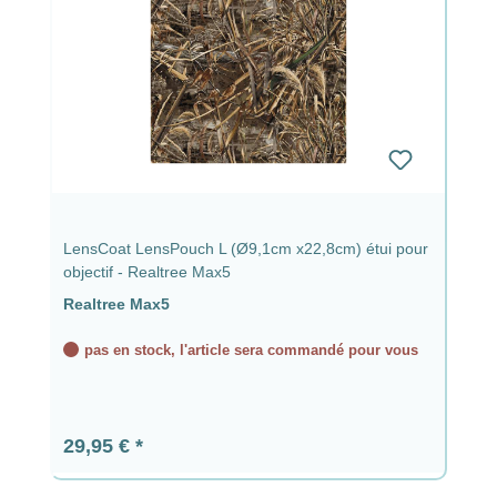
LensCoat LensPouch L (Ø9,1cm x22,8cm) étui pour
objectif - Realtree Max5
Realtree Max5
pas en stock, l'article sera commandé pour vous
Prix régulier :
29,95 €