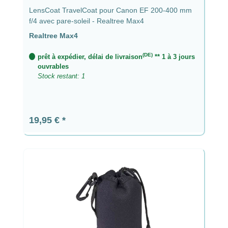
LensCoat TravelCoat pour Canon EF 200-400 mm
f/4 avec pare-soleil - Realtree Max4
Realtree Max4
(DE)
prêt à expédier, délai de livraison
** 1 à 3 jours
ouvrables
Stock restant: 1
Prix régulier :
19,95 €