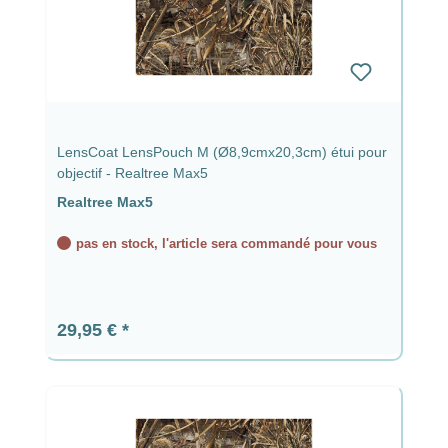
LensCoat LensPouch M (Ø8,9cmx20,3cm) étui pour
objectif - Realtree Max5
Realtree Max5
pas en stock, l'article sera commandé pour vous
Prix régulier :
29,95 €