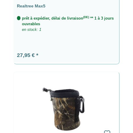
Realtree Max5
(DE)
prêt à expédier, délai de livraison
** 1 à 3 jours
ouvrables
en stock: 1
Prix régulier :
27,95 €