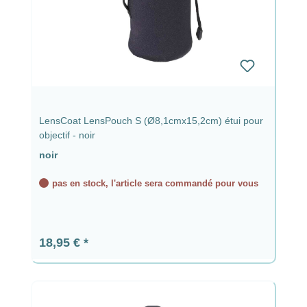
LensCoat LensPouch S (Ø8,1cmx15,2cm) étui pour
objectif - noir
noir
pas en stock, l'article sera commandé pour vous
Prix régulier :
18,95 €