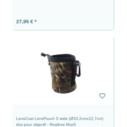
Prix régulier :
27,95 €
LensCoat LensPouch S wide (Ø10,2cmx12,7cm)
étui pour objectif - Realtree Max5