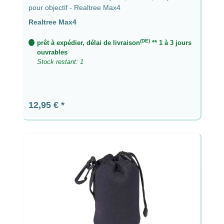
pour objectif - Realtree Max4
Realtree Max4
(DE)
prêt à expédier, délai de livraison
** 1 à 3 jours
ouvrables
Stock restant: 1
Prix régulier :
12,95 €