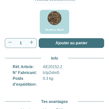
###Realtree Max5###LensCoat
Realtree Max5
Quantité de produit : Entrez la quantité souh
Ajouter au panier
Info
Réf. Article:
AE20152.2
N° Fabricant:
lclp2xlm5
Poids
0.3 kg
d'expédition:
Tes avantages