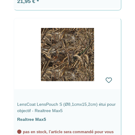
Prix régulier :
21,95 €
LensCoat LensPouch S (Ø8,1cmx15,2cm) étui pour
objectif - Realtree Max5
Realtree Max5
pas en stock, l'article sera commandé pour vous