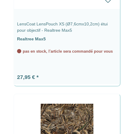
LensCoat LensPouch XS (Ø7,6cmx10,2cm) étui
pour objectif - Realtree Max5
Realtree Max5
pas en stock, l'article sera commandé pour vous
Prix régulier :
27,95 €