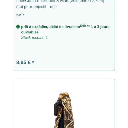
LensCoat LensPouch S wide (Ø10,2cmx12,7cm)
étui pour objectif - noir
noir
(DE)
prêt à expédier, délai de livraison
** 1 à 3 jours
ouvrables
Stock restant: 1
Prix régulier :
8,95 €