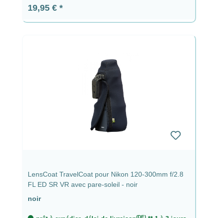
Prix régulier :
19,95 €
LensCoat TravelCoat pour Nikon 120-300mm f/2.8
FL ED SR VR avec pare-soleil - noir
noir
(DE)