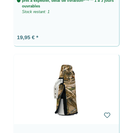
prêt à expédier, délai de livraison
** 1 à 3 jours
ouvrables
Stock restant: 1
Prix régulier :
19,95 €