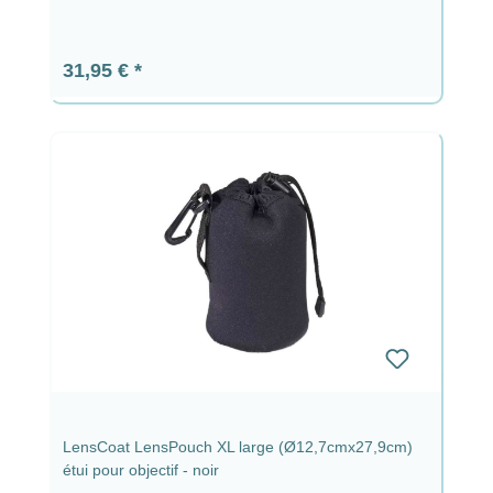
Prix régulier :
31,95 €
LensCoat LensPouch XL large (Ø12,7cmx27,9cm)
étui pour objectif - noir