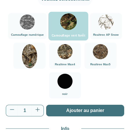
###Camouflage vert forêt###LensCoat
###Camouflage numérique###LensCoat
###Realtree AP
Camouflage numérique
Realtree AP Snow
Camouflage vert forêt
###Realtree Edge###LensCoat
###Realtree Max4###LensCoat
###Realtree Max5##
Realtree Max4
Realtree Max5
Realtree Edge
noir
noir
Quantité de produit : Entrez la quantité souh
Ajouter au panier
Info