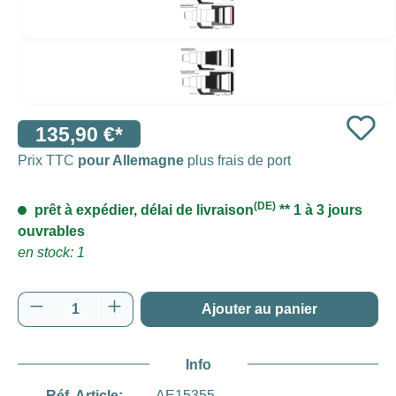
135,90 €*
Prix TTC
pour Allemagne
plus frais de port
(DE)
prêt à expédier, délai de livraison
** 1 à 3 jours
ouvrables
en stock: 1
Quantité de produit : Entrez la quantité souh
Ajouter au panier
Info
Réf. Article:
AE15355