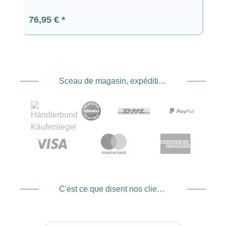
Prix régulier :
76,95 €
Sceau de magasin, expédition et expédition. Prestataire de services de paiement
C'est ce que disent nos clients