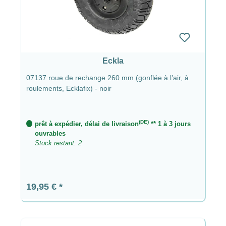
Eckla
07137 roue de rechange 260 mm (gonflée à l’air, à
roulements, Ecklafix) - noir
(DE)
prêt à expédier, délai de livraison
** 1 à 3 jours
ouvrables
Stock restant: 2
Prix régulier :
19,95 €