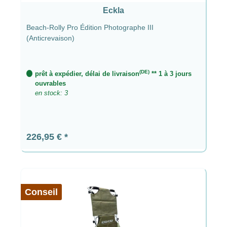
Eckla
Beach-Rolly Pro Édition Photographe III
(Anticrevaison)
(DE)
prêt à expédier, délai de livraison
** 1 à 3 jours
ouvrables
en stock: 3
Prix régulier :
226,95 €
Conseil