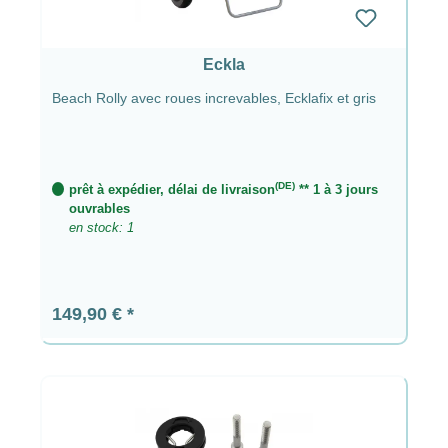
Eckla
Beach Rolly avec roues increvables, Ecklafix et gris
(DE)
prêt à expédier, délai de livraison
** 1 à 3 jours
ouvrables
en stock: 1
Prix régulier :
149,90 €