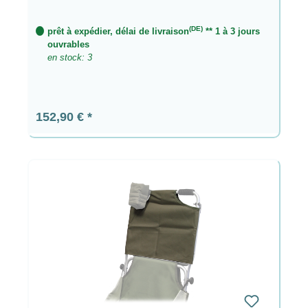
(DE)
prêt à expédier, délai de livraison
** 1 à 3 jours
ouvrables
en stock: 3
Prix régulier :
152,90 €