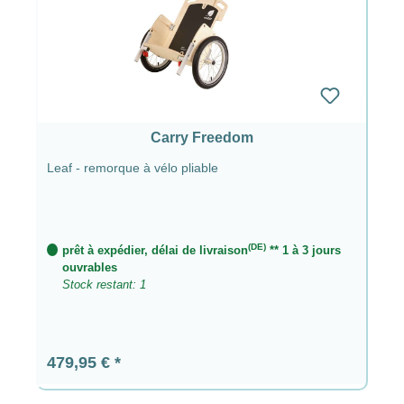
Carry Freedom
Leaf - remorque à vélo pliable
(DE)
prêt à expédier, délai de livraison
** 1 à 3 jours
ouvrables
Stock restant: 1
Prix régulier :
479,95 €