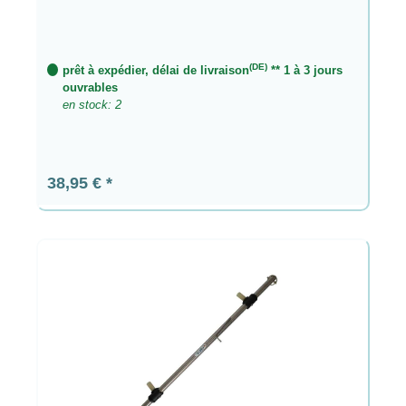
(DE)
prêt à expédier, délai de livraison
** 1 à 3 jours
ouvrables
en stock: 2
Prix régulier :
38,95 €