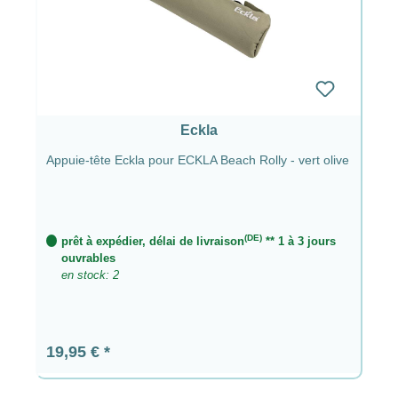
Eckla
Appuie-tête Eckla pour ECKLA Beach Rolly - vert olive
(DE)
prêt à expédier, délai de livraison
** 1 à 3 jours
ouvrables
en stock: 2
Prix régulier :
19,95 €