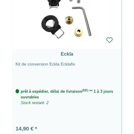
Eckla
Kit de conversion Eckla Ecklafix
(DE)
prêt à expédier, délai de livraison
** 1 à 3 jours
ouvrables
Stock restant: 2
Prix régulier :
14,90 €