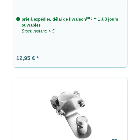
(DE)
prêt à expédier, délai de livraison
** 1 à 3 jours
ouvrables
Stock restant: > 5
Prix régulier :
12,95 €