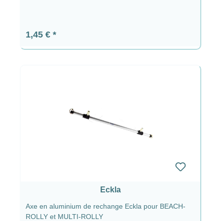
Prix régulier :
1,45 €
Eckla
Axe en aluminium de rechange Eckla pour BEACH-
ROLLY et MULTI-ROLLY