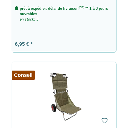
(DE)
prêt à expédier, délai de livraison
** 1 à 3 jours
ouvrables
en stock: 3
Prix régulier :
6,95 €
Conseil