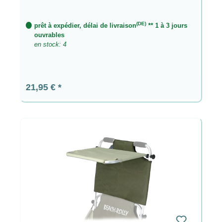
(DE)
prêt à expédier, délai de livraison
** 1 à 3 jours
ouvrables
en stock: 4
Prix régulier :
21,95 €