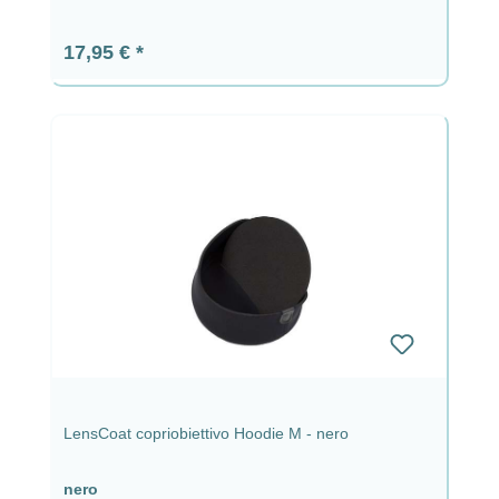
Prezzo normale:
17,95 €
LensCoat copriobiettivo Hoodie M - nero
nero