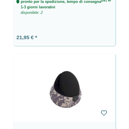
(DE)
pronto per la spedizione, tempo di consegna
**
1-3 giorni lavorativi
disponibile: 2
Prezzo normale:
21,95 €