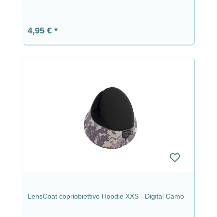
Prezzo normale:
4,95 €
LensCoat copriobiettivo Hoodie XXS - Digital Camo