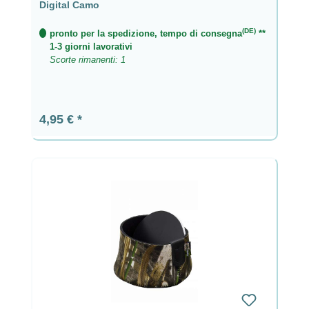
Digital Camo
(DE)
pronto per la spedizione, tempo di consegna
**
1-3 giorni lavorativi
Scorte rimanenti: 1
Prezzo normale:
4,95 €