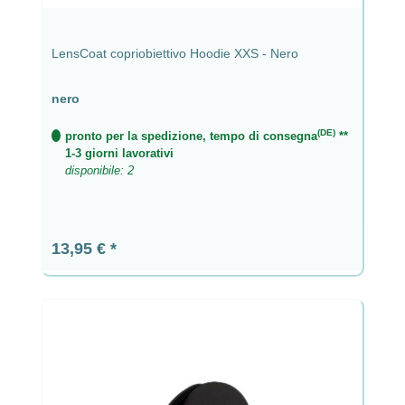
LensCoat copriobiettivo Hoodie XXS - Nero
nero
(DE)
pronto per la spedizione, tempo di consegna
**
1-3 giorni lavorativi
disponibile: 2
Prezzo normale:
13,95 €