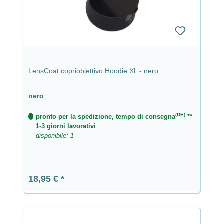
LensCoat copriobiettivo Hoodie XL - nero
nero
(DE)
pronto per la spedizione, tempo di consegna
**
1-3 giorni lavorativi
disponibile: 1
Prezzo normale:
18,95 €