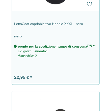
LensCoat copriobiettivo Hoodie XXXL - nero
nero
(DE)
pronto per la spedizione, tempo di consegna
**
1-3 giorni lavorativi
disponibile: 2
Prezzo normale:
22,95 €