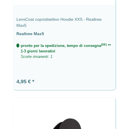
LensCoat copriobiettivo Hoodie XXS - Realtree
Max5
Realtree Max5
(DE)
pronto per la spedizione, tempo di consegna
**
1-3 giorni lavorativi
Scorte rimanenti: 1
Prezzo normale:
4,95 €