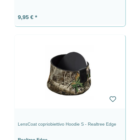
Prezzo normale:
9,95 €
LensCoat copriobiettivo Hoodie S - Realtree Edge
Realtree Edge