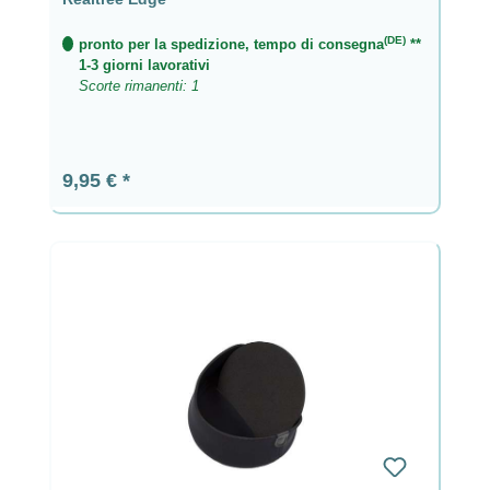
(DE)
pronto per la spedizione, tempo di consegna
**
1-3 giorni lavorativi
Scorte rimanenti: 1
Prezzo normale:
9,95 €