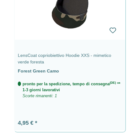
LensCoat copriobiettivo Hoodie XXS - mimetico
verde foresta
Forest Green Camo
(DE)
pronto per la spedizione, tempo di consegna
**
1-3 giorni lavorativi
Scorte rimanenti: 1
Prezzo normale:
4,95 €