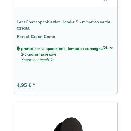
LensCoat copriobiettivo Hoodie S - mimetico verde
foresta
Forest Green Camo
(DE)
pronto per la spedizione, tempo di consegna
**
1-3 giorni lavorativi
Scorte rimanenti: 2
Prezzo normale:
4,95 €