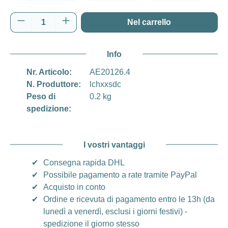
Realtree Edge
Quantità del prodotto: inserisci la quantità d
Nel carrello
Info
Nr. Articolo:
AE20126.4
N. Produttore:
lchxxsdc
Peso di
0.2 kg
spedizione:
I vostri vantaggi
✔
Consegna rapida DHL
✔
Possibile pagamento a rate tramite PayPal
✔
Acquisto in conto
✔
Ordine e ricevuta di pagamento entro le 13h (da
lunedì a venerdì, esclusi i giorni festivi) -
spedizione il giorno stesso