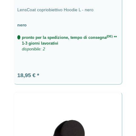
LensCoat copriobiettivo Hoodie L - nero
nero
(DE)
pronto per la spedizione, tempo di consegna
**
1-3 giorni lavorativi
disponibile: 2
Prezzo normale:
18,95 €