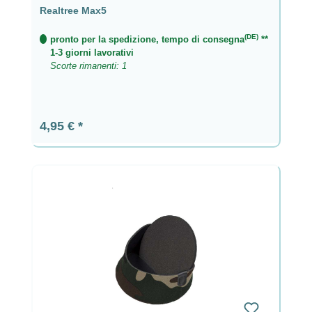
Realtree Max5
(DE)
pronto per la spedizione, tempo di consegna
**
1-3 giorni lavorativi
Scorte rimanenti: 1
Prezzo normale:
4,95 €