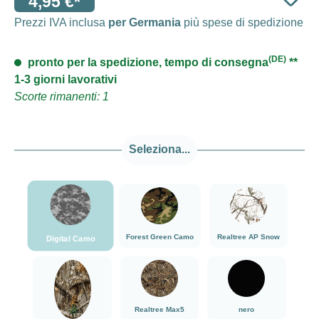
4,95 €*
Prezzi IVA inclusa
per Germania
più spese di spedizione
(DE)
pronto per la spedizione, tempo di consegna
**
1-3 giorni lavorativi
Scorte rimanenti: 1
Seleziona...
###Digital Camo###LensCoat
###Forest Green Camo###LensCoat
###Realtree AP Sn
Forest Green Camo
Realtree AP Snow
Digital Camo
###Realtree Edge###LensCoat
###Realtree Max5###LensCoat
nero
Realtree Max5
nero