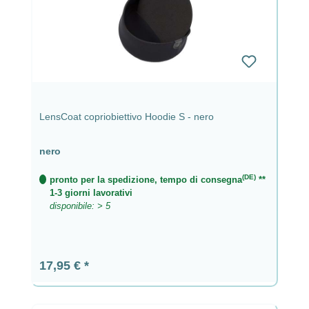
LensCoat copriobiettivo Hoodie S - nero
nero
(DE)
pronto per la spedizione, tempo di consegna
**
1-3 giorni lavorativi
disponibile: > 5
Prezzo normale:
17,95 €