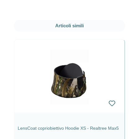
Salta la galleria dei prodotti
Articoli simili
LensCoat copriobiettivo Hoodie XS - Realtree Max5